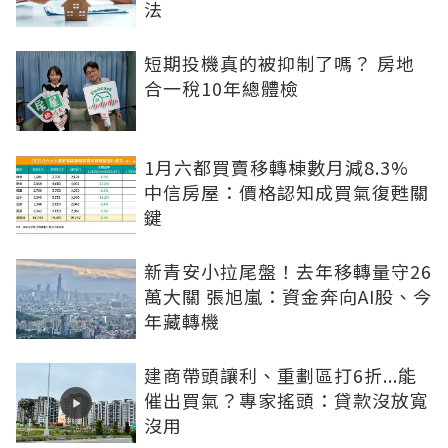
法
短期投機真的被抑制了嗎？ 房地
合一稅10年總體檢
1月六都買賣移轉棟數月減8.3%
中信房屋：價格認知成買氣復甦關
鍵
新青安小拉尾盤！去年移轉量守26
萬大關 張旭嵐：資金奔向AI股、今
年藏轉機
建商帶頭讓利、重劃區打6折...能
催出買氣？專家搖頭：貸款沒放寬
沒用