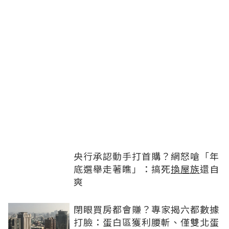
央行承認動手打首購？網怒嗆「年
底選舉走著瞧」：搞死
換屋族
還自
爽
閉眼買房都會賺？專家揭六都數據
打臉：蛋白區獲利腰斬、僅雙北蛋