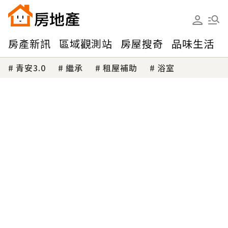
房產新訊
區域觀測站
房屋搜奇
品味生活
青安3.0
繼承
租屋補助
浴室