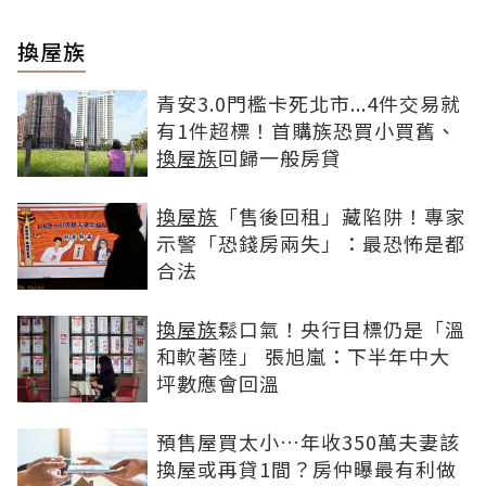
換屋族
青安3.0門檻卡死北市...4件交易就
有1件超標！首購族恐買小買舊、
換屋族
回歸一般房貸
換屋族
「售後回租」藏陷阱！專家
示警「恐錢房兩失」：最恐怖是都
合法
換屋族
鬆口氣！央行目標仍是「溫
和軟著陸」 張旭嵐：下半年中大
坪數應會回溫
預售屋買太小…年收350萬夫妻該
換屋或再貸1間？房仲曝最有利做