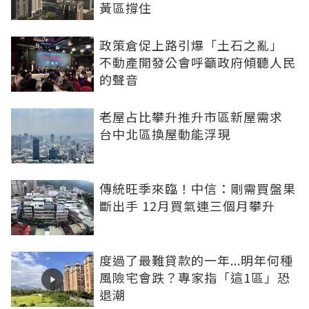
黃區撐住
政策倉促上路引爆「土石之亂」
不動產開發公會呼籲政府傾聽人民
的聲音
老屋占比攀升推升市區新屋需求
台中北區換屋動能浮現
傳統旺季來臨！中信：剛需買盤果
斷出手 12月買氣連三個月攀升
度過了最難貸款的一年...明年何種
風險宅會跌？專家指「這1區」恐
退潮