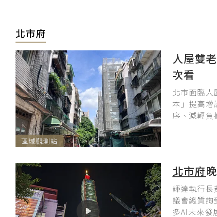
北市府
人屋雙老.
次看
北市面臨人
本」提高增
序、減輕負
區域觀測站
北市府
晚
輝達執行長黃
議會總質詢
多AI未來發