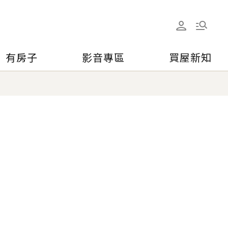
有房子
影音專區
買屋新知