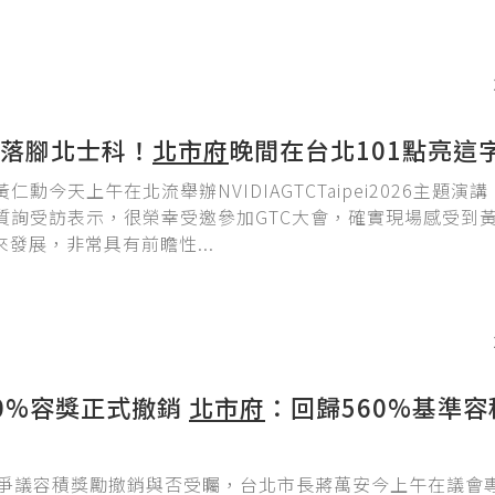
落腳北士科！
北市府
晚間在台北101點亮這
仁勳今天上午在北流舉辦NVIDIAGTCTaipei2026主題演
質詢受訪表示，很榮幸受邀參加GTC大會，確實現場感受到
來發展，非常具有前瞻性...
0%容獎正式撤銷
北市府
：回歸560%基準
％爭議容積獎勵撤銷與否受矚，台北市長蔣萬安今上午在議會