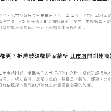
不易，北市都發局今宣布推出「台北幸福租－民間租屋租金
獲准中央「300億元擴大租金補貼專案」並在北市設籍者，
屋的單身青年每月千元、已婚青年家庭250...
」都更？拆房敲破鄰居家牆壁
北市府
開鍘建商
江南京站附近一處民宅昨天執行拆除作業時，疑似防護措施
破洞」，網友直呼一定是故意的，甚至是「牆破」都更。北
沒有依照原本提報的拆除施工計畫設置必要的防護...