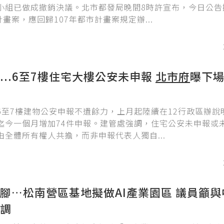
小組已做成撤銷決議。北市都發局晚間8時許宣布，今日公告
計畫案，應回歸107年都市計畫案規定辦...
...6至7樓住宅大樓公安未申報
北市府
曝下
6至7樓建物公安申報不遺餘力，上月起陸續在12行政區辦說
迄今一個月增加74件申報。建管處強調，住宅公安未申報或
由全體所有權人共擔，而非申報代表人獨自...
腳…松南營區基地擬做AI產業園區 議員籲與
調