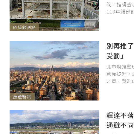
詢，指調查
110年細部
區域觀測站
別再推了
受罰」
北市府
推動
意願提升，
之責，裁罰
房產新訊
輝達不落
通避不同