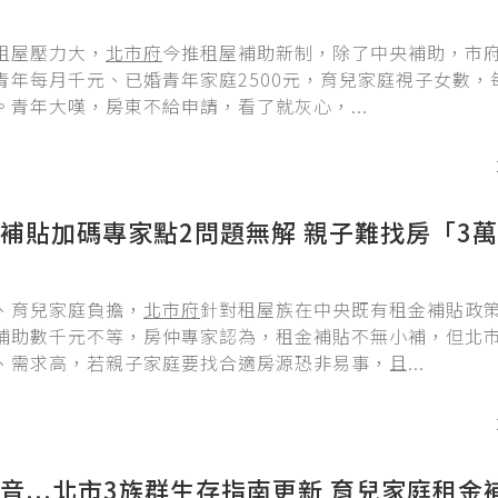
租屋壓力大，
北市府
今推租屋補助新制，除了中央補助，市
青年每月千元、已婚青年家庭2500元，育兒家庭視子女數，每
。青年大嘆，房東不給申請，看了就灰心，...
補貼加碼專家點2問題無解 親子難找房「3
、育兒家庭負擔，
北市府
針對租屋族在中央既有租金補貼政
補助數千元不等，房仲專家認為，租金補貼不無小補，但北
、需求高，若親子家庭要找合適房源恐非易事，且...
音...北市3族群生存指南更新 育兒家庭租金