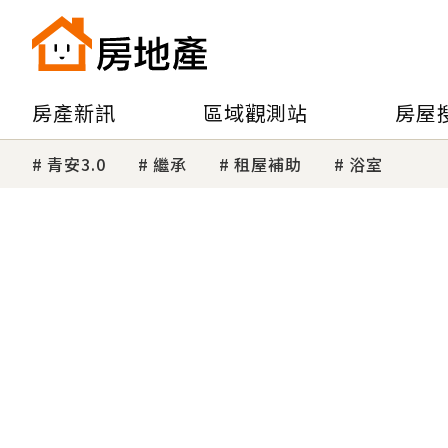
房產新訊
區域觀測站
房屋
青安3.0
繼承
租屋補助
浴室