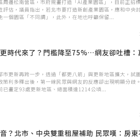
區周邊松南營區，市府規畫打造「AI產業園區」，目前正招
性評估，議員指出，若北市要打造新創產業園區，應和中央
免一個園區「不同調」，此外，在地也呼籲保留...
更時代來了？門檻降至75%…網友卻吐槽：
都市更新再跨一步，透過「都更八箭」與更新地區擴大，試
政策利多釋出後，第一線民眾與網友的反應卻出現明顯分歧
已畫定93處更新地區、總面積達1214公頃...
音？北市、中央雙重租屋補助 民眾嘆：房東