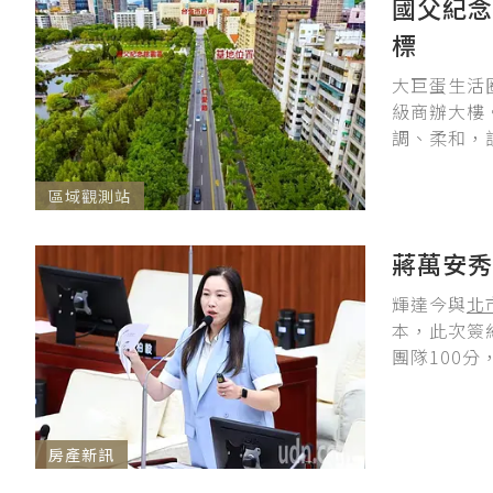
國父紀念
標
大巨蛋生活
級商辦大樓
調、柔和，
區域觀測站
蔣萬安秀
輝達今與
北
本，此次簽
團隊100分
房產新訊