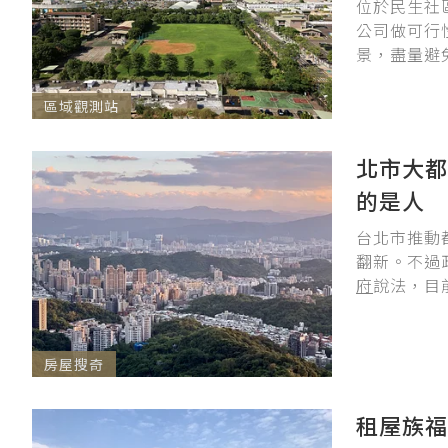
位於民生社
公司做可行
景，盡量避
區域觀測站
北市大都
的是人
台北市推動
翻新。不過
府
說法，目前
房屋搜奇
租屋族福