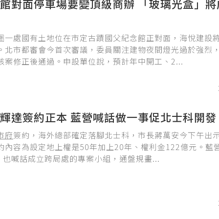
館對面停車場要變頂級商辦 「玻璃光盒」將
圈一處國有土地位在市定古蹟國父紀念館正對面，海悅建設
。北市都審會今首次審議，委員關注建物夜間燈光過於強烈
該案修正後通過。申設單位說，預計年中開工、2...
輝達簽約正本 藍營喊話做一事促北士科開發
市府
簽約，海外總部確定落腳北士科，市長蔣萬安今下午出
約內容為設定地上權是50年加上20年、權利金122億元。藍
，也喊話成立跨局處的專案小組，通盤規畫...