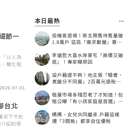
本日最熱
細節一
投機客退場！新北預售待售量破
1.8萬戶 這區「需求斷層」賣壓
最大
李遠哲大直水岸豪宅「房價又破
含「以人為
底」！專家曝原因
進，簡化程
設戶籍還不夠！他主張「睡覺、
煮飯分不同屋」2百萬元退稅照
樣沒了
2026-07-01
租屋市場多殘忍老了才知道！包
租公曝「有小孩家庭是首選」：
腳台北
寧可不租老人也別自找麻煩
媽媽、女兒共同繼承 戶籍這樣
蔣萬安下午赴
遷「3間房」都享自住優稅
勳介紹的很