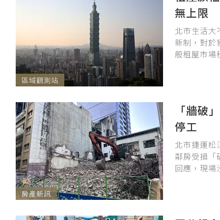
無上限
北市生活大
新制，對於
般租屋市場租
區域觀測站
「牆破
停工
北市捷運松
鄰房受損「
回應，現場
房產新訊