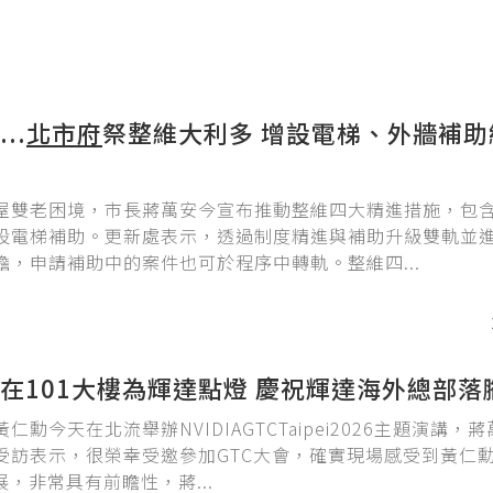
..
北市府
祭整維大利多 增設電梯、外牆補助
屋雙老困境，市長蔣萬安今宣布推動整維四大精進措施，包
設電梯補助。更新處表示，透過制度精進與補助升級雙軌並
擔，申請補助中的案件也可於程序中轉軌。整維四...
在101大樓為輝達點燈 慶祝輝達海外總部落
仁勳今天在北流舉辦NVIDIAGTCTaipei2026主題演講，
受訪表示，很榮幸受邀參加GTC大會，確實現場感受到黃仁
展，非常具有前瞻性，蔣...