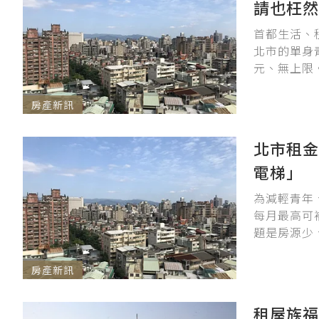
請也枉然
首都生活、
北市的單身
元、無上限
房產新訊
北市租金
電梯」
為減輕青年
每月最高可
題是房源少
房產新訊
租屋族福