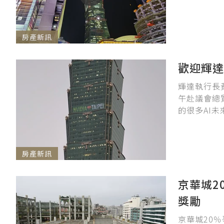
房產新訊
歡迎輝達
輝達執行長黃
午赴議會總
的很多AI未
房產新訊
京華城2
獎勵
京華城20