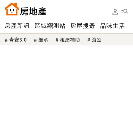
房產新訊
區域觀測站
房屋搜奇
品味生活
青安3.0
繼承
租屋補助
浴室