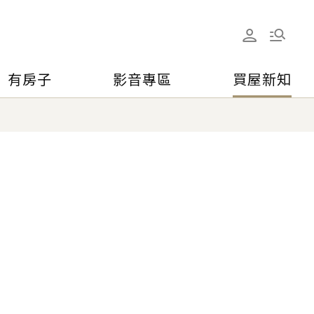
有房子
影音專區
買屋新知