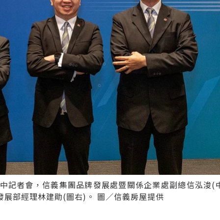
中記者會，信義集團品牌發展處暨關係企業處副總信泓浚(中
發展部經理林建勛(圖右)。 圖／信義房屋提供