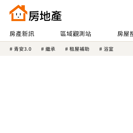
房產新訊
區域觀測站
房屋
青安3.0
繼承
租屋補助
浴室