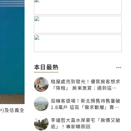
本日最熱
租屋處亮到發光！優質房客想求
「降租」 房東激賞：遇到這種
一定降
投機客退場！新北預售待售量破
1.8萬戶 這區「需求斷層」賣壓
)及信義全
最大
李遠哲大直水岸豪宅「房價又破
底」！專家曝原因