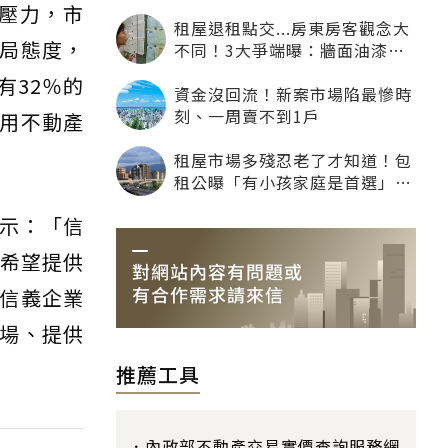
升壓力，市
租屋退租點交...房東房客觀念大
局態度，
不同！3大爭端曝：牆面油漆、
沙發賠償最常鬧翻
有32％的
資金沒回流！新案市場陷最慘時
刻、一周賣不到1戶
用不動產
租屋市場多殘忍老了才知道！包
租公曝「有小孩家庭是首選」：
寧可不租老人也別自找麻煩
示：「信
，希望提供
信義企業
場、提供
推薦工具
內政部不動產交易實價查詢服務網