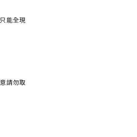
只能全現
意請勿取