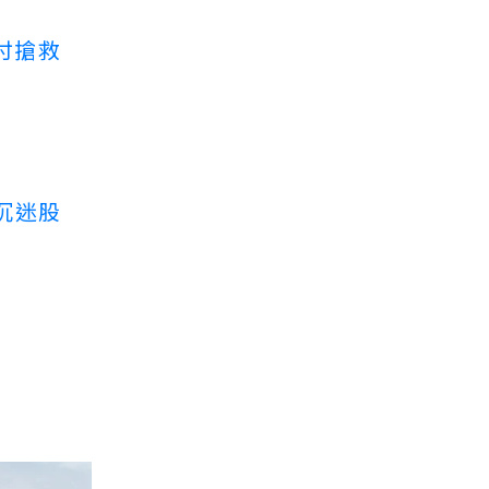
付搶救
沉迷股