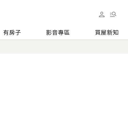
有房子
影音專區
買屋新知