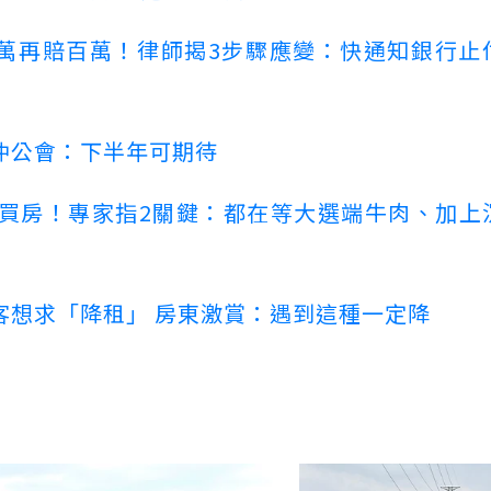
萬再賠百萬！律師揭3步驟應變：快通知銀行止
仲公會：下半年可期待
場買房！專家指2關鍵：都在等大選端牛肉、加上
客想求「降租」 房東激賞：遇到這種一定降