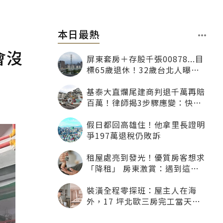
本日最熱
會沒
屏東套房＋存股千張00878...目
標65歲退休！32歲台北人曝：
現在已有243張
基泰大直爛尾建商判退千萬再賠
百萬！律師揭3步驟應變：快通
知銀行止付搶救自備款
假日都回高雄住！他拿里長證明
爭197萬退稅仍敗訴
租屋處亮到發光！優質房客想求
「降租」 房東激賞：遇到這種
一定降
裝潢全程零探班：屋主人在海
外，17 坪北歐三房完工當天才
「開箱」