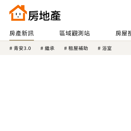
房產新訊
區域觀測站
房屋
青安3.0
繼承
租屋補助
浴室