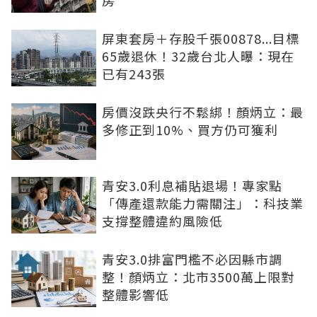
屏東套房＋存股千張00878...目標
65歲退休！32歲台北人曝：現在
已有243張
房價沒跌央行不鬆綁！顏炳立：最
多修正到10%、買方仍可獲利
青安3.0利息補貼退場！專家點
「傳產還款能力需關注」：科技業
支撐整體違約風險低
青安3.0排富門檻不必因縣市調
整！顏炳立：北市3500萬上限對
整體影響低