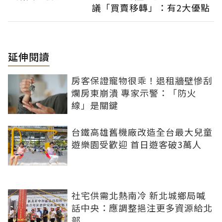
議「買賣移轉」：有2大優點
延伸閱讀
房客保證寵物很乖！退租牆壁慘刮
爛房東崩潰 專家示警：「防火
線」是關鍵
台鐵高雄舊機廠改造全台最大兒童
遊樂園受歡迎 首日遊客破3萬人
社宅供需北熱南冷 新北城鄉局喊
話中央：應調整挹注更多資源給北
部