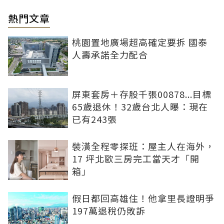
熱門文章
桃園置地廣場超高確定要拆 國泰
人壽承諾全力配合
屏東套房＋存股千張00878...目標
65歲退休！32歲台北人曝：現在
已有243張
裝潢全程零探班：屋主人在海外，
17 坪北歐三房完工當天才「開
箱」
假日都回高雄住！他拿里長證明爭
197萬退稅仍敗訴