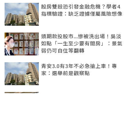
股房雙殺恐引發金融危機？學者4
指標驗證：缺乏證據僅屬風險想像
頭期款投股市...慘被洗出場！吳淡
如點「一生至少要有間房」：景氣
弱仍可自住等翻轉
青安3.0有3年不必急搶上車！專
家：選舉前是觀察點
買方出1750萬斡旋遭拒！屋主嫌
打9折不賣 網批中古屋亂象：惜售
就別喊賣
日勝生持續深耕台中市場 台中捷