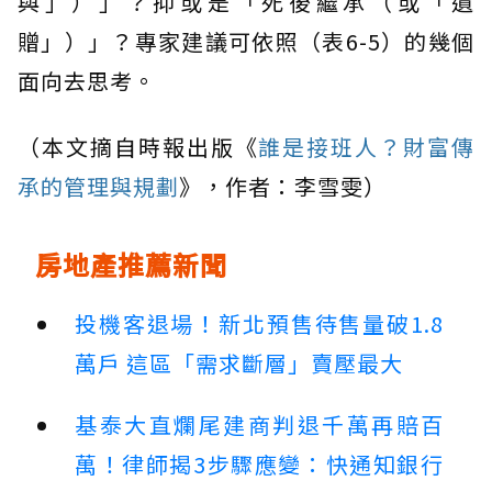
與」）」？抑或是「死後繼承（或「遺
贈」）」？專家建議可依照（表6-5）的幾個
面向去思考。
（本文摘自時報出版《
誰是接班人？財富傳
承的管理與規劃
》，作者：李雪雯）
房地產推薦新聞
投機客退場！新北預售待售量破1.8
萬戶 這區「需求斷層」賣壓最大
基泰大直爛尾建商判退千萬再賠百
萬！律師揭3步驟應變：快通知銀行