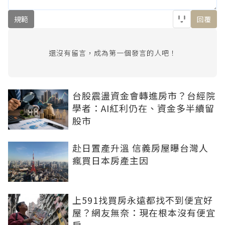
規範
回覆
還沒有留言，成為第一個發言的人吧！
台股震盪資金會轉進房市？台經院
學者：AI紅利仍在、資金多半續留
股市
赴日置產升溫 信義房屋曝台灣人
瘋買日本房產主因
上591找買房永遠都找不到便宜好
屋？網友無奈：現在根本沒有便宜
房