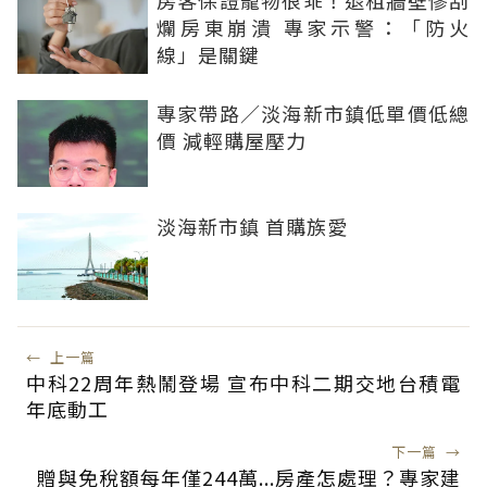
爛房東崩潰 專家示警：「防火
線」是關鍵
專家帶路／淡海新市鎮低單價低總
價 減輕購屋壓力
淡海新市鎮 首購族愛
←
上一篇
中科22周年熱鬧登場 宣布中科二期交地台積電
年底動工
下一篇
→
贈與免稅額每年僅244萬...房產怎處理？專家建