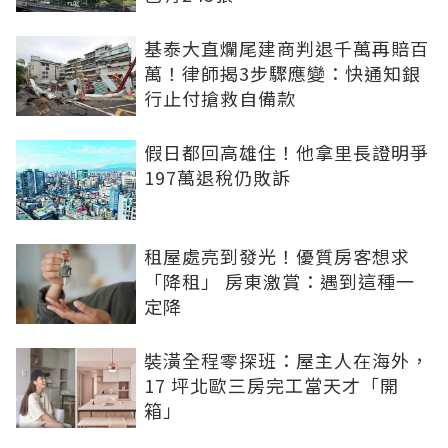
基泰大直爛尾建商判退千萬再賠百
萬！律師揭3步驟應變：快通知銀
行止付搶救自備款
假日都回高雄住！他拿里長證明爭
197萬退稅仍敗訴
租屋處亮到發光！優質房客想求
「降租」 房東激賞：遇到這種一
定降
裝潢全程零探班：屋主人在海外，
17 坪北歐三房完工當天才「開
箱」