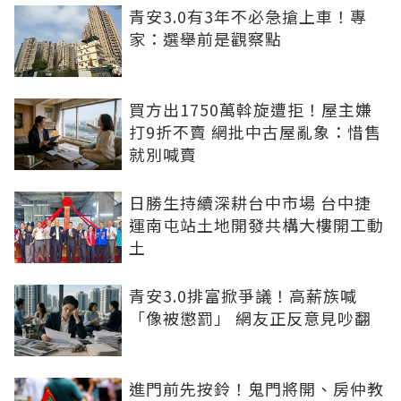
青安3.0有3年不必急搶上車！專
家：選舉前是觀察點
買方出1750萬斡旋遭拒！屋主嫌
打9折不賣 網批中古屋亂象：惜售
就別喊賣
日勝生持續深耕台中市場 台中捷
運南屯站土地開發共構大樓開工動
土
青安3.0排富掀爭議！高薪族喊
「像被懲罰」 網友正反意見吵翻
進門前先按鈴！鬼門將開、房仲教