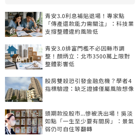
青安3.0利息補貼退場！專家點
「傳產還款能力需關注」：科技業
支撐整體違約風險低
青安3.0排富門檻不必因縣市調
整！顏炳立：北市3500萬上限對
整體影響低
股房雙殺恐引發金融危機？學者4
指標驗證：缺乏證據僅屬風險想像
頭期款投股市...慘被洗出場！吳淡
如點「一生至少要有間房」：景氣
弱仍可自住等翻轉