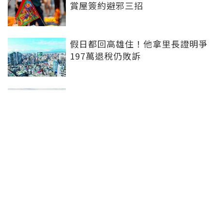
賞屋簽約避邪三招
假日都回高雄住！他拿里長證明爭
197萬退稅仍敗訴
房市快要V轉！小孟老師指「明年
迎突破」：今年下半年是買點...資
金僅暫時被AI吸走
36%境外資金撐日本不動產交易
住宅、飯店及物流躍投資焦點