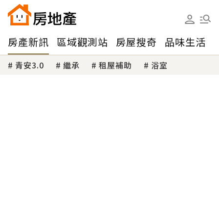
房產新訊
區域觀測站
房屋搜奇
品味生活
青安3.0
繼承
租屋補助
浴室