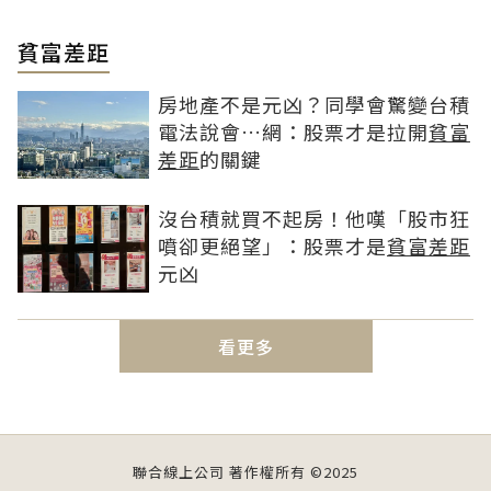
貧富差距
房地產不是元凶？同學會驚變台積
電法說會…網：股票才是拉開
貧富
差距
的關鍵
沒台積就買不起房！他嘆「股市狂
噴卻更絕望」：股票才是
貧富差距
元凶
看更多
聯合線上公司 著作權所有 ©2025