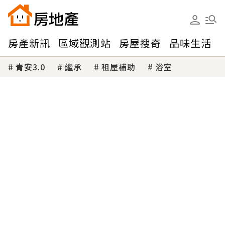
房產新訊
區域觀測站
房屋搜奇
品味生活
青安3.0
繼承
租屋補助
浴室