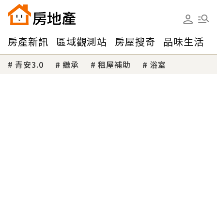
房產新訊
區域觀測站
房屋搜奇
品味生活
青安3.0
繼承
租屋補助
浴室