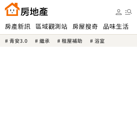
房產新訊
區域觀測站
房屋搜奇
品味生活
青安3.0
繼承
租屋補助
浴室