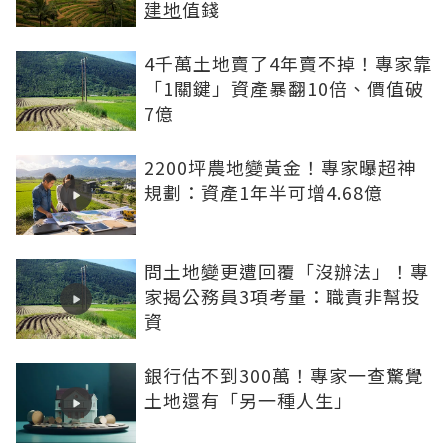
建地
值錢
4千萬土地賣了4年賣不掉！專家靠
「1關鍵」資產暴翻10倍、價值破
7億
2200坪農地變黃金！專家曝超神
規劃：資產1年半可增4.68億
問土地變更遭回覆「沒辦法」！專
家揭公務員3項考量：職責非幫投
資
銀行估不到300萬！專家一查驚覺
土地還有「另一種人生」