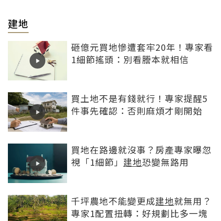
建地
砸億元買地慘遭套牢20年！專家看
1細節搖頭：別看謄本就相信
買土地不是有錢就行！專家提醒5
件事先確認：否則麻煩才剛開始
買地在路邊就沒事？房產專家曝忽
視「1細節」
建地
恐變無路用
千坪農地不能變更成
建地
就無用？
專家1配置扭轉：好規劃比多一塊