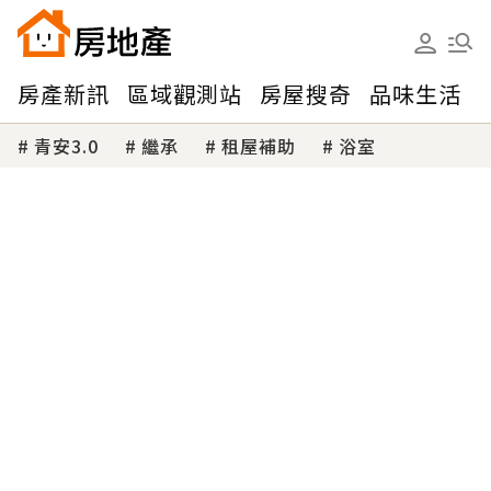
房產新訊
區域觀測站
房屋搜奇
品味生活
青安3.0
繼承
租屋補助
浴室