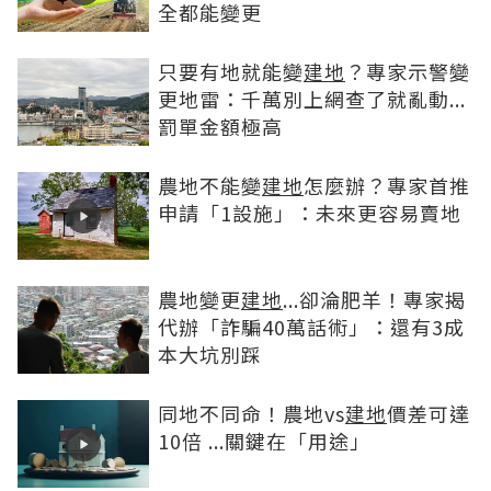
全都能變更
只要有地就能變
建地
？專家示警變
更地雷：千萬別上網查了就亂動...
罰單金額極高
農地不能變
建地
怎麼辦？專家首推
申請「1設施」：未來更容易賣地
農地變更
建地
...卻淪肥羊！專家揭
代辦「詐騙40萬話術」：還有3成
本大坑別踩
同地不同命！農地vs
建地
價差可達
10倍 ...關鍵在「用途」