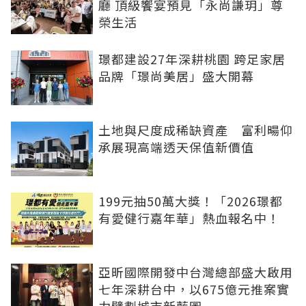
廳 頂級饗宴預見「永尚謙玥」尊
榮生活
璟都建設27年深耕桃園 跨足家居
品牌「璟尚美居」盛大開幕
土地與尺度成稀缺資產 富利暘仰
承展現高端透天保值新價值
199元抽50萬大獎！「2026璟都
有愛健行嘉年華」熱血報名中！
亞昕國際開發中台灣總部盛大啟用
七年深耕台中，以675億元推案實