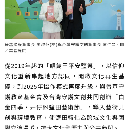
晉基建設董事長 廖淑芬(左)與台灣守護文創董事長 陳仁昌。圖
／業者提供
從2019年起的「鯤鯓王平安鹽祭」，以信仰
文化重新串起地方認同，開啟文化再生基
礎，到2025年協作模式再度升級，與晉基守
護教育基金會及台灣守護文創共同創辦「白
金四季・井仔腳鹽田藝術節」，導入藝術共
創與環境教育，使鹽田轉化為跨域文化與國
際交流場域，擴大文化影響力與公共參與。