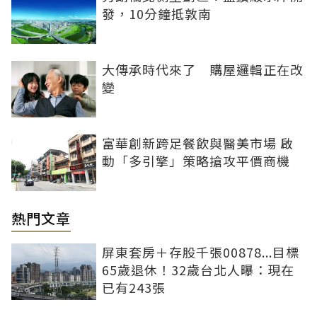
發，10分鐘抵敦南
大傳承時代來了 購屋邏輯正在改
變
富華創新跨足餐飲與醫美市場 啟
動「多引擎」策略搶攻平價商機
熱門文章
屏東套房＋存股千張00878...目標
65歲退休！32歲台北人曝：現在
已有243張