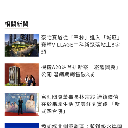
相關新聞
豪宅賽道從「單棟」進入「城區」
寶輝VILLAGE中科新聚落站上8字
頭
機捷A20站首排新案「崧耀興翼」
公開 潛銷期銷售破3成
富旺國際董事長林宗毅 造鎮價值
在於串聯生活 艾美莊園實踐 「新
式四合院」
秀朗橋北側重劃區：藍鑽級水岸開