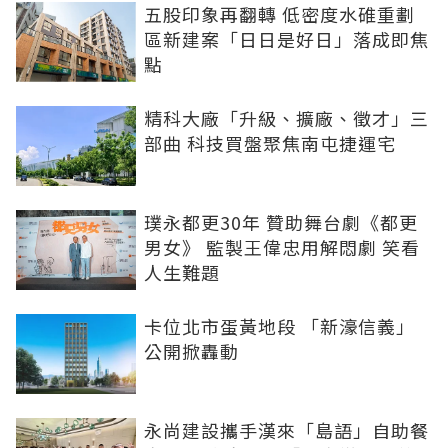
五股印象再翻轉 低密度水碓重劃
區新建案「日日是好日」落成即焦
點
精科大廠「升級、擴廠、徵才」三
部曲 科技買盤聚焦南屯捷運宅
璞永都更30年 贊助舞台劇《都更
男女》 監製王偉忠用解悶劇 笑看
人生難題
卡位北市蛋黃地段 「新濠信義」
公開掀轟動
永尚建設攜手漢來「島語」自助餐