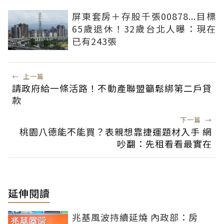
屏東套房＋存股千張00878...目標
65歲退休！32歲台北人曝：現在
已有243張
←
上一篇
請政府給一條活路！不動產聯盟籲鬆綁第二戶貸
款
下一篇
→
桃園八德能不能買？表親想靠捷運題材入手 網
吵翻：先租看看最實在
延伸閱讀
兆基風波持續延燒 內政部：房