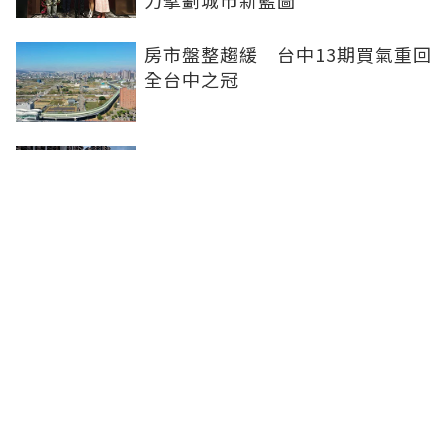
力擘劃城市新藍圖
房市盤整趨緩 台中13期買氣重回
全台中之冠
不賣股也能買房 富宇「學森」輕
付款卡位竹科
全球頂奢品牌，為何集體押注溫哥
華西區？ 從 Oakridge Park 看溫
哥華西區的資產價值
聯合線上公司 著作權所有 ©2025