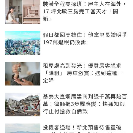
裝潢全程零探班：屋主人在海外，
17 坪北歐三房完工當天才「開
箱」
假日都回高雄住！他拿里長證明爭
197萬退稅仍敗訴
租屋處亮到發光！優質房客想求
「降租」 房東激賞：遇到這種一
定降
基泰大直爛尾建商判退千萬再賠百
萬！律師揭3步驟應變：快通知銀
行止付搶救自備款
投機客退場！新北預售待售量破