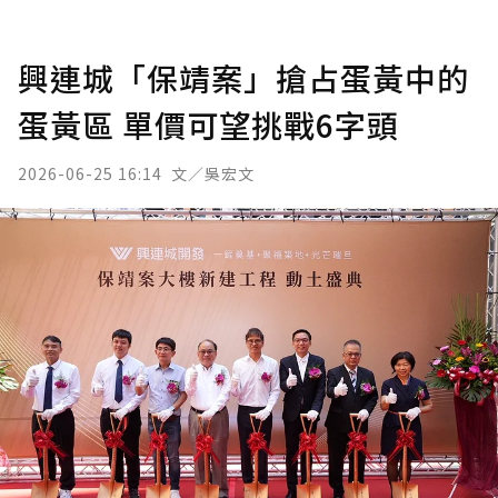
興連城「保靖案」搶占蛋黃中的
蛋黃區 單價可望挑戰6字頭
2026-06-25 16:14
文／吳宏文