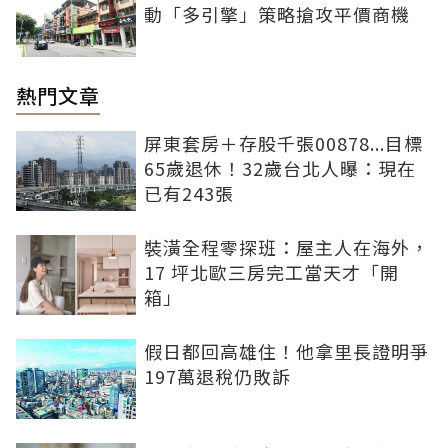
動「多引擎」策略搶攻平價商機
熱門文章
屏東套房＋存股千張00878...目標
65歲退休！32歲台北人曝：現在
已有243張
裝潢全程零探班：屋主人在海外，
17 坪北歐三房完工當天才「開
箱」
假日都回高雄住！他拿里長證明爭
197萬退稅仍敗訴