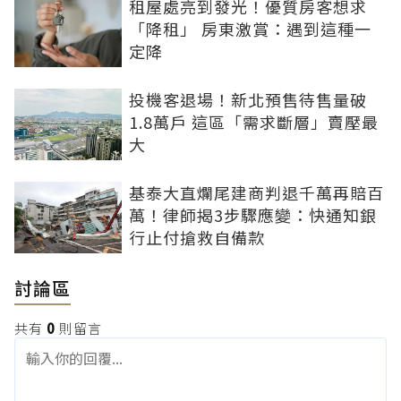
租屋處亮到發光！優質房客想求
「降租」 房東激賞：遇到這種一
定降
投機客退場！新北預售待售量破
1.8萬戶 這區「需求斷層」賣壓最
大
基泰大直爛尾建商判退千萬再賠百
萬！律師揭3步驟應變：快通知銀
行止付搶救自備款
討論區
共有
0
則留言