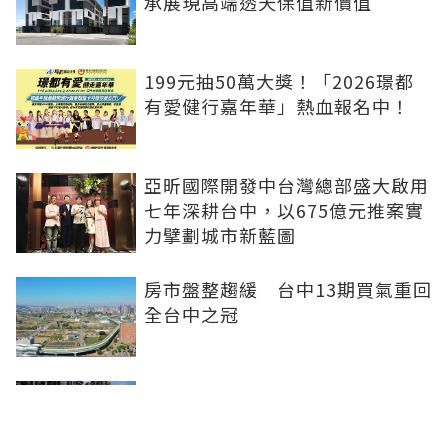
承展現高端透天保值新價值
199元抽50萬大獎！「2026璟都
有愛健行嘉年華」熱血報名中！
亞昕國際開發中台灣總部盛大啟用
七年深耕台中，以675億元推案實
力擘劃城市新藍圖
房市盤整趨緩 台中13期買氣重回
全台中之冠
不賣股也能買房 富宇「學森」輕
付款卡位竹科