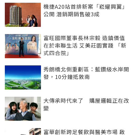
機捷A20站首排新案「崧耀興翼」
公開 潛銷期銷售破3成
富旺國際董事長林宗毅 造鎮價值
在於串聯生活 艾美莊園實踐 「新
式四合院」
秀朗橋北側重劃區：藍鑽級水岸開
發，10分鐘抵敦南
大傳承時代來了 購屋邏輯正在改
變
富華創新跨足餐飲與醫美市場 啟