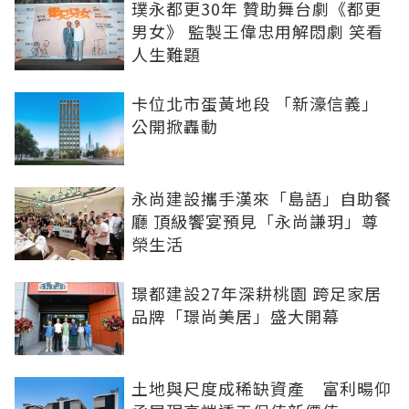
璞永都更30年 贊助舞台劇《都更
男女》 監製王偉忠用解悶劇 笑看
人生難題
卡位北市蛋黃地段 「新濠信義」
公開掀轟動
永尚建設攜手漢來「島語」自助餐
廳 頂級饗宴預見「永尚謙玥」尊
榮生活
璟都建設27年深耕桃園 跨足家居
品牌「璟尚美居」盛大開幕
土地與尺度成稀缺資產 富利暘仰