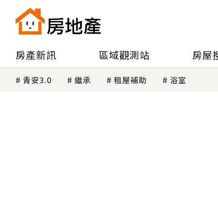
房產新訊
區域觀測站
房屋
青安3.0
繼承
租屋補助
浴室