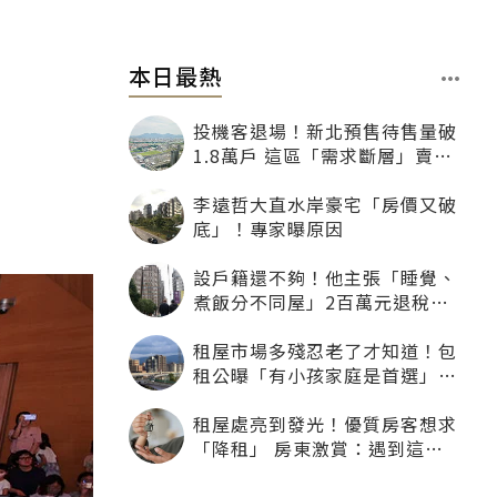
本日最熱
投機客退場！新北預售待售量破
1.8萬戶 這區「需求斷層」賣壓
最大
李遠哲大直水岸豪宅「房價又破
底」！專家曝原因
設戶籍還不夠！他主張「睡覺、
煮飯分不同屋」2百萬元退稅照
樣沒了
租屋市場多殘忍老了才知道！包
租公曝「有小孩家庭是首選」：
寧可不租老人也別自找麻煩
租屋處亮到發光！優質房客想求
「降租」 房東激賞：遇到這種
一定降