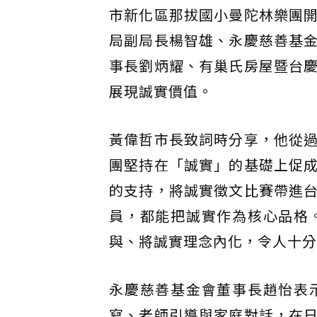
市新化區那拔國小曼陀林樂團
局副局長楊智雄、永慶慈善基
事長劉炳耀、有巢氏房屋暨台
展現誠實價值。
黃偉哲市長致詞時分享，他從
團堅持在「誠實」的基礎上促
的支持，將誠實徵文比賽帶進
員，都能把誠實作為核心品格
與、將誠實理念內化，令人十分
永慶慈善基金會董事長趙怡表
寫、老師引導與家庭對話，在