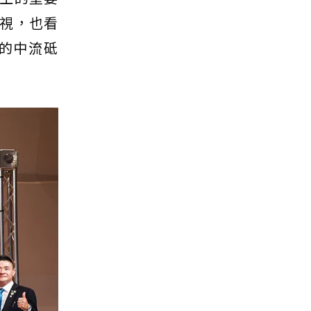
視，也看
的中流砥