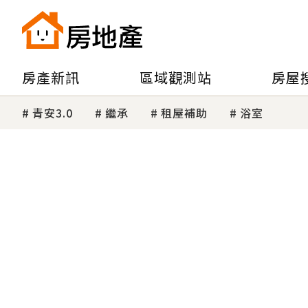
房產新訊
區域觀測站
房屋
青安3.0
繼承
租屋補助
浴室