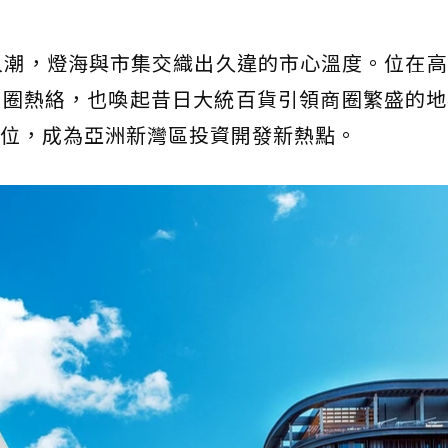
人潮，燈海與市集交織出久違的市心溫度。位在
商圈熱絡，也喚起昔日大統百貨引領商圈繁盛的地
位，成為亞洲新灣區投資開發新熱點。