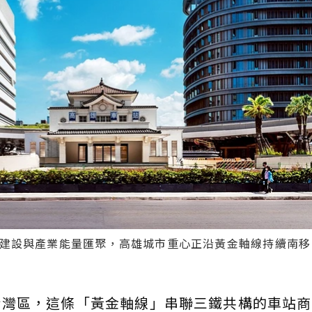
建設與產業能量匯聚，高雄城市重心正沿黃金軸線持續南移
灣區，這條「黃金軸線」串聯三鐵共構的車站商圈