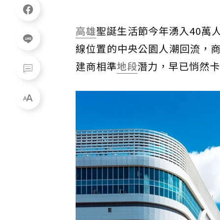
高雄
聖誕生活節今年湧入40萬
線位置的中央公園人潮回流，
建商相準
地段
潛力，早已悄然卡