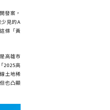
合開發案，
灣少見的A
這條「黃
是高雄市
2025高
線土地稀
，但也凸顯