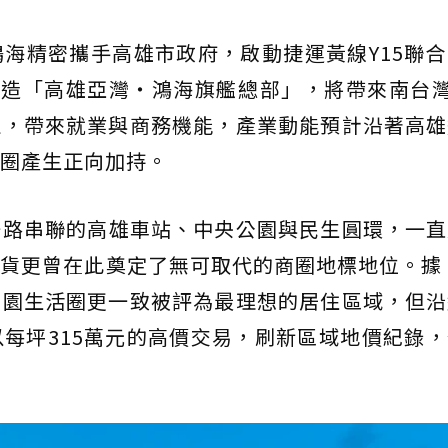
鴻海精密攜手高雄市政府，啟動捷運黃線Y15聯
打造「高雄亞灣・鴻海旗艦總部」，將帶來南台
駐，帶來就業與商務機能，產業動能預計沿著高雄
圈產生正向加持。
一路串聯的高雄車站、中央公園與民生圓環，一直
貨更曾在此奠定了無可取代的商圈地標地位。據「
公園生活圈更一致被評為最理想的居住區域，但沿
每坪315萬元的高價交易，刷新區域地價紀錄