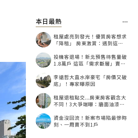
本日最熱
租屋處亮到發光！優質房客想求
「降租」 房東激賞：遇到這種
一定降
投機客退場！新北預售待售量破
1.8萬戶 這區「需求斷層」賣壓
最大
李遠哲大直水岸豪宅「房價又破
底」！專家曝原因
租屋退租點交...房東房客觀念大
不同！3大爭端曝：牆面油漆、
沙發賠償最常鬧翻
資金沒回流！新案市場陷最慘時
刻、一周賣不到1戶