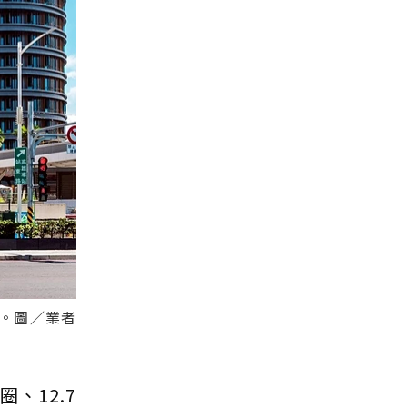
。圖／業者
、12.7