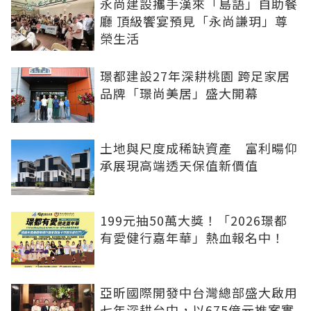
永尚建設攜手漢來「島語」自助餐
廳 頂級饗宴預見「永尚謙玥」尊
榮生活
璟都建設27年深耕桃園 跨足家居
品牌「璟尚美居」盛大開幕
土地與尺度成稀缺資產 富利暘仰
承展現高端透天保值新價值
199元抽50萬大獎！「2026璟都
有愛健行嘉年華」熱血報名中！
亞昕國際開發中台灣總部盛大啟用
七年深耕台中，以675億元推案實