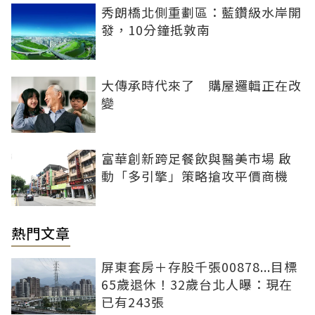
秀朗橋北側重劃區：藍鑽級水岸開
發，10分鐘抵敦南
大傳承時代來了 購屋邏輯正在改
變
富華創新跨足餐飲與醫美市場 啟
動「多引擎」策略搶攻平價商機
熱門文章
屏東套房＋存股千張00878...目標
65歲退休！32歲台北人曝：現在
已有243張