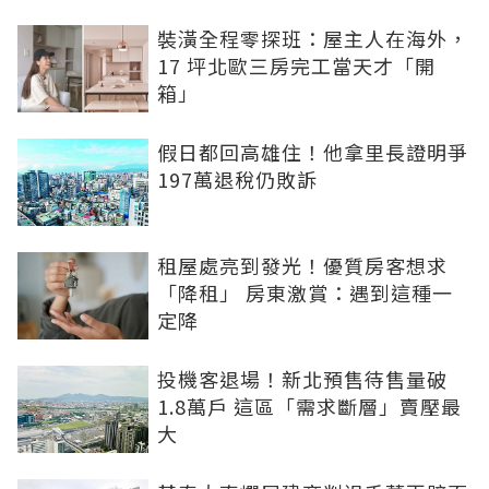
裝潢全程零探班：屋主人在海外，
17 坪北歐三房完工當天才「開
箱」
假日都回高雄住！他拿里長證明爭
197萬退稅仍敗訴
租屋處亮到發光！優質房客想求
「降租」 房東激賞：遇到這種一
定降
投機客退場！新北預售待售量破
1.8萬戶 這區「需求斷層」賣壓最
大