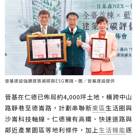
晉基建設強調建築減碳與ESG實踐。圖／晉基建設提供
晉基在仁德已佈局約4,000坪土地，橫跨中山
路靜巷至德崙路，計劃串聯新
東區
生活圈與
沙崙科技軸線。仁德擁有高鐵、快速道路與
鄰近產業園區等地利條件，加上
生活機能
逐