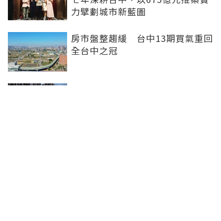
力擘劃城市新藍圖
房市盤整趨緩 台中13期買氣重回
全台中之冠
不賣股也能買房 富宇「學森」輕
付款卡位竹科
全球頂奢品牌，為何集體押注溫哥
華西區？ 從 Oakridge Park 看溫
哥華西區的資產價值
聯合線上公司 著作權所有 ©2025