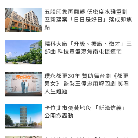
五股印象再翻轉 低密度水碓重劃
區新建案「日日是好日」落成即焦
點
精科大廠「升級、擴廠、徵才」三
部曲 科技買盤聚焦南屯捷運宅
璞永都更30年 贊助舞台劇《都更
男女》 監製王偉忠用解悶劇 笑看
人生難題
卡位北市蛋黃地段 「新濠信義」
公開掀轟動