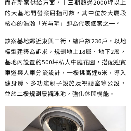
而在新案供給方面，十三期超過2000坪以上
的大基地開發案屈指可數，其中位於大慶段
核心的浩瀚「光与玥」即為代表個案之一。
該案基地鄰近東興三街，總戶數236戶，以地
標型建築為訴求，規劃地上18層、地下2層，
基地內設置約500坪私人中庭花園，搭配迎賓
車道與人車分流設計，一樓挑高達6米，導入
健身房、多功能親子設施及視聽室等公設，
並於二樓規劃景觀泳池，強化休閒機能。