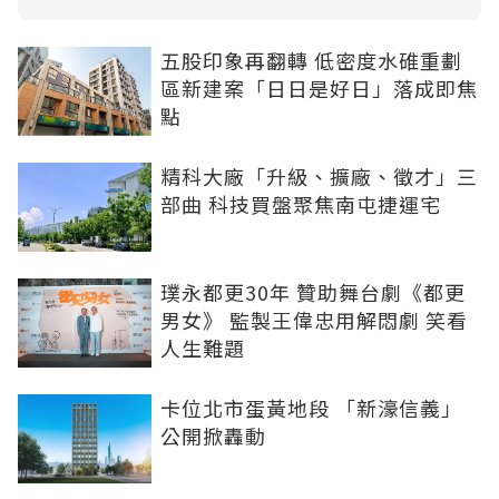
五股印象再翻轉 低密度水碓重劃
區新建案「日日是好日」落成即焦
點
精科大廠「升級、擴廠、徵才」三
部曲 科技買盤聚焦南屯捷運宅
璞永都更30年 贊助舞台劇《都更
男女》 監製王偉忠用解悶劇 笑看
人生難題
卡位北市蛋黃地段 「新濠信義」
公開掀轟動