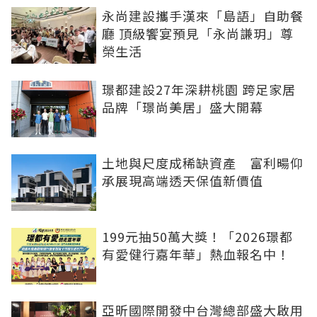
永尚建設攜手漢來「島語」自助餐
廳 頂級饗宴預見「永尚謙玥」尊
榮生活
璟都建設27年深耕桃園 跨足家居
品牌「璟尚美居」盛大開幕
土地與尺度成稀缺資產 富利暘仰
承展現高端透天保值新價值
199元抽50萬大獎！「2026璟都
有愛健行嘉年華」熱血報名中！
亞昕國際開發中台灣總部盛大啟用