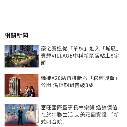
相關新聞
豪宅賽道從「單棟」進入「城區」
寶輝VILLAGE中科新聚落站上8字
頭
機捷A20站首排新案「崧耀興翼」
公開 潛銷期銷售破3成
富旺國際董事長林宗毅 造鎮價值
在於串聯生活 艾美莊園實踐 「新
式四合院」