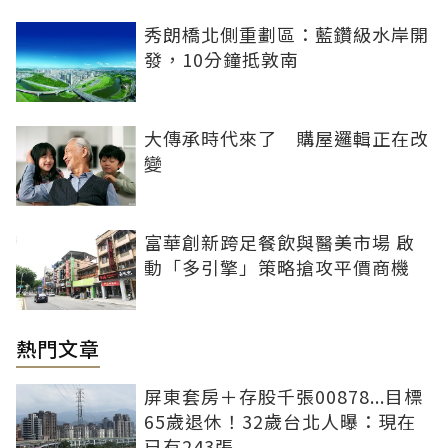
秀朗橋北側重劃區：藍鑽級水岸開
發，10分鐘抵敦南
大傳承時代來了 購屋邏輯正在改
變
富華創新跨足餐飲與醫美市場 啟
動「多引擎」策略搶攻平價商機
熱門文章
屏東套房＋存股千張00878...目標
65歲退休！32歲台北人曝：現在
已有243張