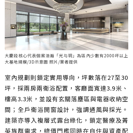
大慶段核心代表個案浩瀚「光与玥」為區內少數有2000坪以上
大基地規模/3D示意圖 照片/業者提供
室內規劃則鎖定實用導向，坪數落在27至30
坪，採兩房兩衛浴配置，客廳面寬達3.9米、
樓高3.3米，並設有玄關落塵區與電器收納空
間；全戶衛浴開窗設計，強調通風與採光。
建築亦導入複層式露台綠化，鎖定醫療及菁
英族群需求，總價門檻同時在自住與資產配