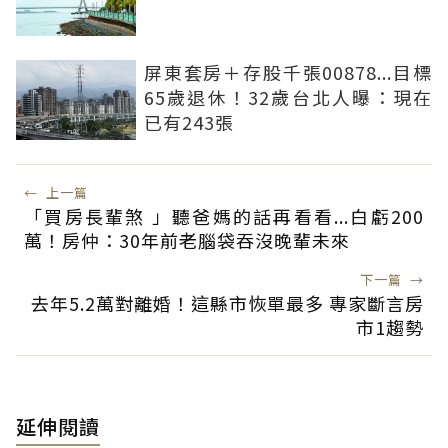
屏東套房＋存股千張00878...目標
65歲退休！32歲台北人曝：現在
已有243張
←
上一篇
「買房長輩煞 」聽爸媽的話再看看...白虧200
萬！房仲：30年前老腦袋吞沒晚輩未來
下一篇
→
去年5.2萬對離婚！這縣市恢單最多 專家斷言房
市1趨勢
延伸閱讀