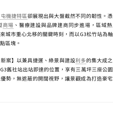
北屯
機捷特區
卻展現出與大盤截然不同的韌性。憑
型
商場
、醫療建設與品牌建商同步進場，區域熱
來城市重心北移的關鍵時刻，而以G3松竹站為
點區塊。
新案】以兼具捷運、綠景與建設
利多
的集大成之
G3舊社站出站即達的位置，享有三萬坪三座公
觀優勢，無遮蔽的開闊視野，讓景觀成為打造豪宅