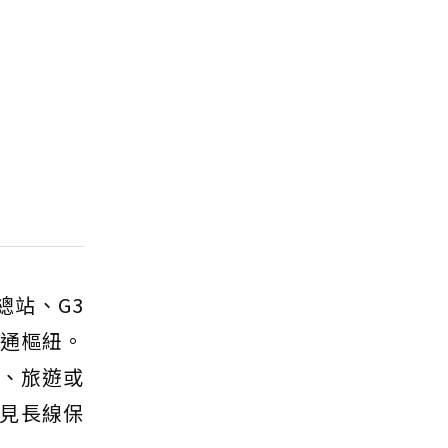
站、G3
交通樞紐。
、旅遊或
見長線保