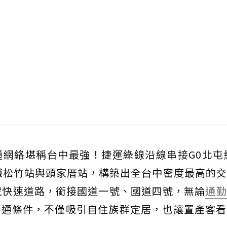
絡堪稱台中最強！捷運綠線沿線串接G0北屯總
鐵松竹站與頭家厝站，構築出全台中密度最高的
號快速道路，銜接國道一號、國道四號，無論
通勤
交通條件，不僅吸引自住族群定居，也讓置產客看