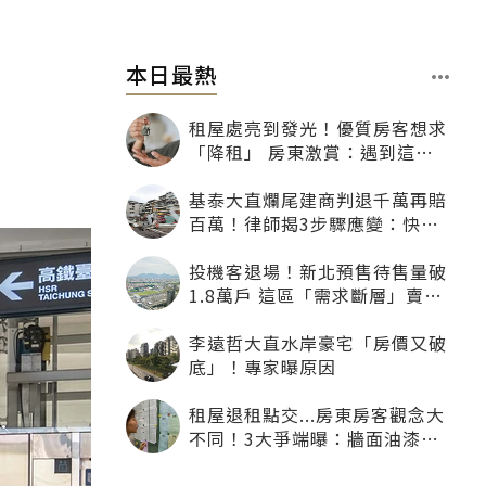
本日最熱
租屋處亮到發光！優質房客想求
「降租」 房東激賞：遇到這種
一定降
基泰大直爛尾建商判退千萬再賠
百萬！律師揭3步驟應變：快通
知銀行止付搶救自備款
投機客退場！新北預售待售量破
1.8萬戶 這區「需求斷層」賣壓
最大
李遠哲大直水岸豪宅「房價又破
底」！專家曝原因
租屋退租點交...房東房客觀念大
不同！3大爭端曝：牆面油漆、
沙發賠償最常鬧翻