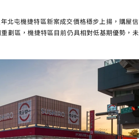
北屯機捷特區新案成交價格穩步上揚，購屋信
期重劃區，機捷特區目前仍具相對低基期優勢，