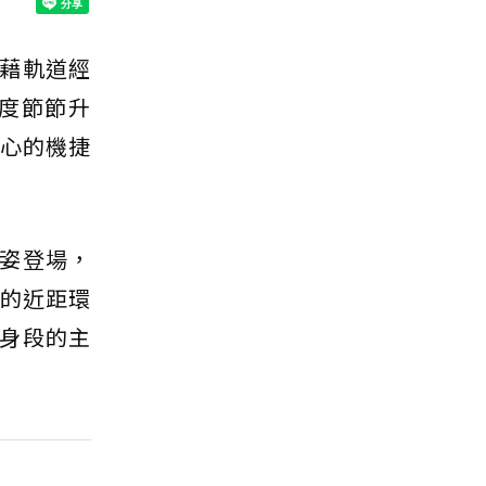
藉軌道經
度節節升
軸心的機捷
姿登場，
園的近距環
身段的主