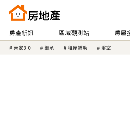
房產新訊
區域觀測站
房屋
青安3.0
繼承
租屋補助
浴室