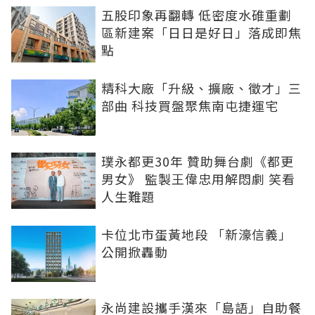
五股印象再翻轉 低密度水碓重劃
區新建案「日日是好日」落成即焦
點
精科大廠「升級、擴廠、徵才」三
部曲 科技買盤聚焦南屯捷運宅
璞永都更30年 贊助舞台劇《都更
男女》 監製王偉忠用解悶劇 笑看
人生難題
卡位北市蛋黃地段 「新濠信義」
公開掀轟動
永尚建設攜手漢來「島語」自助餐