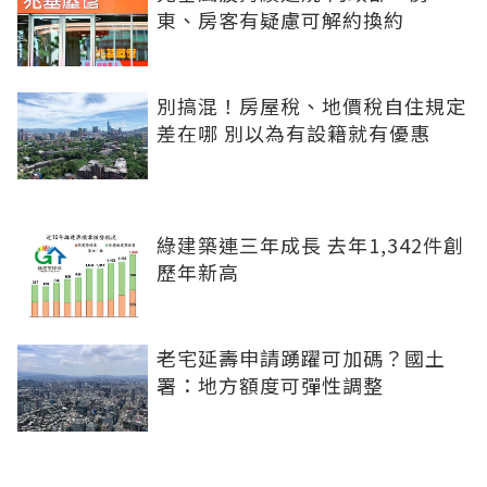
東、房客有疑慮可解約換約
別搞混！房屋稅、地價稅自住規定
差在哪 別以為有設籍就有優惠
綠建築連三年成長 去年1,342件創
歷年新高
老宅延壽申請踴躍可加碼？國土
署：地方額度可彈性調整