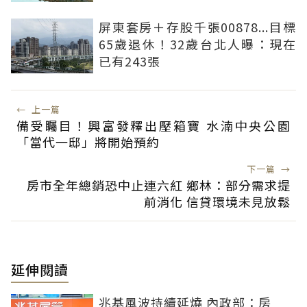
屏東套房＋存股千張00878...目標
65歲退休！32歲台北人曝：現在
已有243張
←
上一篇
備受矚目！興富發釋出壓箱寶 水湳中央公園
「當代一邸」將開始預約
下一篇
→
房市全年總銷恐中止連六紅 鄉林：部分需求提
前消化 信貸環境未見放鬆
延伸閱讀
兆基風波持續延燒 內政部：房