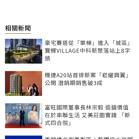
相關新聞
豪宅賽道從「單棟」進入「城區」
寶輝VILLAGE中科新聚落站上8字
頭
機捷A20站首排新案「崧耀興翼」
公開 潛銷期銷售破3成
富旺國際董事長林宗毅 造鎮價值
在於串聯生活 艾美莊園實踐 「新
式四合院」