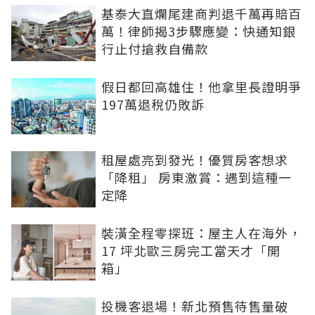
基泰大直爛尾建商判退千萬再賠百
萬！律師揭3步驟應變：快通知銀
行止付搶救自備款
假日都回高雄住！他拿里長證明爭
197萬退稅仍敗訴
租屋處亮到發光！優質房客想求
「降租」 房東激賞：遇到這種一
定降
裝潢全程零探班：屋主人在海外，
17 坪北歐三房完工當天才「開
箱」
投機客退場！新北預售待售量破