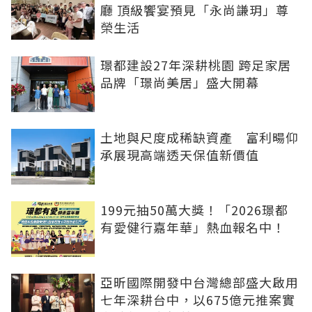
廳 頂級饗宴預見「永尚謙玥」尊
榮生活
璟都建設27年深耕桃園 跨足家居
品牌「璟尚美居」盛大開幕
土地與尺度成稀缺資產 富利暘仰
承展現高端透天保值新價值
199元抽50萬大獎！「2026璟都
有愛健行嘉年華」熱血報名中！
亞昕國際開發中台灣總部盛大啟用
七年深耕台中，以675億元推案實