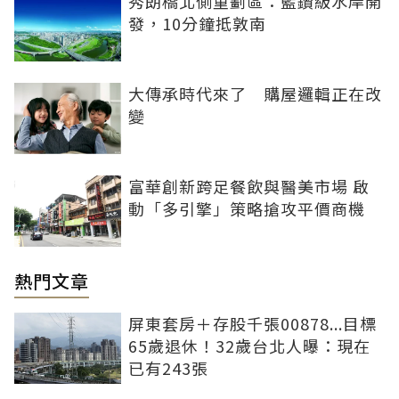
秀朗橋北側重劃區：藍鑽級水岸開
發，10分鐘抵敦南
大傳承時代來了 購屋邏輯正在改
變
富華創新跨足餐飲與醫美市場 啟
動「多引擎」策略搶攻平價商機
熱門文章
屏東套房＋存股千張00878...目標
65歲退休！32歲台北人曝：現在
已有243張