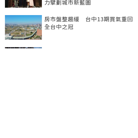
力擘劃城市新藍圖
房市盤整趨緩 台中13期買氣重回
全台中之冠
不賣股也能買房 富宇「學森」輕
付款卡位竹科
全球頂奢品牌，為何集體押注溫哥
華西區？ 從 Oakridge Park 看溫
哥華西區的資產價值
聯合線上公司 著作權所有 ©2025