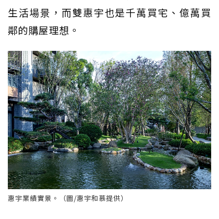
生活場景，而雙惠宇也是千萬買宅、億萬買
鄰的購屋理想。
惠宇業績實景。（圖/惠宇和慕提供）