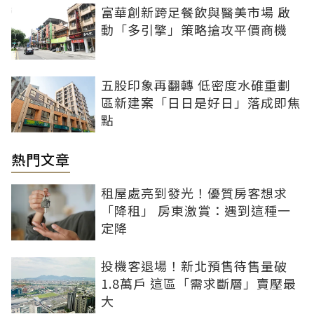
富華創新跨足餐飲與醫美市場 啟
動「多引擎」策略搶攻平價商機
五股印象再翻轉 低密度水碓重劃
區新建案「日日是好日」落成即焦
點
熱門文章
租屋處亮到發光！優質房客想求
「降租」 房東激賞：遇到這種一
定降
投機客退場！新北預售待售量破
1.8萬戶 這區「需求斷層」賣壓最
大