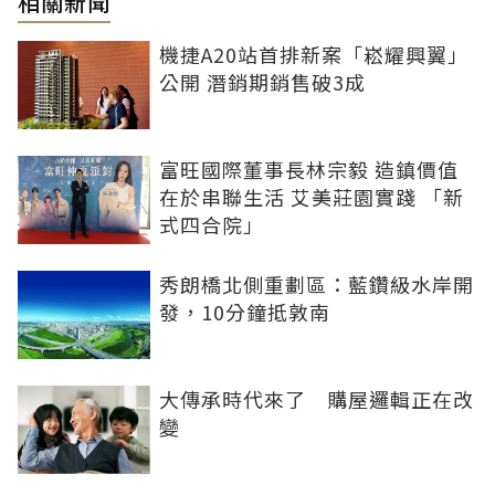
相關新聞
機捷A20站首排新案「崧耀興翼」
公開 潛銷期銷售破3成
富旺國際董事長林宗毅 造鎮價值
在於串聯生活 艾美莊園實踐 「新
式四合院」
秀朗橋北側重劃區：藍鑽級水岸開
發，10分鐘抵敦南
大傳承時代來了 購屋邏輯正在改
變