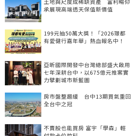
土地與尺度成稀缺資產 富利暘仰
承展現高端透天保值新價值
199元抽50萬大獎！「2026璟都
有愛健行嘉年華」熱血報名中！
亞昕國際開發中台灣總部盛大啟用
七年深耕台中，以675億元推案實
力擘劃城市新藍圖
房市盤整趨緩 台中13期買氣重回
全台中之冠
不賣股也能買房 富宇「學森」輕
付款卡位竹科