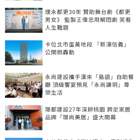
璞永都更30年 贊助舞台劇《都更
男女》 監製王偉忠用解悶劇 笑看
人生難題
卡位北市蛋黃地段 「新濠信義」
公開掀轟動
永尚建設攜手漢來「島語」自助餐
廳 頂級饗宴預見「永尚謙玥」尊
榮生活
璟都建設27年深耕桃園 跨足家居
品牌「璟尚美居」盛大開幕