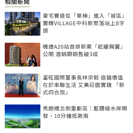
相關新聞
豪宅賽道從「單棟」進入「城區」
寶輝VILLAGE中科新聚落站上8字
頭
機捷A20站首排新案「崧耀興翼」
公開 潛銷期銷售破3成
富旺國際董事長林宗毅 造鎮價值
在於串聯生活 艾美莊園實踐 「新
式四合院」
秀朗橋北側重劃區：藍鑽級水岸開
發，10分鐘抵敦南