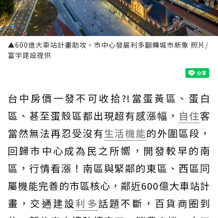
▲600億大車站計畫助攻，市中心發展利多翻轉城市新象 照片/
富宇建設提供
台中房價一發不可收拾?!當蛋黃區、蛋白
區、甚至蛋殼區都出現超有感漲幅，
自住
客
當然無法再忍受沒有
生活機能
的外圍區段，
回歸市中心成為民之所嚮，開發較早的南
區，行情看漲！南區與緊鄰的東區、西區同
屬機能完善的市區核心，鄰近600億大車站計
畫，交通建設
利多
話題不斷，百貨商圈到