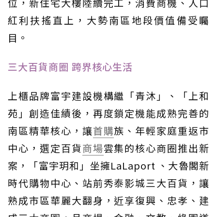
位，新住宅大樓陸續完工，消費商機、人口
紅利扶搖直上，大勢南區地段價值備受矚
目。
三大百貨商圈 跨界核心生活
上櫃品牌富宇建設機構繼「青沐」、「上和
苑」創造佳績後，再度鎖定機能成熟完善的
南區精華核心，讓
首購
族、年輕家庭重返市
中心，選定百貨
商場
雲集的核心商圈推出新
案，「富宇玥和」坐擁LaLaport 、大魯閣新
時代購物中心、站前秀泰影城三大百貨，讓
熟成市區華麗大翻身，近享復興、忠孝、建