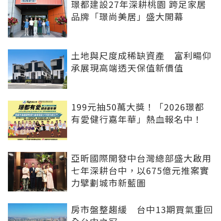
璟都建設27年深耕桃園 跨足家居
品牌「璟尚美居」盛大開幕
土地與尺度成稀缺資產 富利暘仰
承展現高端透天保值新價值
199元抽50萬大獎！「2026璟都
有愛健行嘉年華」熱血報名中！
亞昕國際開發中台灣總部盛大啟用
七年深耕台中，以675億元推案實
力擘劃城市新藍圖
房市盤整趨緩 台中13期買氣重回