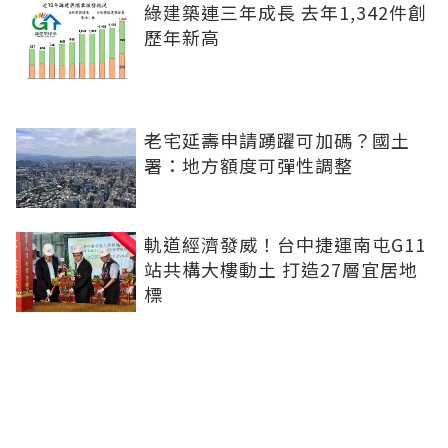
綠建築連三年成長 去年1,342件創
歷年新高
老宅延壽申請踴躍可加碼？國土
署：地方額度可彈性調整
軌道經濟發威！台中捷運南屯G11
站共構大樓動土 打造27層宜居地
標