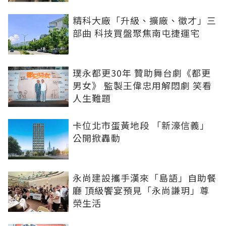
精科大廠「升級、擴廠、徵才」三
部曲 科技買盤聚焦南屯捷運宅
璞永都更30年 贊助舞台劇《都更
男女》 監製王偉忠用解悶劇 笑看
人生難題
卡位北市蛋黃地段 「新濠信義」
公開掀轟動
永尚建設攜手漢來「島語」自助餐
廳 頂級饗宴預見「永尚謙玥」尊
榮生活