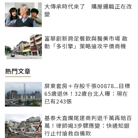
大傳承時代來了 購屋邏輯正在改
變
富華創新跨足餐飲與醫美市場 啟
動「多引擎」策略搶攻平價商機
熱門文章
屏東套房＋存股千張00878...目標
65歲退休！32歲台北人曝：現在
已有243張
基泰大直爛尾建商判退千萬再賠百
萬！律師揭3步驟應變：快通知銀
行止付搶救自備款