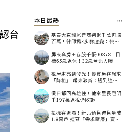
本日最熱
可認台
基泰大直爛尾建商判退千萬再賠
百萬！律師揭3步驟應變：快通
知銀行止付搶救自備款
屏東套房＋存股千張00878...目
標65歲退休！32歲台北人曝：
現在已有243張
租屋處亮到發光！優質房客想求
「降租」 房東激賞：遇到這種
一定降
假日都回高雄住！他拿里長證明
爭197萬退稅仍敗訴
投機客退場！新北預售待售量破
1.8萬戶 這區「需求斷層」賣壓
最大