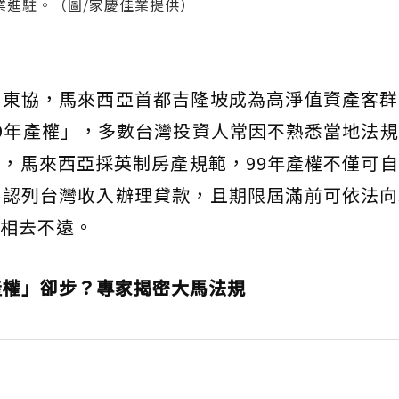
業進駐。（圖/家慶佳業提供）
局東協，馬來西亞首都吉隆坡成為高淨值資產客群
9年產權」，多數台灣投資人常因不熟悉當地法
，馬來西亞採英制房產規範，99年產權不僅可
接認列台灣收入辦理貸款，且期限屆滿前可依法向
相去不遠。
產權」卻步？專家揭密大馬法規