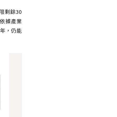
限剩餘30
依據產業
9年，仍能