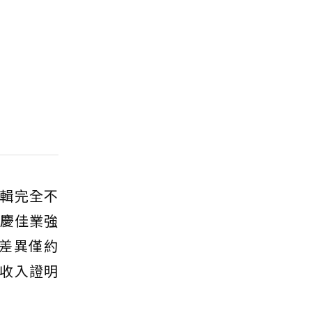
輯完全不
家慶佳業強
值差異僅約
收入證明