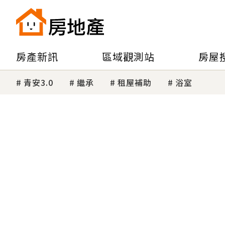
房產新訊
區域觀測站
房屋
青安3.0
繼承
租屋補助
浴室