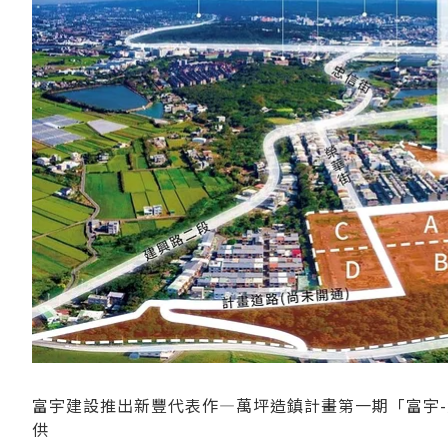
富宇建設推出新豐代表作—萬坪造鎮計畫第一期「富宇-
供