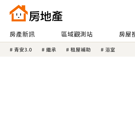
房產新訊
區域觀測站
房屋
青安3.0
繼承
租屋補助
浴室