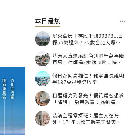
本日最熱
屏東套房＋存股千張00878...目
標65歲退休！32歲台北人曝：
現在已有243張
基泰大直爛尾建商判退千萬再賠
百萬！律師揭3步驟應變：快通
知銀行止付搶救自備款
假日都回高雄住！他拿里長證明
爭197萬退稅仍敗訴
租屋處亮到發光！優質房客想求
「降租」 房東激賞：遇到這種
一定降
裝潢全程零探班：屋主人在海
外，17 坪北歐三房完工當天才
「開箱」