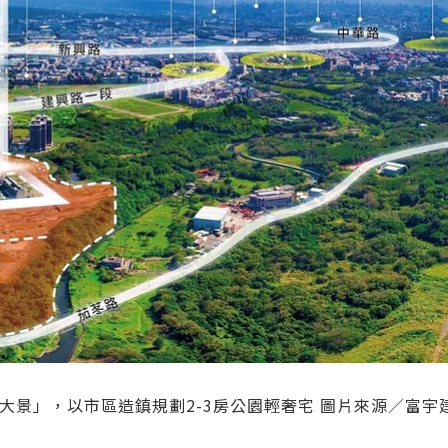
大景」，以市區造鎮規劃2-3房公園輕奢宅 圖片來源／富宇