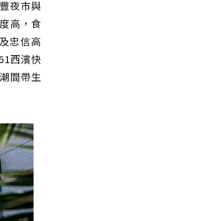
新豐夜市與
度高，食
及忠信高
61西濱快
潮間帶生