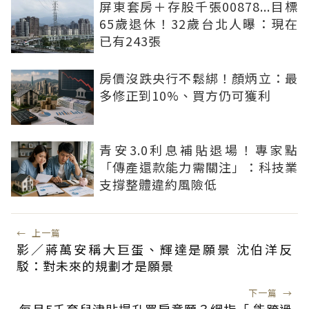
屏東套房＋存股千張00878...目標
65歲退休！32歲台北人曝：現在
已有243張
房價沒跌央行不鬆綁！顏炳立：最
多修正到10%、買方仍可獲利
青安3.0利息補貼退場！專家點
「傳產還款能力需關注」：科技業
支撐整體違約風險低
←
上一篇
影／蔣萬安稱大巨蛋、輝達是願景 沈伯洋反
駁：對未來的規劃才是願景
下一篇
→
每月5千育兒津貼提升買房意願？網指「 能跨過