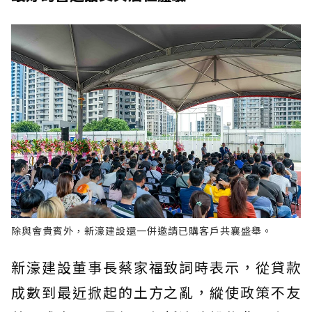
除與會貴賓外，新濠建設還一併邀請已購客戶共襄盛舉。
新濠建設董事長蔡家福致詞時表示，從貸款
成數到最近掀起的土方之亂，縱使政策不友