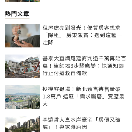
熱門文章
租屋處亮到發光！優質房客想求
「降租」 房東激賞：遇到這種一
定降
基泰大直爛尾建商判退千萬再賠百
萬！律師揭3步驟應變：快通知銀
行止付搶救自備款
投機客退場！新北預售待售量破
1.8萬戶 這區「需求斷層」賣壓最
大
李遠哲大直水岸豪宅「房價又破
底」！專家曝原因