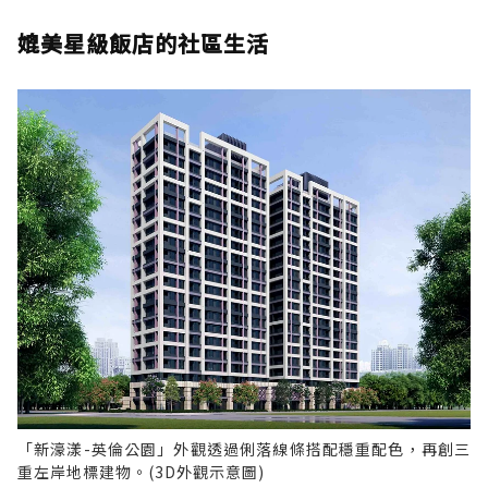
媲美星級飯店的社區生活
「新濠漾-英倫公園」外觀透過俐落線條搭配穩重配色，再創三
重左岸地標建物。(3D外觀示意圖)