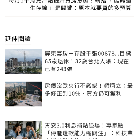
生存線 」是關鍵：原本就要買的多預算
延伸閱讀
屏東套房＋存股千張00878...目標
65歲退休！32歲台北人曝：現在
已有243張
房價沒跌央行不鬆綁！顏炳立：最
多修正到10%、買方仍可獲利
青安3.0利息補貼退場！專家點
「傳產還款能力需關注」：科技業