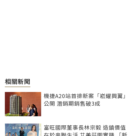
相關新聞
機捷A20站首排新案「崧耀興翼」
公開 潛銷期銷售破3成
富旺國際董事長林宗毅 造鎮價值
在於串聯生活 艾美莊園實踐 「新