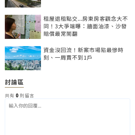
租屋退租點交...房東房客觀念大不
同！3大爭端曝：牆面油漆、沙發
賠償最常鬧翻
資金沒回流！新案市場陷最慘時
刻、一周賣不到1戶
討論區
共有
0
則留言