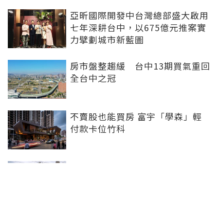
亞昕國際開發中台灣總部盛大啟用
七年深耕台中，以675億元推案實
力擘劃城市新藍圖
房市盤整趨緩 台中13期買氣重回
全台中之冠
不賣股也能買房 富宇「學森」輕
付款卡位竹科
全球頂奢品牌，為何集體押注溫哥
華西區？ 從 Oakridge Park 看溫
哥華西區的資產價值
2房2衛智慧輕裝修！ 宜園之青大