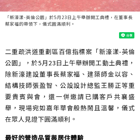
「新濠漾-英倫公園」於5月23日上午舉辦開工典禮，在董事長
蔡家福的帶領下，儀式圓滿順利。
二重疏洪道重劃區百億指標案「新濠漾-英倫
公園」，於5月23日上午舉辦開工動土典禮，
除新濠建設董事長蔡家福、建築師金以容、
結構技師張盈智、公設設計總監王勝正等重
要貴賓與會，還一併邀請已購客戶共襄盛
舉，現場宛如嘉年華會般熱鬧且溫馨，儀式
在眾人見證下圓滿順利。
最好的營造品質與居住體驗