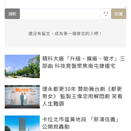
規範
回覆
還沒有留言，成為第一個發言的人吧！
精科大廠「升級、擴廠、徵才」三
部曲 科技買盤聚焦南屯捷運宅
璞永都更30年 贊助舞台劇《都更
男女》 監製王偉忠用解悶劇 笑看
人生難題
卡位北市蛋黃地段 「新濠信義」
公開掀轟動