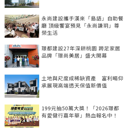
永尚建設攜手漢來「島語」自助餐
廳 頂級饗宴預見「永尚謙玥」尊
榮生活
璟都建設27年深耕桃園 跨足家居
品牌「璟尚美居」盛大開幕
土地與尺度成稀缺資產 富利暘仰
承展現高端透天保值新價值
199元抽50萬大獎！「2026璟都
有愛健行嘉年華」熱血報名中！