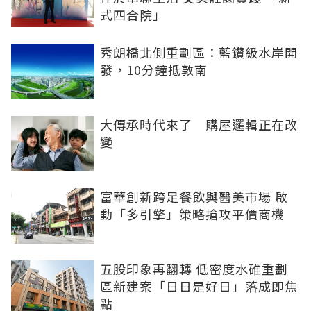
式四合院」
秀朗橋北側重劃區：藍鑽級水岸開
發，10分鐘抵敦南
大傳承時代來了 購屋邏輯正在改
變
富華創新跨足餐飲與醫美市場 啟
動「多引擎」策略搶攻平價商機
五股印象再翻轉 低密度水碓重劃
區新建案「日日是好日」落成即焦
點