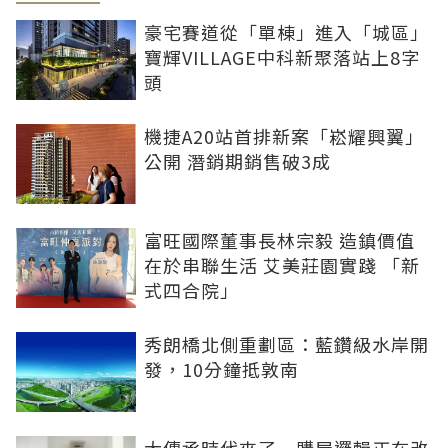
豪宅賽道從「單棟」進入「城區」
寶輝VILLAGE中科新聚落站上8字
頭
機捷A20站首排新案「崧耀興翼」
公開 潛銷期銷售破3成
富旺國際董事長林宗毅 造鎮價值
在於串聯生活 艾美莊園實踐 「新
式四合院」
秀朗橋北側重劃區：藍鑽級水岸開
發，10分鐘抵敦南
大傳承時代來了 購屋邏輯正在改