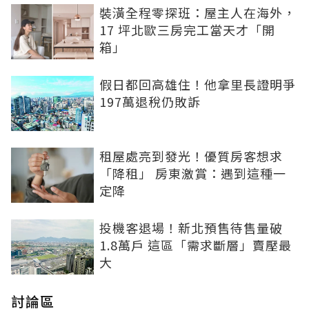
裝潢全程零探班：屋主人在海外，
17 坪北歐三房完工當天才「開
箱」
假日都回高雄住！他拿里長證明爭
197萬退稅仍敗訴
租屋處亮到發光！優質房客想求
「降租」 房東激賞：遇到這種一
定降
投機客退場！新北預售待售量破
1.8萬戶 這區「需求斷層」賣壓最
大
討論區