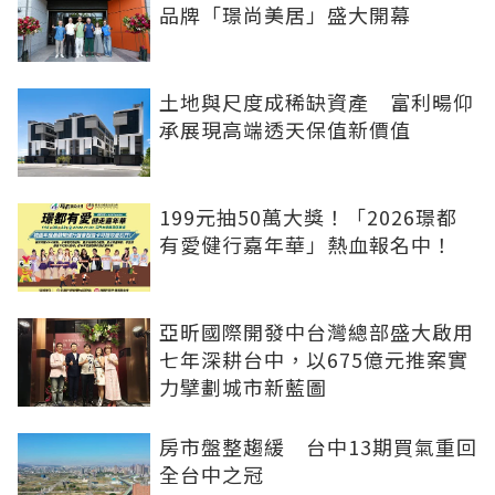
品牌「璟尚美居」盛大開幕
土地與尺度成稀缺資產 富利暘仰
承展現高端透天保值新價值
199元抽50萬大獎！「2026璟都
有愛健行嘉年華」熱血報名中！
亞昕國際開發中台灣總部盛大啟用
七年深耕台中，以675億元推案實
力擘劃城市新藍圖
房市盤整趨緩 台中13期買氣重回
全台中之冠