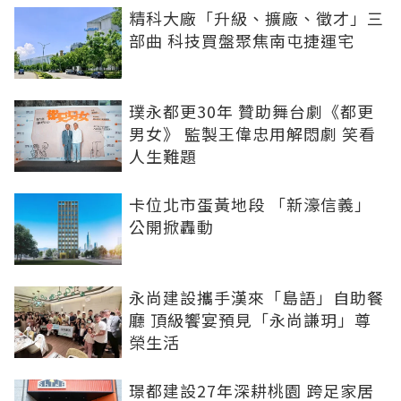
精科大廠「升級、擴廠、徵才」三
部曲 科技買盤聚焦南屯捷運宅
璞永都更30年 贊助舞台劇《都更
男女》 監製王偉忠用解悶劇 笑看
人生難題
卡位北市蛋黃地段 「新濠信義」
公開掀轟動
永尚建設攜手漢來「島語」自助餐
廳 頂級饗宴預見「永尚謙玥」尊
榮生活
璟都建設27年深耕桃園 跨足家居