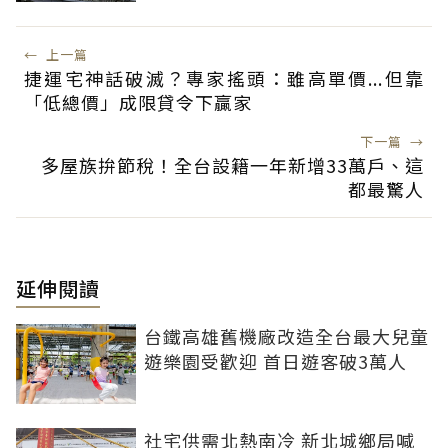
←
上一篇
捷運宅神話破滅？專家搖頭：雖高單價...但靠
「低總價」成限貸令下贏家
下一篇
→
多屋族拚節稅！全台設籍一年新增33萬戶、這
都最驚人
延伸閱讀
台鐵高雄舊機廠改造全台最大兒童
遊樂園受歡迎 首日遊客破3萬人
社宅供需北熱南冷 新北城鄉局喊