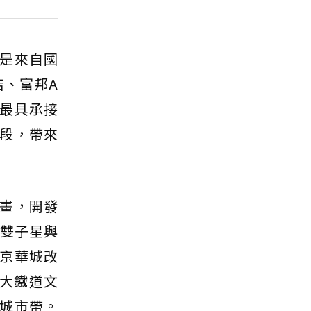
是來自國
店、富邦A
為最具承接
段，帶來
畫，開發
區雙子星與
京華城改
最大鐵道文
城市帶。