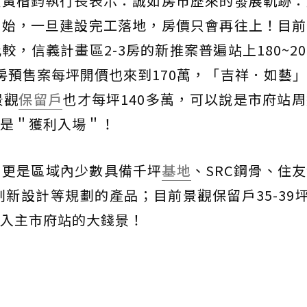
產黃楷鈞執行長表示：誠如房市歷來的發展軌跡：
開始，一旦建設完工落地，房價只會再往上！目前
，信義計畫區2-3房的新推案普遍站上180~20
3房預售案每坪開價也來到170萬，「吉祥．如藝
景觀
保留戶
也才每坪140多萬，可以說是市府站
是＂獲利入場＂！
」更是區域內少數具備千坪
基地
、SRC鋼骨、住
新設計等規劃的產品；目前景觀保留戶35-39坪
入主市府站的大錢景！