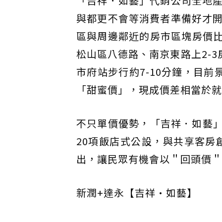
「吉祥．如藝」代銷公司全地
與都更不會等消費者準備好才
區與周邊鄰近的房市區塊房價比較
松山區八德路、南京東路上2-
市府站步行約7-10分鐘，目前
「甜蜜價」，現成價差相當於就
不只單價優勢，「吉祥．如藝
20項飯店式公設，與共享客房創
出，讓民眾有機會以＂回頭價＂
新潤+達永【吉祥•如藝】