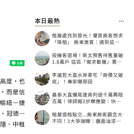
本日最熱
租屋處亮到發光！優質房客想求
「降租」 房東激賞：遇到這種
一定降
投機客退場！新北預售待售量破
1.8萬戶 這區「需求斷層」賣壓
最大
李遠哲大直水岸豪宅「房價又破
價高度，也
底」！專家曝原因
，而是信
基泰大直爛尾建商判退千萬再賠
百萬！律師揭3步驟應變：快通
樞紐－捷
知銀行止付搶救自備款
、冠德…
租屋退租點交...房東房客觀念大
不同！3大爭端曝：牆面油漆、
大隱、中租
沙發賠償最常鬧翻