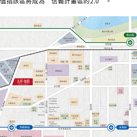
值指該區將成為＂信義計畫區的2.0＂。