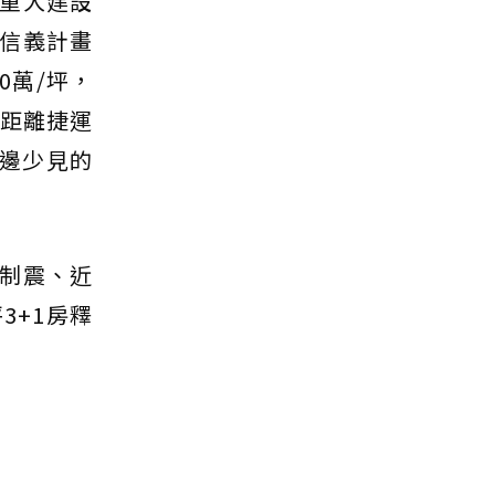
重大建設
信義計畫
0萬/坪，
」距離捷運
周邊少見的
友制震、近
3+1房釋