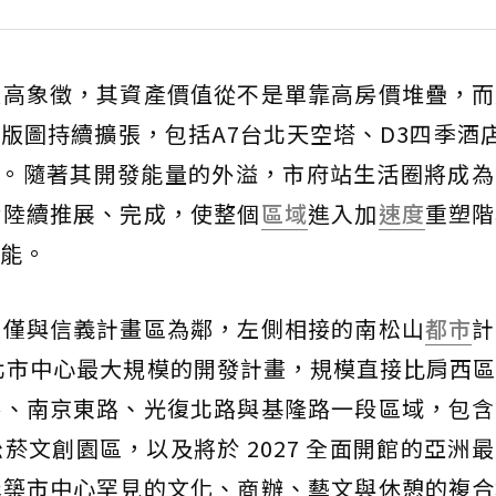
最高象徵，其資產價值從不是單靠高房價堆疊，而
版圖持續擴張，包括A7台北天空塔、D3四季酒
 A26。隨著其開發能量的外溢，市府站生活圈將成
發陸續推展、完成，使整個
區域
進入加
速度
重塑階
能。
不僅與信義計畫區為鄰，左側相接的南松山
都市
計
台北市中心最大規模的開發計畫，規模直接比肩西
路、南京東路、光復北路與基隆路一段區域，包含
菸文創園區，以及將於 2027 全面開館的亞洲
構築市中心罕見的文化、商辦、藝文與休憩的複合