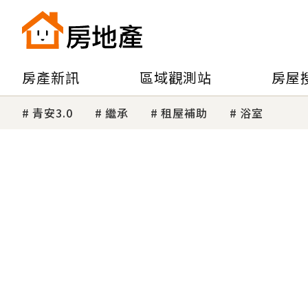
房產新訊
區域觀測站
房屋
青安3.0
繼承
租屋補助
浴室