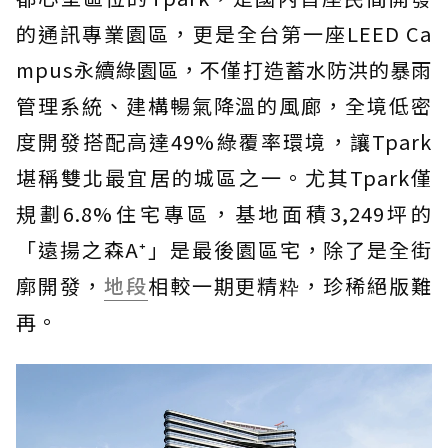
的通訊專業園區，更是全台第一座LEED Ca
mpus永續綠園區，不僅打造蓄水防洪的暴雨
管理系統、建構暢氣降溫的風廊，全境低密
度開發搭配高達49%綠覆率環境，讓Tpark
堪稱雙北最宜居的城區之一。尤其Tpark僅
規劃6.8%住宅專區，基地面積3,249坪的
「遠揚之森A⁺」是最後園區宅，除了是全街
廓開發，
地段
相較一期更精粋，珍稀絕版難
再。