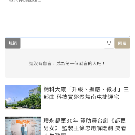
規範
回覆
還沒有留言，成為第一個發言的人吧！
精科大廠「升級、擴廠、徵才」三
部曲 科技買盤聚焦南屯捷運宅
璞永都更30年 贊助舞台劇《都更
男女》 監製王偉忠用解悶劇 笑看