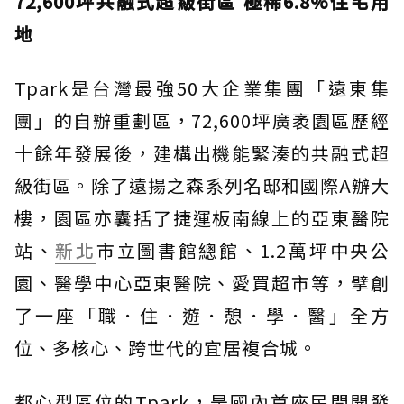
72,600坪共融式超級街區 極稀6.8%住宅用
地
Tpark是台灣最強50大企業集團「遠東集
團」的自辦重劃區，72,600坪廣袤園區歷經
十餘年發展後，建構出機能緊湊的共融式超
級街區。除了遠揚之森系列名邸和國際A辦大
樓，園區亦囊括了捷運板南線上的亞東醫院
站、
新北
市立圖書館總館、1.2萬坪中央公
園、醫學中心亞東醫院、愛買超市等，擘創
了一座「職．住．遊．憩．學．醫」全方
位、多核心、跨世代的宜居複合城。
都心型區位的Tpark，是國內首座民間開發