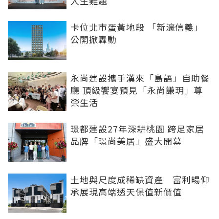
人生難題
卡位北市蛋黃地段 「新濠信義」
公開掀轟動
永尚建設攜手漢來「島語」自助餐
廳 頂級饗宴預見「永尚謙玥」尊
榮生活
璟都建設27年深耕桃園 跨足家居
品牌「璟尚美居」盛大開幕
土地與尺度成稀缺資產 富利暘仰
承展現高端透天保值新價值