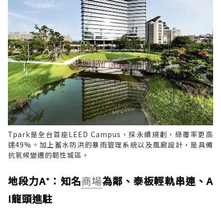
Tpark是全台首座LEED Campus，採永續規劃，綠覆率更高
達49%。加上蓄水防洪的暴雨管理系統以及風廊設計，是具備
抗氣候變遷的韌性城區。
地段力A⁺：知名
商場
為鄰、泰板輕軌串連、A
I龍頭進駐