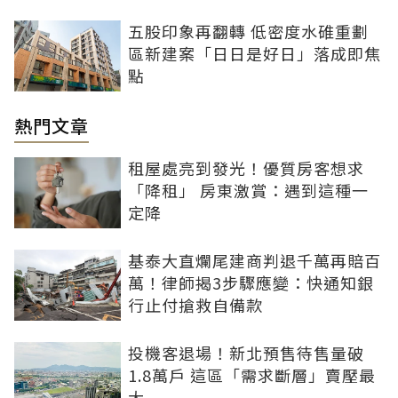
五股印象再翻轉 低密度水碓重劃
區新建案「日日是好日」落成即焦
點
熱門文章
租屋處亮到發光！優質房客想求
「降租」 房東激賞：遇到這種一
定降
基泰大直爛尾建商判退千萬再賠百
萬！律師揭3步驟應變：快通知銀
行止付搶救自備款
投機客退場！新北預售待售量破
1.8萬戶 這區「需求斷層」賣壓最
大