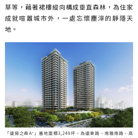
草等，藉著裙樓縱向構成垂直森林，為住家
成就喧囂城市外，一處忘懷塵滓的靜隱天
地。
「遠揚之森A⁺」基地面積3,249坪，為遠東路、南雅南路、高