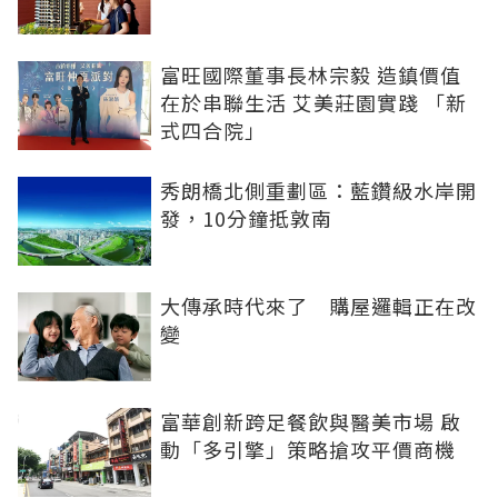
富旺國際董事長林宗毅 造鎮價值
在於串聯生活 艾美莊園實踐 「新
式四合院」
秀朗橋北側重劃區：藍鑽級水岸開
發，10分鐘抵敦南
大傳承時代來了 購屋邏輯正在改
變
富華創新跨足餐飲與醫美市場 啟
動「多引擎」策略搶攻平價商機