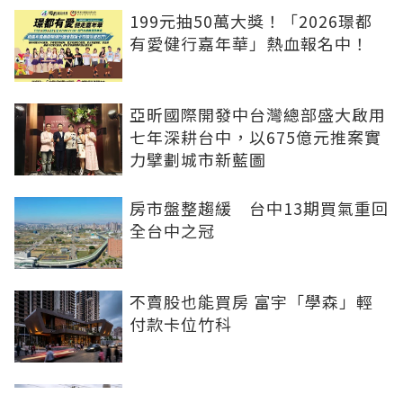
199元抽50萬大獎！「2026璟都
有愛健行嘉年華」熱血報名中！
亞昕國際開發中台灣總部盛大啟用
七年深耕台中，以675億元推案實
力擘劃城市新藍圖
房市盤整趨緩 台中13期買氣重回
全台中之冠
不賣股也能買房 富宇「學森」輕
付款卡位竹科
全球頂奢品牌，為何集體押注溫哥