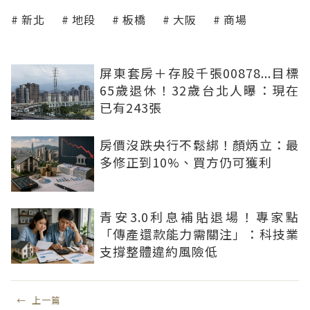
新北
地段
板橋
大阪
商場
屏東套房＋存股千張00878...目標
65歲退休！32歲台北人曝：現在
已有243張
房價沒跌央行不鬆綁！顏炳立：最
多修正到10%、買方仍可獲利
青安3.0利息補貼退場！專家點
「傳產還款能力需關注」：科技業
支撐整體違約風險低
←
上一篇