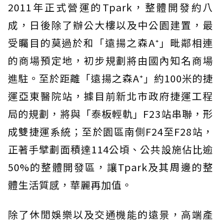
2011年正式營運的Tpark，整體開發約八
成，日後除了辦公大樓以及中公園建置，最
受矚目的莫過於和「遠揚之森A⁺」毗鄰相連
的商場預定地，初步規劃將由國內知名商場
進駐。至於距離「遠揚之森A⁺」約100米的捷
運亞東醫院站，據目前新北市政府捷運工程
局的規劃，將與「泰板輕軌」F23站串聯，形
成雙捷運系統；至於園區南側F24至F28站，
正著手擘劃面積達114公頃、公共設施佔比逾
50%的整體開發區，讓Tpark及其周邊的整
體生活質感，華麗再加值。
除了休閒娛樂以及交通機能的遠景，高端產