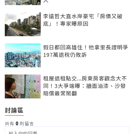
李遠哲大直水岸豪宅「房價又破
底」！專家曝原因
假日都回高雄住！他拿里長證明爭
197萬退稅仍敗訴
租屋退租點交...房東房客觀念大不
同！3大爭端曝：牆面油漆、沙發
賠償最常鬧翻
討論區
共有
0
則留言