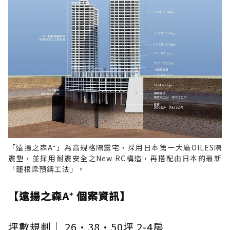
「遠揚之森A⁺」為高規格隔震宅，採用日本第一大廠OILES隔
震墊，並採用耐震安全之New RC構造，再搭配由日本的最新
「蓮根梁預鑄工法」。
【遠揚之森A⁺ 個案資訊】
坪數規劃｜ 26·38·50坪 2-4房