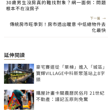
30歲男生沒房真的難找對象？網一面倒：問題
根本不在沒房子
下一篇
→
傳統房市旺季到！房市透出暖意 中低總物件去
化最快
延伸閱讀
豪宅賽道從「單棟」進入「城區」
寶輝VILLAGE中科新聚落站上8字
頭
購屋計畫卡關農曆民俗月 21世紀
不動產：謹記五原則免驚