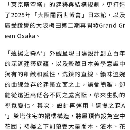
「東京晴空塔」的建築與結構規劃，更打造
了2025年「
大阪
關西世博會」日本館，以及
廣受讚譽的大阪梅田第二期再開發Grand Gr
een Osaka。
「遠揚之森A⁺」外觀呈現日建設計創立百年
的深湛建築底蘊，以及蟄藏日本美學意識中
獨有的細緻和感性，洗鍊的直線、韻味溫婉
的曲線並存於建築立面之上，語彙簡雅，卻
能從遠近高低各不同之處賞翫，帶來生動的
視覺變化。其次，設計再運用「遠揚之森A
⁺」雙塔住宅的裙樓構造，將屋頂佈設為空中
花園；裙樓之下則藴養大量喬木、灌木、花