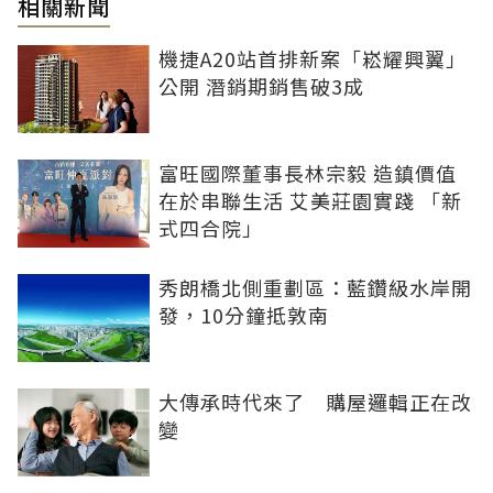
相關新聞
機捷A20站首排新案「崧耀興翼」
公開 潛銷期銷售破3成
富旺國際董事長林宗毅 造鎮價值
在於串聯生活 艾美莊園實踐 「新
式四合院」
秀朗橋北側重劃區：藍鑽級水岸開
發，10分鐘抵敦南
大傳承時代來了 購屋邏輯正在改
變