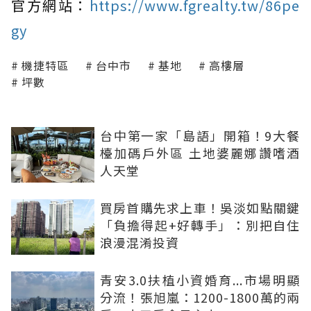
官方網站：
https://www.fgrealty.tw/86pe
gy
機捷特區
台中市
基地
高樓層
坪數
台中第一家「島語」開箱！9大餐
檯加碼戶外區 土地婆麗娜讚嗜酒
人天堂
買房首購先求上車！吳淡如點關鍵
「負擔得起+好轉手」：別把自住
浪漫混淆投資
青安3.0扶植小資婚育...市場明顯
分流！張旭嵐：1200-1800萬的兩