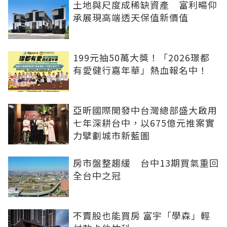
土地與尺度成稀缺資產 富利暘仰
承展現高端透天保值新價值
199元抽50萬大獎！「2026璟都
有愛健行嘉年華」熱血報名中！
亞昕國際開發中台灣總部盛大啟用
七年深耕台中，以675億元推案實
力擘劃城市新藍圖
房市盤整趨緩 台中13期買氣重回
全台中之冠
不賣股也能買房 富宇「學森」輕