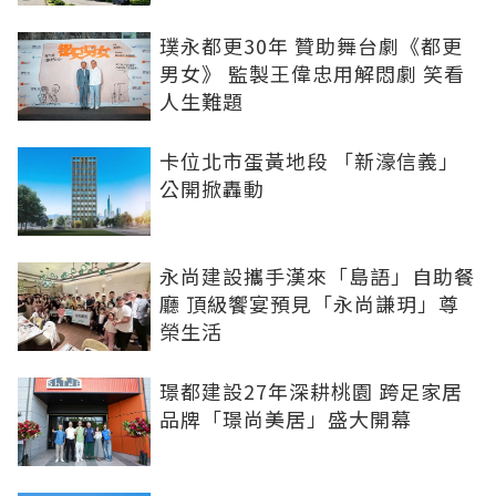
璞永都更30年 贊助舞台劇《都更
男女》 監製王偉忠用解悶劇 笑看
人生難題
卡位北市蛋黃地段 「新濠信義」
公開掀轟動
永尚建設攜手漢來「島語」自助餐
廳 頂級饗宴預見「永尚謙玥」尊
榮生活
璟都建設27年深耕桃園 跨足家居
品牌「璟尚美居」盛大開幕