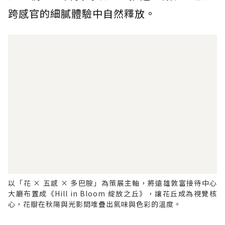
跨感官的細膩體驗中自然釋放。
以「花 × 五感 × 多巴胺」為策展主軸，將遠雄敦富接待中心
大廳布置成《Hill in Bloom 綻放之丘》，讓花丘成為視覺核
心，花瓣在秋陽與光影間堆疊出氣味與色彩的溫度。