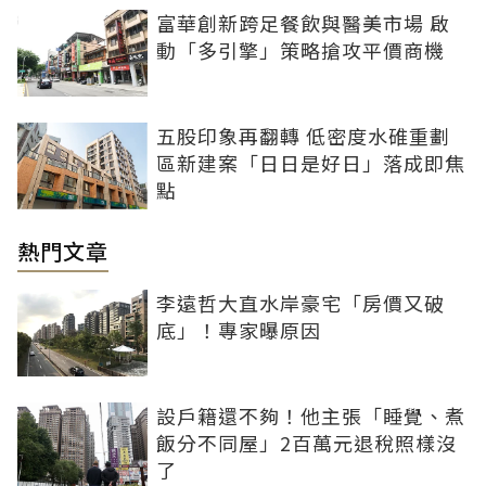
富華創新跨足餐飲與醫美市場 啟
動「多引擎」策略搶攻平價商機
五股印象再翻轉 低密度水碓重劃
區新建案「日日是好日」落成即焦
點
熱門文章
李遠哲大直水岸豪宅「房價又破
底」！專家曝原因
設戶籍還不夠！他主張「睡覺、煮
飯分不同屋」2百萬元退稅照樣沒
了