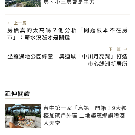
房、小三房會是主力
←
上一篇
房價真的太高嗎？他分析「問題根本不在房
市」：薪水沒漲才是關鍵
下一篇
→
坐擁濕地公園綠意 興連城「中川月亮灣」打造
市心綠洲新居所
延伸閱讀
台中第一家「島語」開箱！9大餐
檯加碼戶外區 土地婆麗娜讚嗜酒
人天堂