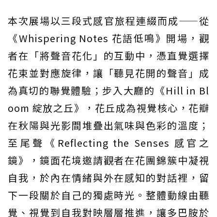
本次展場以三段式感官旅程連綴而成——從
《Whispering Notes 花語低鳴》開場，觀
者在「將聲音花化」的互動中，憑直覺選擇
花束並對應旋律，讓「聽見花開的聲音」成
為真切的聯覺體驗；步入大廳的《Hill in Bl
oom 綻放之丘》，花丘成為視覺核心，花瓣
在秋陽與光影間堆疊出氣味與色彩的溫度；
至尾聲《Reflecting the Senses 感官之
鏡》，鏡面花境邀請觀者在花團錦簇中凝視
自我，於內在情緒與外在感知的對話裡，留
下一段關於自己的獨處時光。整體動線由聽
覺、視覺到自我對映層層推進，讓多巴胺於