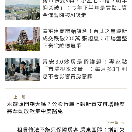
房市快要V轉！小孟老師指「明年
迎突破」：今年下半年是買點...資
金僅暫時被AI吸走
豪宅建商開始讓利！台北之星最新
成交跌破200萬 張旭嵐：市場盤整
下豪宅降價競爭
青安3.0炒房是假議題！專家點
「市場根本沒量」：每月多3千利
息不會影響買房意願
←
上一篇
水龍頭開夠大嗎？公股行庫上報新青安可增額度
將牽動放款集中度豁免
下一篇
→
租賃修法不能只保障房客 房東團體：增訂欠