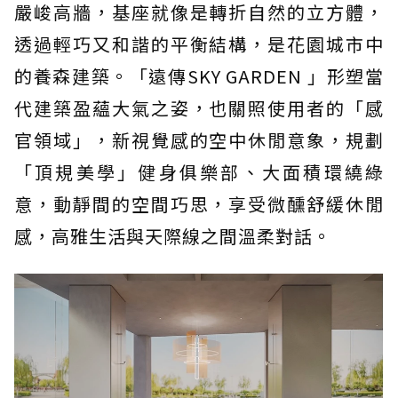
嚴峻高牆，基座就像是轉折自然的立方體，
透過輕巧又和諧的平衡結構，是花園城市中
的養森建築。「遠傳SKY GARDEN 」形塑當
代建築盈蘊大氣之姿，也關照使用者的「感
官領域」，新視覺感的空中休閒意象，規劃
「頂規美學」健身俱樂部、大面積環繞綠
意，動靜間的空間巧思，享受微醺舒緩休閒
感，高雅生活與天際線之間溫柔對話。