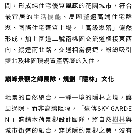
間，形成純住宅優質風範的花園城市，符合
最宜居的
生活機能
、周圍整體高端住宅群
聚、國際住宅齊質上場，「高級聚落」儼然
形成，加上國道二號南桃園交流道橫接東西
向、縱達南北路，交通相當便捷，紛紛吸引
雙北
及桃園頂規置產客層的入住。
巔峰景觀之師團隊，規劃「隱林」文化
地景的自然縫合，一靜一境的隱林之境，讓
風過隙、而非高牆阻隔，「遠傳SKY GARDE
N 」盛請木荷景觀設計團隊，將自然
樹林
與
城市街道的融合，穿透隱約景觀之美，沒有