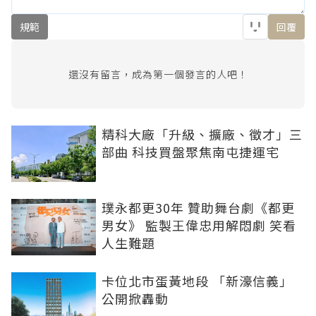
規範
回覆
還沒有留言，成為第一個發言的人吧！
精科大廠「升級、擴廠、徵才」三
部曲 科技買盤聚焦南屯捷運宅
璞永都更30年 贊助舞台劇《都更
男女》 監製王偉忠用解悶劇 笑看
人生難題
卡位北市蛋黃地段 「新濠信義」
公開掀轟動