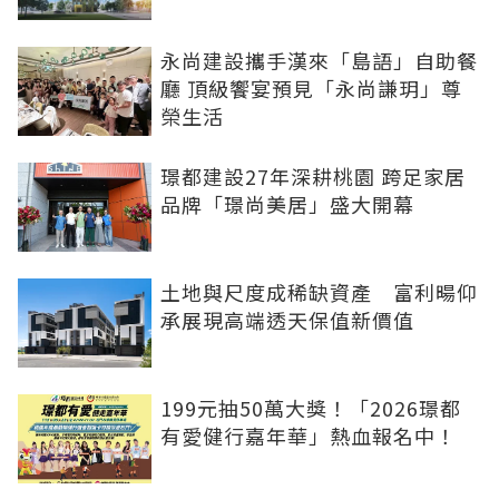
永尚建設攜手漢來「島語」自助餐
廳 頂級饗宴預見「永尚謙玥」尊
榮生活
璟都建設27年深耕桃園 跨足家居
品牌「璟尚美居」盛大開幕
土地與尺度成稀缺資產 富利暘仰
承展現高端透天保值新價值
199元抽50萬大獎！「2026璟都
有愛健行嘉年華」熱血報名中！