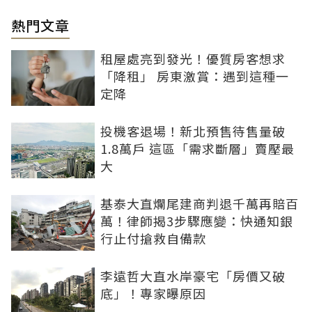
熱門文章
租屋處亮到發光！優質房客想求
「降租」 房東激賞：遇到這種一
定降
投機客退場！新北預售待售量破
1.8萬戶 這區「需求斷層」賣壓最
大
基泰大直爛尾建商判退千萬再賠百
萬！律師揭3步驟應變：快通知銀
行止付搶救自備款
李遠哲大直水岸豪宅「房價又破
底」！專家曝原因