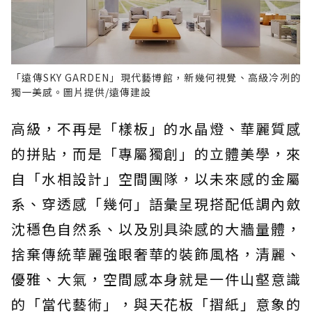
「遠傳SKY GARDEN」現代藝博館，新幾何視覺、高級冷冽的
獨一美感。圖片提供/遠傳建設
高級，不再是「樣板」的水晶燈、華麗質感
的拼貼，而是「專屬獨創」的立體美學，來
自「水相設計」空間團隊，以未來感的金屬
系、穿透感「幾何」語彙呈現搭配低調內斂
沈穩色自然系、以及別具染感的大牆量體，
捨棄傳統華麗強眼奢華的裝飾風格，清麗、
優雅、大氣，空間感本身就是一件山壑意識
的「當代藝術」，與天花板「摺紙」意象的