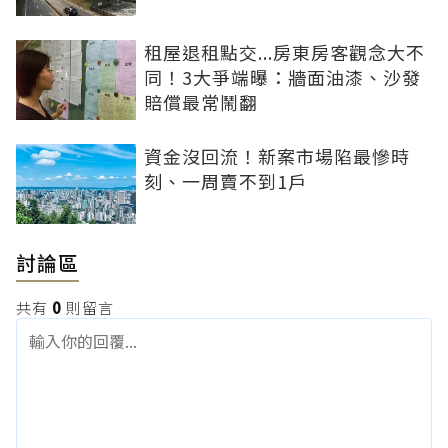
租屋退租點交...房東房客觀念大不
同！3大爭端曝：牆面油漆、沙發
賠償最常鬧翻
資金沒回流！新案市場陷最慘時
刻、一周賣不到1戶
討論區
共有
0
則留言