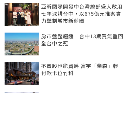
亞昕國際開發中台灣總部盛大啟用
七年深耕台中，以675億元推案實
力擘劃城市新藍圖
房市盤整趨緩 台中13期買氣重回
全台中之冠
不賣股也能買房 富宇「學森」輕
付款卡位竹科
全球頂奢品牌，為何集體押注溫哥
華西區？ 從 Oakridge Park 看溫
哥華西區的資產價值
2房2衛智慧輕裝修！ 宜園之青大