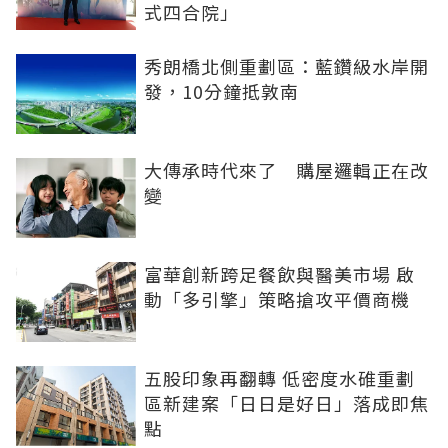
式四合院」
秀朗橋北側重劃區：藍鑽級水岸開
發，10分鐘抵敦南
大傳承時代來了 購屋邏輯正在改
變
富華創新跨足餐飲與醫美市場 啟
動「多引擎」策略搶攻平價商機
五股印象再翻轉 低密度水碓重劃
區新建案「日日是好日」落成即焦
點