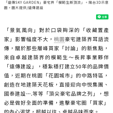
「遠傳SKY GARDEN」豪宅界「模範生新頂流」。陽台3D示意
圖。圖片提供/遠傳建設
「景氣風向」對於口袋夠深的「收藏置產
家」影響幅度不大，
桃園
豪宅建築界耳語流
傳，關於那些層峰買家「討論」的新焦點，
來自卓越建築界的模範生～長昇事業夥伴
「遠傳建設」，穩紮穩打建立50年的品牌價
值，近期在桃園「花園城市」的中路特區，
創造在地建築天花板，直接迎向中悦集團、
國泰建設….等等「頂尖豪宅品牌之列」，想
必是做好全面的準備，進擊豪宅圈「買家」
的內心渴望，超越以往、卓越品味而來。