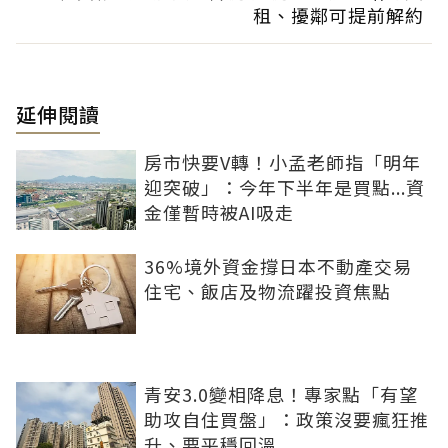
租、擾鄰可提前解約
延伸閱讀
房市快要V轉！小孟老師指「明年
迎突破」：今年下半年是買點...資
金僅暫時被AI吸走
36%境外資金撐日本不動產交易
住宅、飯店及物流躍投資焦點
青安3.0變相降息！專家點「有望
助攻自住買盤」：政策沒要瘋狂推
升、要平穩回溫