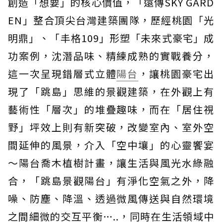
創造「想要」的核心價值，「遠傳SKY GARD
EN」整合頂尖台灣建築團隊，歷經桃園「光
明鼎」、「丰格109」形塑「未來式豪宅」成
功案例，沈潛品味、精練成熟的實戰養分，
這一次呈現錯層式立體
陽台
，讓桃園豪宅出
現了「跳島」思維的景觀建築，在外觀上有
藝術性「層次」的堆疊趣味，而在「居住視
野」坪效上則有新突破，改變室內、室外空
間延伸的風景，介入「空中壤」的心靈饗宴
～陽台喬木植樹計畫，讓生活與風光水綠融
合，「跳島景觀陽台」有淨化空氣之外，降
噪、防塵、降溫、透過微風傳送與自然環境
之間細微的交互平衡…..，同時在生活領域中