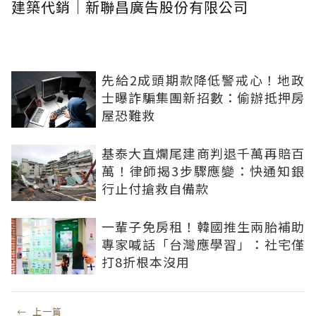
建築代銷｜新聯昌廣告股份有限公司
先給2成頭期款降低警戒心！地政
士曝詐騙集團新招數：偷辦抵押房
屋恐難救
基泰大直爛尾建商判退千萬再賠百
萬！律師揭3步驟應變：快通知銀
行止付搶救自備款
一輩子免房租！韓國推生兩胎補助
專家喊話「台灣應學習」：社宅僅
打8折根本沒用
←
上一篇