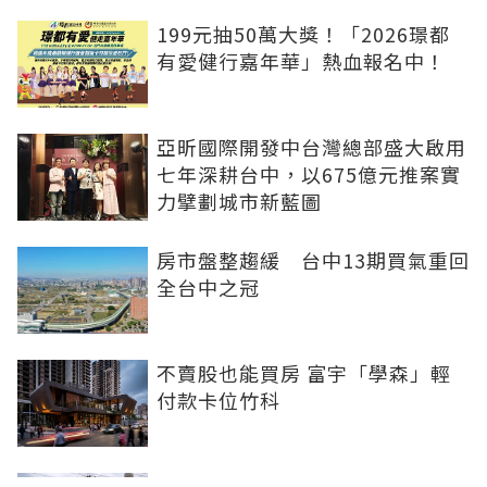
199元抽50萬大獎！「2026璟都
有愛健行嘉年華」熱血報名中！
亞昕國際開發中台灣總部盛大啟用
七年深耕台中，以675億元推案實
力擘劃城市新藍圖
房市盤整趨緩 台中13期買氣重回
全台中之冠
不賣股也能買房 富宇「學森」輕
付款卡位竹科
全球頂奢品牌，為何集體押注溫哥