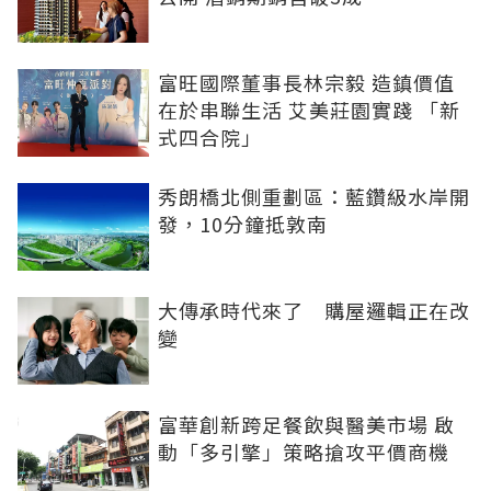
富旺國際董事長林宗毅 造鎮價值
在於串聯生活 艾美莊園實踐 「新
式四合院」
秀朗橋北側重劃區：藍鑽級水岸開
發，10分鐘抵敦南
大傳承時代來了 購屋邏輯正在改
變
富華創新跨足餐飲與醫美市場 啟
動「多引擎」策略搶攻平價商機