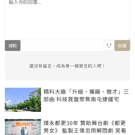
規範
回覆
還沒有留言，成為第一個發言的人吧！
精科大廠「升級、擴廠、徵才」三
部曲 科技買盤聚焦南屯捷運宅
璞永都更30年 贊助舞台劇《都更
男女》 監製王偉忠用解悶劇 笑看