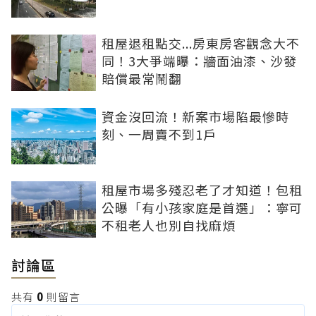
租屋退租點交...房東房客觀念大不
同！3大爭端曝：牆面油漆、沙發
賠償最常鬧翻
資金沒回流！新案市場陷最慘時
刻、一周賣不到1戶
租屋市場多殘忍老了才知道！包租
公曝「有小孩家庭是首選」：寧可
不租老人也別自找麻煩
討論區
共有
0
則留言