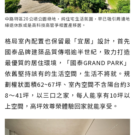
中路特區20公頃公園綠地，純住宅生活氛圍，早已吸引周邊地
緣退休族或是高科技高管爭相置產移居。
格局室內配置也保留最「宜居」設計，首先
國泰品牌建築品質傳唱逾半世紀，致力打造
最優質的居住環境，「國泰GRAND PARK」
依舊堅持該有的生活空間，生活不將就。規
劃權狀面積62~67坪、室內空間不含陽台約3
8～41坪，以三口之家，每人能享有10坪以
上空間，高坪效尊榮體驗回家就能享受。