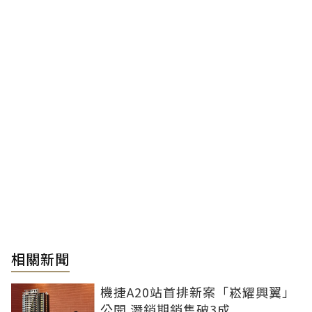
相關新聞
機捷A20站首排新案「崧耀興翼」
公開 潛銷期銷售破3成