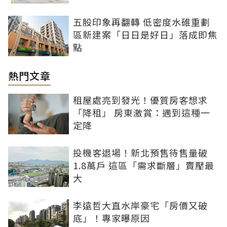
五股印象再翻轉 低密度水碓重劃
區新建案「日日是好日」落成即焦
點
熱門文章
租屋處亮到發光！優質房客想求
「降租」 房東激賞：遇到這種一
定降
投機客退場！新北預售待售量破
1.8萬戶 這區「需求斷層」賣壓最
大
李遠哲大直水岸豪宅「房價又破
底」！專家曝原因