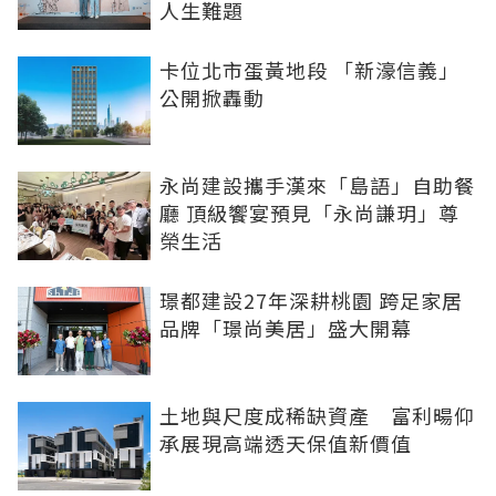
人生難題
卡位北市蛋黃地段 「新濠信義」
公開掀轟動
永尚建設攜手漢來「島語」自助餐
廳 頂級饗宴預見「永尚謙玥」尊
榮生活
璟都建設27年深耕桃園 跨足家居
品牌「璟尚美居」盛大開幕
土地與尺度成稀缺資產 富利暘仰
承展現高端透天保值新價值