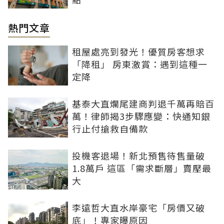
熱門文章
租屋處亮到發光！優質房客想求
「降租」 房東激賞：遇到這種一
定降
基泰大直爛尾建商判退千萬再賠百
萬！律師揭3步驟應變：快通知銀
行止付搶救自備款
投機客退場！新北預售待售量破
1.8萬戶 這區「需求斷層」賣壓最
大
李遠哲大直水岸豪宅「房價又破
底」！專家曝原因