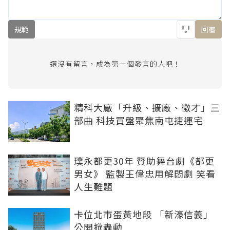
規範
回覆
還沒有留言，成為第一個發言的人吧！
精科大廠「升級、擴廠、徵才」三
部曲 科技買盤聚焦南屯捷運宅
璞永都更30年 贊助舞台劇《都更
男女》 監製王偉忠用解悶劇 笑看
人生難題
卡位北市蛋黃地段 「新濠信義」
公開掀轟動