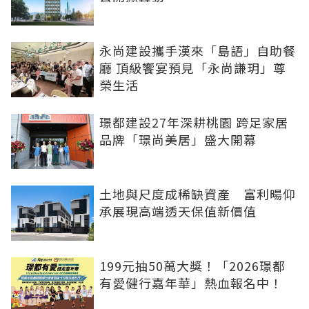
永尚建設攜手漢來「島語」自助餐
廳 頂級饗宴預見「永尚謙玥」尊
榮生活
璟都建設27年深耕桃園 跨足家居
品牌「璟尚美居」盛大開幕
土地與尺度成稀缺資產 富利暘仰
承展現高端透天保值新價值
199元抽50萬大獎！「2026璟都
有愛健行嘉年華」熱血報名中！