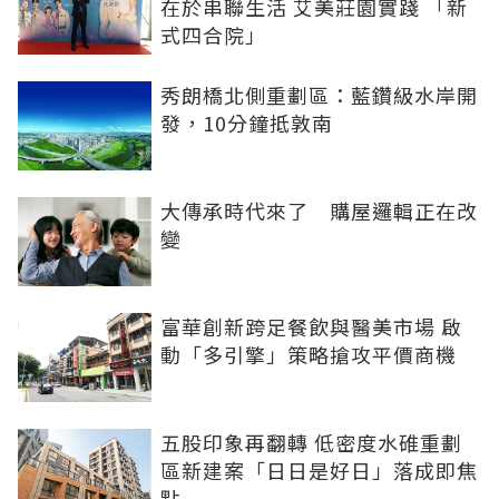
在於串聯生活 艾美莊園實踐 「新
式四合院」
秀朗橋北側重劃區：藍鑽級水岸開
發，10分鐘抵敦南
大傳承時代來了 購屋邏輯正在改
變
富華創新跨足餐飲與醫美市場 啟
動「多引擎」策略搶攻平價商機
五股印象再翻轉 低密度水碓重劃
區新建案「日日是好日」落成即焦
點