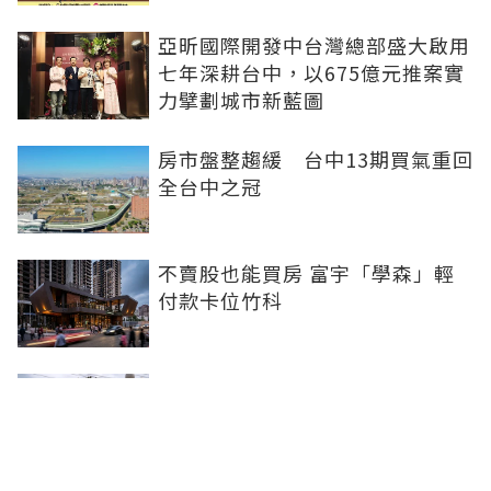
亞昕國際開發中台灣總部盛大啟用
七年深耕台中，以675億元推案實
力擘劃城市新藍圖
房市盤整趨緩 台中13期買氣重回
全台中之冠
不賣股也能買房 富宇「學森」輕
付款卡位竹科
全球頂奢品牌，為何集體押注溫哥
華西區？ 從 Oakridge Park 看溫
哥華西區的資產價值