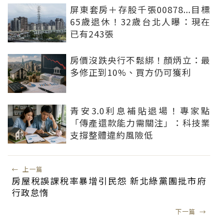
屏東套房＋存股千張00878...目標
65歲退休！32歲台北人曝：現在
已有243張
房價沒跌央行不鬆綁！顏炳立：最
多修正到10%、買方仍可獲利
青安3.0利息補貼退場！專家點
「傳產還款能力需關注」：科技業
支撐整體違約風險低
←
上一篇
房屋稅誤課稅率暴增引民怨 新北綠黨團批市府
行政怠惰
下一篇
→