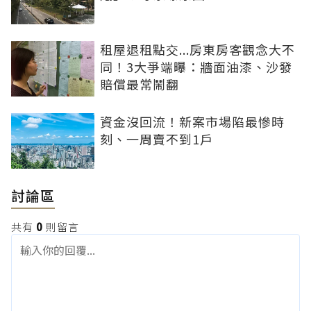
租屋退租點交...房東房客觀念大不
同！3大爭端曝：牆面油漆、沙發
賠償最常鬧翻
資金沒回流！新案市場陷最慘時
刻、一周賣不到1戶
討論區
共有
0
則留言