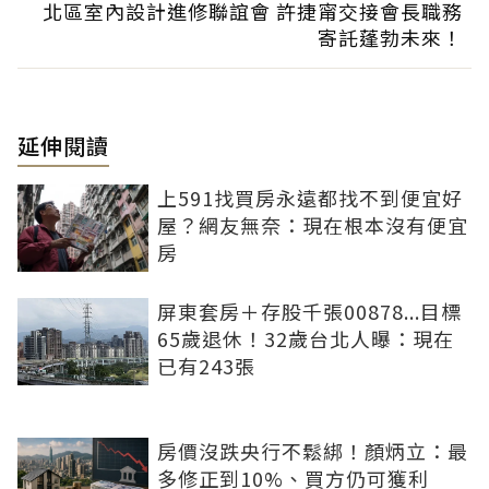
北區室內設計進修聯誼會 許捷甯交接會長職務
寄託蓬勃未來！
延伸閱讀
上591找買房永遠都找不到便宜好
屋？網友無奈：現在根本沒有便宜
房
屏東套房＋存股千張00878...目標
65歲退休！32歲台北人曝：現在
已有243張
房價沒跌央行不鬆綁！顏炳立：最
多修正到10%、買方仍可獲利