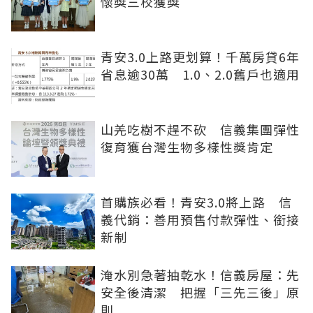
懷獎三校獲獎
青安3.0上路更划算！千萬房貸6年
省息逾30萬 1.0、2.0舊戶也適用
山羌吃樹不趕不砍 信義集團彈性
復育獲台灣生物多樣性獎肯定
首購族必看！青安3.0將上路 信
義代銷：善用預售付款彈性、銜接
新制
淹水別急著抽乾水！信義房屋：先
安全後清潔 把握「三先三後」原
則