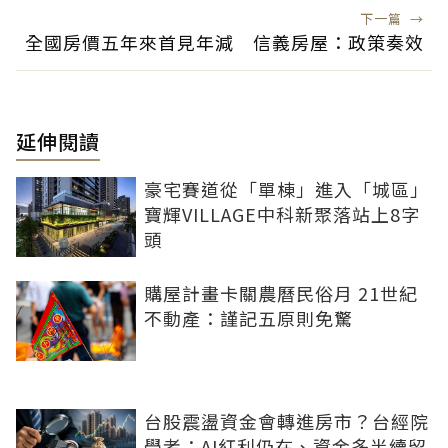
下一篇
→
全國房價五年來首見年減 信義房屋：政策奏效
延伸閱讀
豪宅賽道從「單棟」進入「城區」
寶輝VILLAGE中科新聚落站上8字
頭
購屋計畫卡關農曆民俗月 21世紀
不動產：謹記五原則免驚
台股震盪資金會轉進房市？台經院
學者：AI紅利仍在、資金多半續留