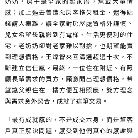
奶奶，房子是全家的起家厝，承載大量情
感；加上過去曾遭惡房客拖欠租金、還得貼
錢請人搬離，讓全家對房屋處置格外謹慎。
兒女希望母親搬到有電梯、生活更便利的住
宅，老奶奶卻對老家難以割捨，也期望能賣
到理想價格。王煒智來回溝通超過十次，不
斷建立信任感。最終，一位住在附近、有照
顧長輩需求的買方，願意開出理想價格，希
望讓父親住在一樓方便互相照應，雙方理念
與需求意外契合，成就了這筆交易。
「最有成就感的，不是成交本身，而是幫客
戶真正解決問題，感受到他們真心的感謝與