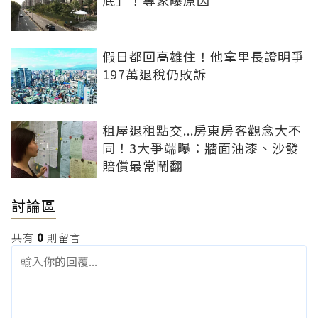
底」！專家曝原因
假日都回高雄住！他拿里長證明爭
197萬退稅仍敗訴
租屋退租點交...房東房客觀念大不
同！3大爭端曝：牆面油漆、沙發
賠償最常鬧翻
討論區
共有
0
則留言