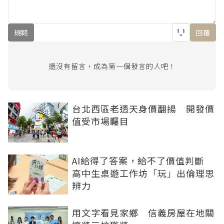
規範
回覆
還沒有留言，成為第一個發言的人吧！
台北西區老透天身價翻揚 開發價
值受市場矚目
AI給得了答案，給不了價值判斷
高中生桌遊工作坊「玩」出倫理思
辨力
用文字看見家鄉 信義房屋在地關