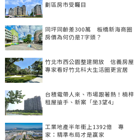
劃區房市受矚目
同坪同齡差300萬 板橋新海商圈
房價為何仍是7字頭？
竹北市西公園整建開放 信義房屋
專家看好竹北科大生活圈更宜居
台積電帶人來、市場跟著熱！楠梓
租屋搶手、新案「坐3望4」
工業地產半年衝上1392億 專
家：精準布局才是贏家