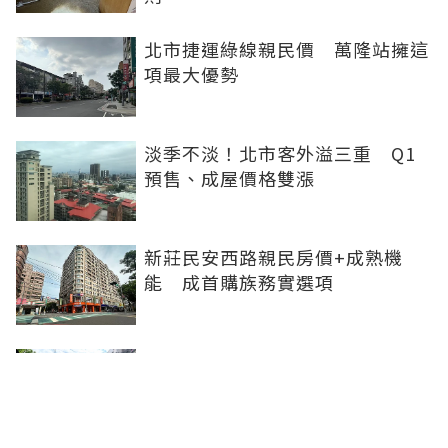
北市捷運綠線親民價 萬隆站擁這
項最大優勢
淡季不淡！北市客外溢三重 Q1
預售、成屋價格雙漲
新莊民安西路親民房價+成熟機
能 成首購族務實選項
橋科磁吸效應發威 建商砸8.93億
卡位、科技新貴搶進楠梓土庫