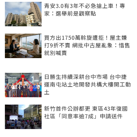
青安3.0有3年不必急搶上車！專
家：選舉前是觀察點
買方出1750萬斡旋遭拒！屋主嫌
打9折不賣 網批中古屋亂象：惜售
就別喊賣
日勝生持續深耕台中市場 台中捷
運南屯站土地開發共構大樓開工動
土
新竹首件公辦都更 東區43年復國
社區「同意率逾7成」申請送件