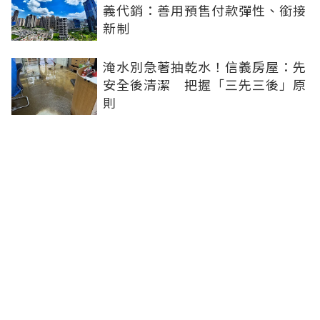
義代銷：善用預售付款彈性、銜接
新制
淹水別急著抽乾水！信義房屋：先
安全後清潔 把握「三先三後」原
則
北市捷運綠線親民價 萬隆站擁這
項最大優勢
淡季不淡！北市客外溢三重 Q1
預售、成屋價格雙漲
新莊民安西路親民房價+成熟機
能 成首購族務實選項