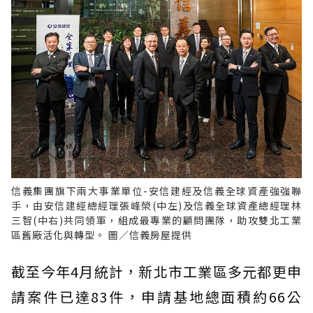
信義集團旗下兩大事業單位-安信建經及信義全球資產強強聯
手，由安信建經總經理張峰榮(中左)及信義全球資產總經理林
三智(中右)共同領軍，組成最專業的顧問團隊，助攻雙北工業
區舊廠活化與轉型。 圖／信義房屋提供
截至今年4月統計，新北市工業區多元都更申
請案件已達83件，申請基地總面積約66公