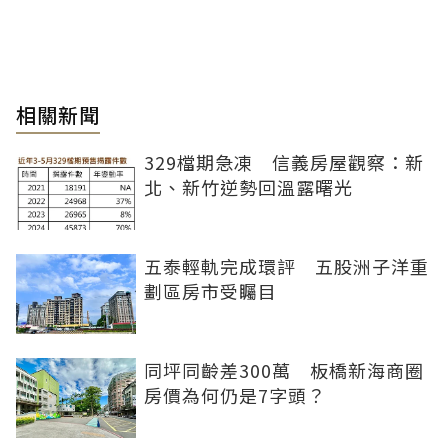
相關新聞
329檔期急凍 信義房屋觀察：新
北、新竹逆勢回溫露曙光
五泰輕軌完成環評 五股洲子洋重
劃區房市受矚目
同坪同齡差300萬 板橋新海商圈
房價為何仍是7字頭？