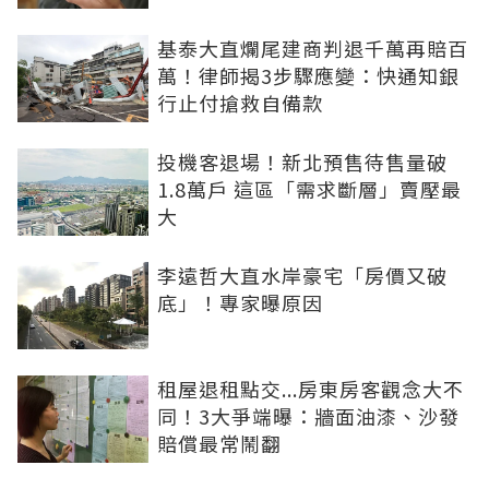
基泰大直爛尾建商判退千萬再賠百
萬！律師揭3步驟應變：快通知銀
行止付搶救自備款
投機客退場！新北預售待售量破
1.8萬戶 這區「需求斷層」賣壓最
大
李遠哲大直水岸豪宅「房價又破
底」！專家曝原因
租屋退租點交...房東房客觀念大不
同！3大爭端曝：牆面油漆、沙發
賠償最常鬧翻