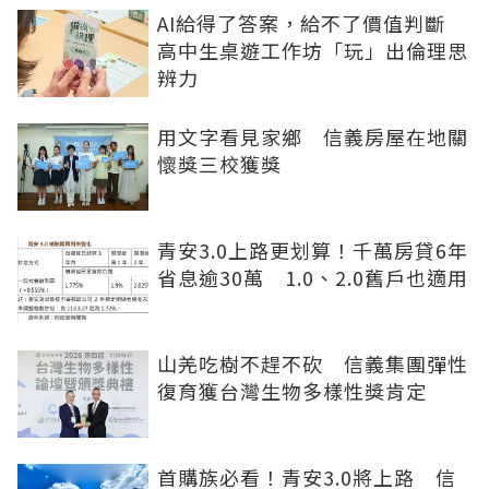
AI給得了答案，給不了價值判斷
高中生桌遊工作坊「玩」出倫理思
辨力
用文字看見家鄉 信義房屋在地關
懷獎三校獲獎
青安3.0上路更划算！千萬房貸6年
省息逾30萬 1.0、2.0舊戶也適用
山羌吃樹不趕不砍 信義集團彈性
復育獲台灣生物多樣性獎肯定
首購族必看！青安3.0將上路 信