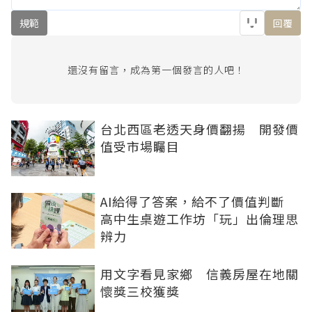
規範
回覆
還沒有留言，成為第一個發言的人吧！
台北西區老透天身價翻揚 開發價
值受市場矚目
AI給得了答案，給不了價值判斷
高中生桌遊工作坊「玩」出倫理思
辨力
用文字看見家鄉 信義房屋在地關
懷獎三校獲獎