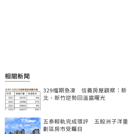
相關新聞
329檔期急凍 信義房屋觀察：新
北、新竹逆勢回溫露曙光
五泰輕軌完成環評 五股洲子洋重
劃區房市受矚目