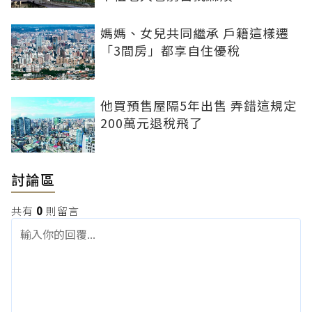
媽媽、女兒共同繼承 戶籍這樣遷
「3間房」都享自住優稅
他買預售屋隔5年出售 弄錯這規定
200萬元退稅飛了
討論區
共有
0
則留言