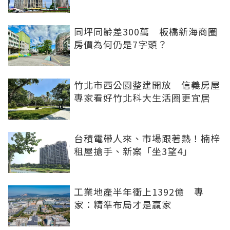
同坪同齡差300萬 板橋新海商圈
房價為何仍是7字頭？
竹北市西公園整建開放 信義房屋
專家看好竹北科大生活圈更宜居
台積電帶人來、市場跟著熱！楠梓
租屋搶手、新案「坐3望4」
工業地產半年衝上1392億 專
家：精準布局才是贏家