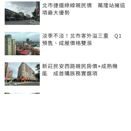
北市捷運綠線親民價 萬隆站擁這
項最大優勢
淡季不淡！北市客外溢三重 Q1
預售、成屋價格雙漲
新莊民安西路親民房價+成熟機
能 成首購族務實選項
橋科磁吸效應發威 建商砸8.93億
卡位、科技新貴搶進楠梓土庫
《住展》百大影響力人物周俊吉