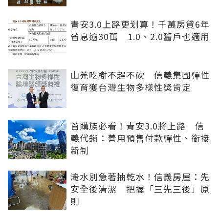
青安3.0上路更划算！千萬房貸6年
省息逾30萬 1.0、2.0舊戶也適用
山羌吃樹不趕不砍 信義集團彈性
復育獲台灣生物多樣性獎肯定
首購族必看！青安3.0將上路 信
義代銷：善用預售付款彈性、銜接
新制
淹水別急著抽乾水！信義房屋：先
安全後清潔 把握「三先三後」原
則