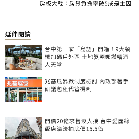
房板大戰：房貸負擔率破5成是主因
延伸閱讀
台中第一家「島語」開箱！9大餐
檯加碼戶外區 土地婆麗娜讚嗜酒
人天堂
兆基風暴掀制度檢討 內政部著手
研議包租代管機制
開價20億求售沒人接 台中愛麗絲
飯店淪法拍底價15.5億