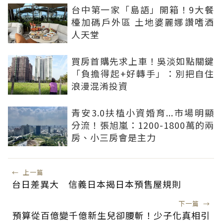
台中第一家「島語」開箱！9大餐
檯加碼戶外區 土地婆麗娜讚嗜酒
人天堂
買房首購先求上車！吳淡如點關鍵
「負擔得起+好轉手」：別把自住
浪漫混淆投資
青安3.0扶植小資婚育...市場明顯
分流！張旭嵐：1200-1800萬的兩
房、小三房會是主力
←
上一篇
台日差異大 信義日本揭日本預售屋規則
下一篇
→
預算從百億變千億新生兒卻腰斬！少子化真相引