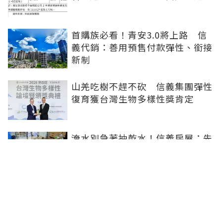
首購族必看！青安3.0將上路 信
義代銷：善用預售付款彈性、銜接
新制
山羌吃樹不趕不砍 信義集團彈性
復育獲台灣生物多樣性獎肯定
淹水別急著抽乾水！信義房屋：先
安全後清潔 把握「三先三後」原
則
北市捷運綠線親民價 萬隆站擁這
項最大優勢