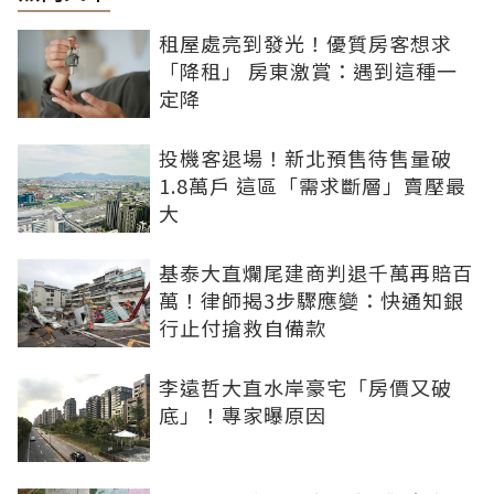
租屋處亮到發光！優質房客想求
「降租」 房東激賞：遇到這種一
定降
投機客退場！新北預售待售量破
1.8萬戶 這區「需求斷層」賣壓最
大
基泰大直爛尾建商判退千萬再賠百
萬！律師揭3步驟應變：快通知銀
行止付搶救自備款
李遠哲大直水岸豪宅「房價又破
底」！專家曝原因