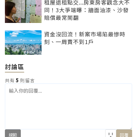
租屋退租點交...房東房客觀念大不
同！3大爭端曝：牆面油漆、沙發
賠償最常鬧翻
資金沒回流！新案市場陷最慘時
刻、一周賣不到1戶
討論區
共有
5
則留言
規範
回覆