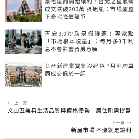
豪宅建商開始讓利！台北之星最新
成交跌破200萬 張旭嵐：市場盤整
下豪宅降價競爭
青安3.0炒房是假議題！專家點
「市場根本沒量」：每月多3千利
息不會影響買房意願
北台新建案買氣沒起色 7月平均單
周成交低於一組
←
上一篇
文山區兼具生活品質與價格優勢 居住剛需撐盤
下一篇
→
新屋市場 不漲就是讓利