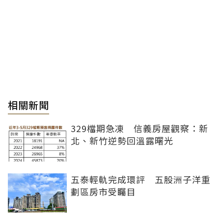
相關新聞
329檔期急凍 信義房屋觀察：新
北、新竹逆勢回溫露曙光
五泰輕軌完成環評 五股洲子洋重
劃區房市受矚目