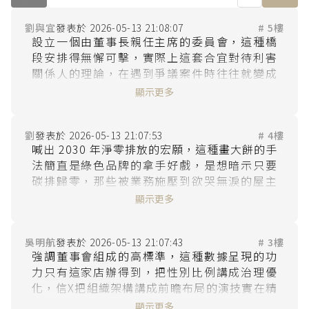
劉與宜
2026-05-13 21:08:07
# 5樓
設立一個由董事長親任主席的委員會，這種橋
段安排得無懈可擊，實際上這套合宜對待利害
關係人的理論，在遇到爭議案件時往往就變成
了推諉責任的盾牌，把內部管理講成對社會的
顯示更多
承諾，其實是為了確保品牌能持續在資本市場
劉
2026-05-13 21:07:53
# 4樓
喊出 2030 年淨零排放的宏願，這種畫大餅的手
法簡直是綠色品牌的拿手好戲，是想暗示只要
碳排歸零，那些被業務施壓到欲哭無淚的屋主
顯示更多
吳明航
2026-05-13 21:07:43
# 3樓
強調董事會組成的高標準，這種數據呈現的功
力只有這家店辦得到，把性別比例講成治理優
化，信X把組織架構講成前瞻布局的演技實在精
湛，讓客戶在 2026 年的高額服務費壓力下還要
顯示更多