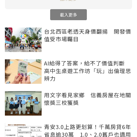
載入更多
台北西區老透天身價翻揚 開發價
值受市場矚目
AI給得了答案，給不了價值判斷
高中生桌遊工作坊「玩」出倫理思
辨力
用文字看見家鄉 信義房屋在地關
懷獎三校獲獎
青安3.0上路更划算！千萬房貸6年
省息逾30萬 1.0、2.0舊戶也適用