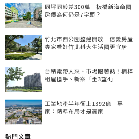
同坪同齡差300萬 板橋新海商圈
房價為何仍是7字頭？
竹北市西公園整建開放 信義房屋
專家看好竹北科大生活圈更宜居
台積電帶人來、市場跟著熱！楠梓
租屋搶手、新案「坐3望4」
工業地產半年衝上1392億 專
家：精準布局才是贏家
熱門文章