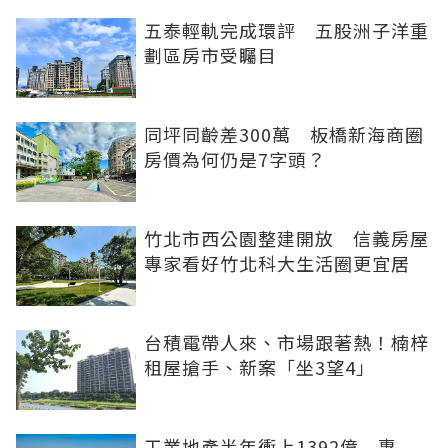
五泰輕軌完成環評 五股洲子洋重
劃區房市受矚目
同坪同齡差300萬 板橋新海商圈
房價為何仍是7字頭？
竹北市西公園整建開放 信義房屋
專家看好竹北科大生活圈更宜居
台積電帶人來、市場跟著熱！楠梓
租屋搶手、新案「坐3望4」
工業地產半年衝上1392億 專