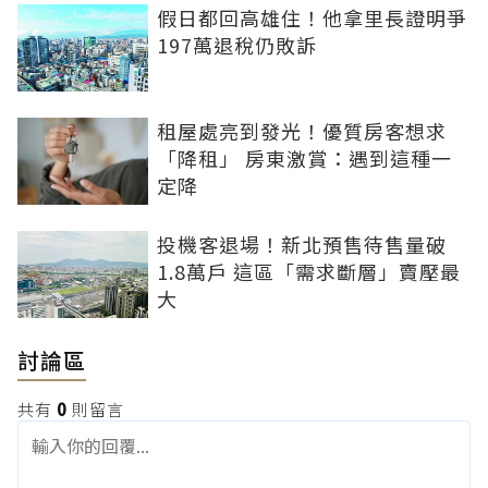
假日都回高雄住！他拿里長證明爭
197萬退稅仍敗訴
租屋處亮到發光！優質房客想求
「降租」 房東激賞：遇到這種一
定降
投機客退場！新北預售待售量破
1.8萬戶 這區「需求斷層」賣壓最
大
討論區
共有
0
則留言