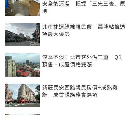
安全後清潔 把握「三先三後」原
則
北市捷運綠線親民價 萬隆站擁這
項最大優勢
淡季不淡！北市客外溢三重 Q1
預售、成屋價格雙漲
新莊民安西路親民房價+成熟機
能 成首購族務實選項
橋科磁吸效應發威 建商砸8.93億
卡位、科技新貴搶進楠梓土庫