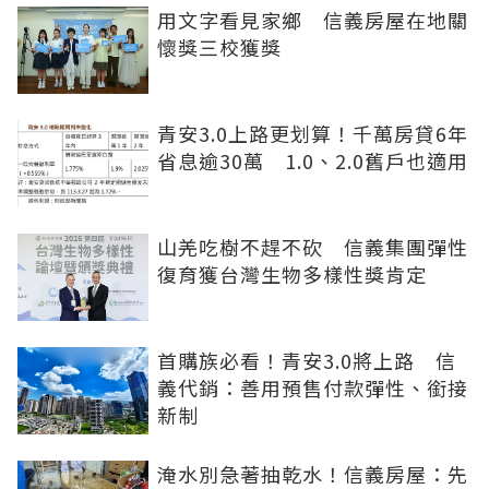
用文字看見家鄉 信義房屋在地關
懷獎三校獲獎
青安3.0上路更划算！千萬房貸6年
省息逾30萬 1.0、2.0舊戶也適用
山羌吃樹不趕不砍 信義集團彈性
復育獲台灣生物多樣性獎肯定
首購族必看！青安3.0將上路 信
義代銷：善用預售付款彈性、銜接
新制
淹水別急著抽乾水！信義房屋：先