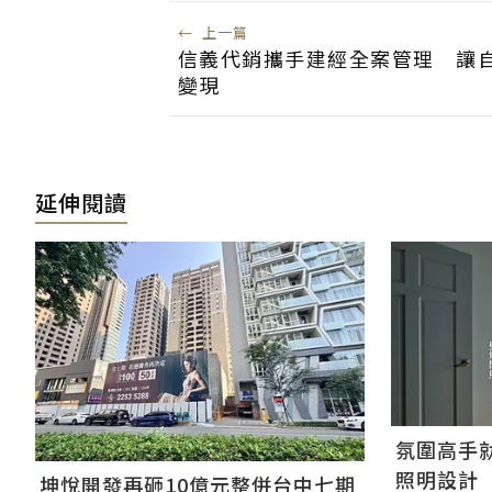
←
上一篇
信義代銷攜手建經全案管理 讓
變現
延伸閱讀
氛圍高手
照明設計
坤悅開發再砸10億元整併台中七期