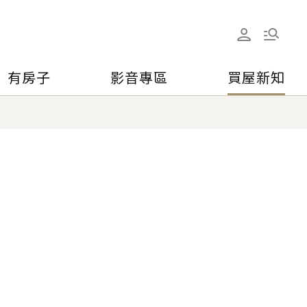
有房子
影音專區
買屋新知