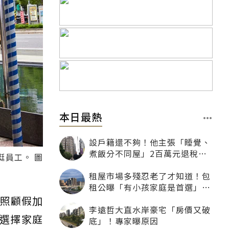
本日最熱
設戶籍還不夠！他主張「睡覺、
煮飯分不同屋」2百萬元退稅照
員工。 圖
樣沒了
租屋市場多殘忍老了才知道！包
租公曝「有小孩家庭是首選」：
寧可不租老人也別自找麻煩
庭照顧假加
李遠哲大直水岸豪宅「房價又破
時選擇家庭
底」！專家曝原因