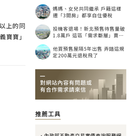
媽媽、女兒共同繼承 戶籍這樣
遷「3間房」都享自住優稅
）以上的同
投機客退場！新北預售待售量破
1.8萬戶 這區「需求斷層」賣壓
信義寶寶」
最大
他買預售屋隔5年出售 弄錯這規
定200萬元退稅飛了
推薦工具
內政部不動產交易實價查詢服務網