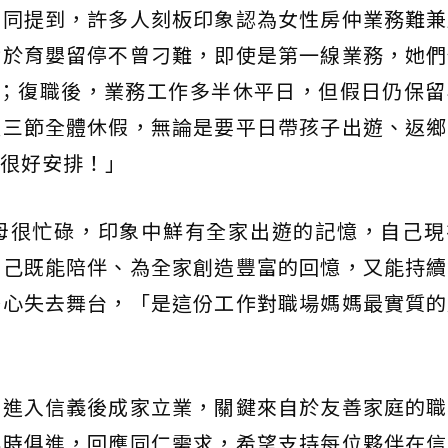
而同提到，許多人刻板印象認為女性房仲業務難兼
對於育嬰留停不曾刁難，即使是第一線業務，她們
子；復職後，業務工作多半休平日，但假日仍保留
定三節全體休假，無論是要平日帶孩子出遊、返鄉
很好安排！」
母很忙碌，印象中鮮有全家出遊的記憶，自己現
自己既能陪伴、為全家創造豐富的回憶，又能持續
擔心失去舞台，「是這份工作對職場媽媽最實質的
在進入信義後成家立業，關鍵來自於友善家庭的職
與時俱進，回應同仁需求，希望支持每位夥伴在信