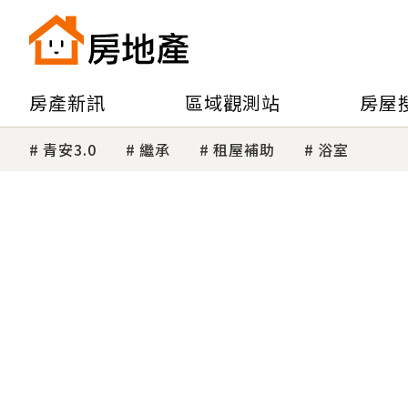
房產新訊
區域觀測站
房屋
青安3.0
繼承
租屋補助
浴室