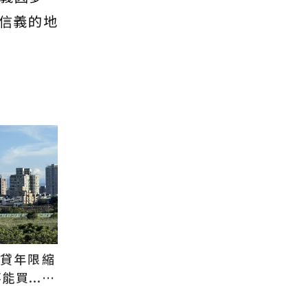
信義的地
還貸年限縮
買...條
貸