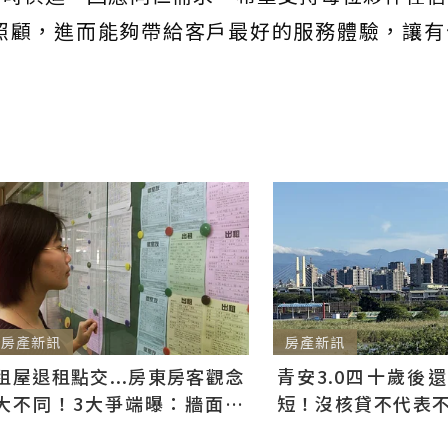
照顧，進而能夠帶給客戶最好的服務體驗，讓有
房產新訊
房產新訊
租屋退租點交...房東房客觀念
青安3.0四十歲後
大不同！3大爭端曝：牆面油
短！沒核貸不代表不能
漆、沙發賠償最常鬧翻
件好仍可爭取一般房