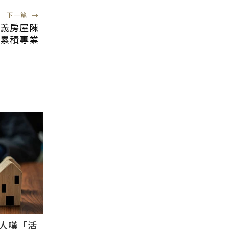
下一篇
→
信義房屋陳
累積專業
人嘆「活