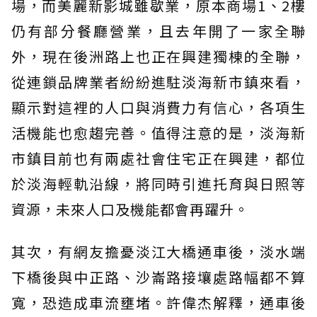
場，而美麗新影城雖歇業，原本商場1、2樓
仍有部分餐廳營業，且去年開了一家全聯
外，現在後洲路上也正在興建獨棟的全聯，
從連鎖品牌業者紛紛進駐淡海新市鎮來看，
顯示對這裡的人口與消費力有信心，各項生
活機能也愈趨完善。值得注意的是，淡海新
市鎮目前也有兩處社會住宅正在興建，都位
於淡海輕軌沿線，將同時引進托育與日照等
資源，未來人口及機能都會再躍升。
其次，有網友擔憂淡江大橋通車後，淡水端
下橋後與中正路、沙崙路接壤處路幅都不算
寬，恐造成車流壅堵。許偉杰解釋，通車後