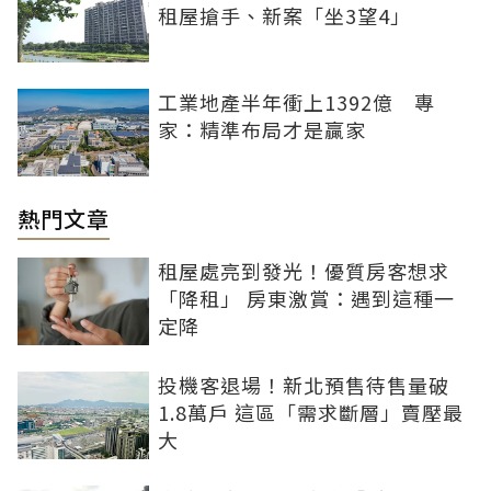
租屋搶手、新案「坐3望4」
工業地產半年衝上1392億 專
家：精準布局才是贏家
熱門文章
租屋處亮到發光！優質房客想求
「降租」 房東激賞：遇到這種一
定降
投機客退場！新北預售待售量破
1.8萬戶 這區「需求斷層」賣壓最
大