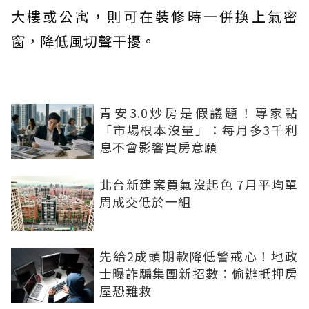
大樓或公寓，則可在裝修時一併換上氣密
窗，降低風切聲干擾。
青安3.0炒房是假議題！專家點
「市場根本沒量」：每月多3千利
息不會影響買房意願
北台新建案買氣沒起色 7月平均單
周成交低於一組
先給2成頭期款降低警戒心！地政
士曝詐騙集團新招數：偷辦抵押房
屋恐難救