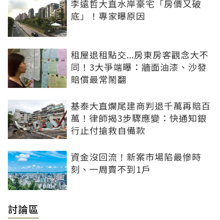
李遠哲大直水岸豪宅「房價又破
底」！專家曝原因
租屋退租點交...房東房客觀念大不
同！3大爭端曝：牆面油漆、沙發
賠償最常鬧翻
基泰大直爛尾建商判退千萬再賠百
萬！律師揭3步驟應變：快通知銀
行止付搶救自備款
資金沒回流！新案市場陷最慘時
刻、一周賣不到1戶
討論區