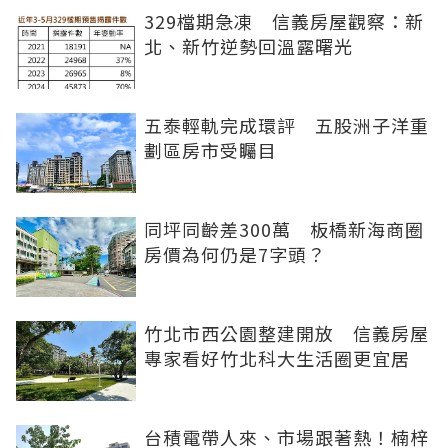
329檔期急凍 信義房屋觀察：新
北、新竹逆勢回溫露曙光
五泰輕軌完成環評 五股洲子洋重
劃區房市受矚目
同坪同齡差300萬 板橋新海商圈
房價為何仍是7字頭？
竹北市西公園整建開放 信義房屋
專家看好竹北科大生活圈更宜居
台積電帶人來、市場跟著熱！楠梓