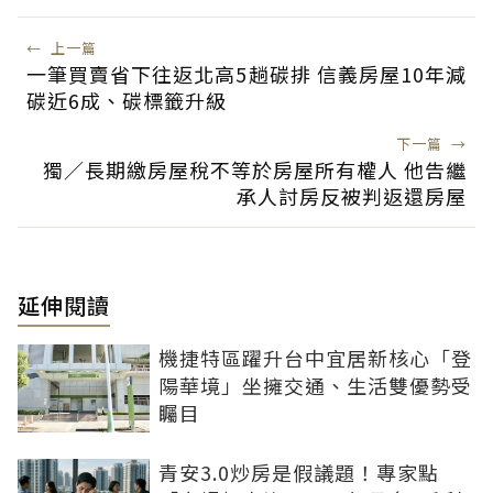
←
上一篇
一筆買賣省下往返北高5趟碳排 信義房屋10年減
碳近6成、碳標籤升級
下一篇
→
獨／長期繳房屋稅不等於房屋所有權人 他告繼
承人討房反被判返還房屋
延伸閱讀
機捷特區躍升台中宜居新核心「登
陽華境」坐擁交通、生活雙優勢受
矚目
青安3.0炒房是假議題！專家點