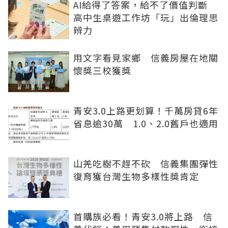
AI給得了答案，給不了價值判斷
高中生桌遊工作坊「玩」出倫理思
辨力
用文字看見家鄉 信義房屋在地關
懷獎三校獲獎
青安3.0上路更划算！千萬房貸6年
省息逾30萬 1.0、2.0舊戶也適用
山羌吃樹不趕不砍 信義集團彈性
復育獲台灣生物多樣性獎肯定
首購族必看！青安3.0將上路 信