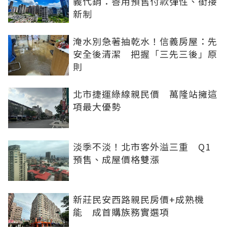
義代銷：善用預售付款彈性、銜接
新制
淹水別急著抽乾水！信義房屋：先
安全後清潔 把握「三先三後」原
則
北市捷運綠線親民價 萬隆站擁這
項最大優勢
淡季不淡！北市客外溢三重 Q1
預售、成屋價格雙漲
新莊民安西路親民房價+成熟機
能 成首購族務實選項