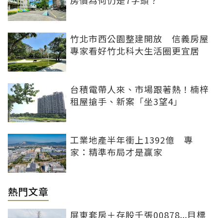
竹北市西公園整建開放 信義房屋
專家看好竹北科大生活圈更宜居
台積電帶人來、市場跟著熱！楠梓
租屋搶手、新案「坐3望4」
工業地產半年衝上1392億 專
家：精準布局才是贏家
熱門文章
屏東套房＋存股千張00878...目標