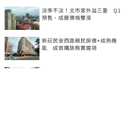
淡季不淡！北市客外溢三重 Q1
預售、成屋價格雙漲
新莊民安西路親民房價+成熟機
能 成首購族務實選項
橋科磁吸效應發威 建商砸8.93億
卡位、科技新貴搶進楠梓土庫
《住展》百大影響力人物周俊吉
——房市最熱時，他偏做最麻煩的
事