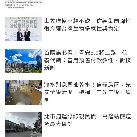
山羌吃樹不趕不砍 信義集團彈性
復育獲台灣生物多樣性獎肯定
首購族必看！青安3.0將上路 信
義代銷：善用預售付款彈性、銜接
新制
淹水別急著抽乾水！信義房屋：先
安全後清潔 把握「三先三後」原
則
北市捷運綠線親民價 萬隆站擁這
項最大優勢