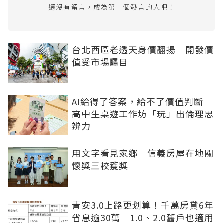
還沒有留言，成為第一個發言的人吧！
台北西區老透天身價翻揚 開發價
值受市場矚目
AI給得了答案，給不了價值判斷
高中生桌遊工作坊「玩」出倫理思
辨力
用文字看見家鄉 信義房屋在地關
懷獎三校獲獎
青安3.0上路更划算！千萬房貸6年
省息逾30萬 1.0、2.0舊戶也適用