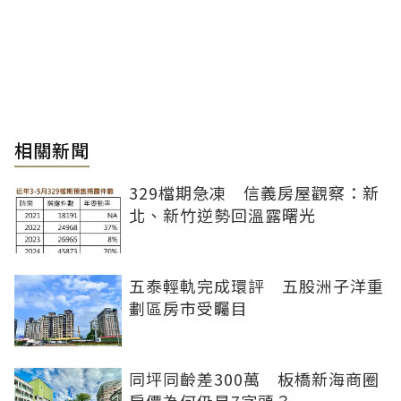
相關新聞
329檔期急凍 信義房屋觀察：新
北、新竹逆勢回溫露曙光
五泰輕軌完成環評 五股洲子洋重
劃區房市受矚目
同坪同齡差300萬 板橋新海商圈
房價為何仍是7字頭？