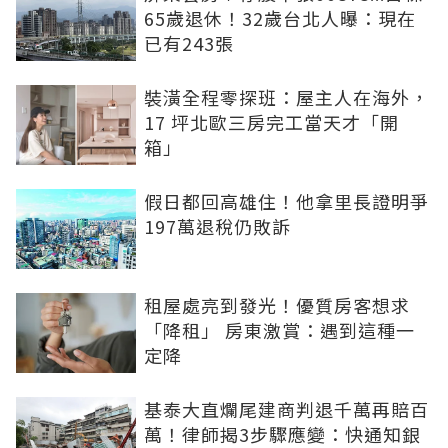
65歲退休！32歲台北人曝：現在
已有243張
裝潢全程零探班：屋主人在海外，
17 坪北歐三房完工當天才「開
箱」
假日都回高雄住！他拿里長證明爭
197萬退稅仍敗訴
租屋處亮到發光！優質房客想求
「降租」 房東激賞：遇到這種一
定降
基泰大直爛尾建商判退千萬再賠百
萬！律師揭3步驟應變：快通知銀