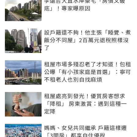
李遠哲大直水岸豪宅「房價又破
底」！專家曝原因
設戶籍還不夠！他主張「睡覺、煮
飯分不同屋」2百萬元退稅照樣沒
了
租屋市場多殘忍老了才知道！包租
公曝「有小孩家庭是首選」：寧可
不租老人也別自找麻煩
租屋處亮到發光！優質房客想求
「降租」 房東激賞：遇到這種一
定降
媽媽、女兒共同繼承 戶籍這樣遷
「3間房」都享自住優稅