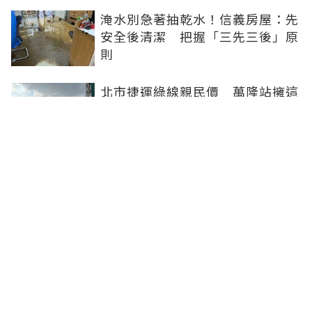
淹水別急著抽乾水！信義房屋：先
安全後清潔 把握「三先三後」原
則
北市捷運綠線親民價 萬隆站擁這
項最大優勢
淡季不淡！北市客外溢三重 Q1
預售、成屋價格雙漲
新莊民安西路親民房價+成熟機
能 成首購族務實選項
橋科磁吸效應發威 建商砸8.93億