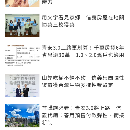
辨力
用文字看見家鄉 信義房屋在地關
懷獎三校獲獎
青安3.0上路更划算！千萬房貸6年
省息逾30萬 1.0、2.0舊戶也適用
山羌吃樹不趕不砍 信義集團彈性
復育獲台灣生物多樣性獎肯定
首購族必看！青安3.0將上路 信
義代銷：善用預售付款彈性、銜接
新制