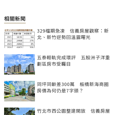
相關新聞
329檔期急凍 信義房屋觀察：新
北、新竹逆勢回溫露曙光
五泰輕軌完成環評 五股洲子洋重
劃區房市受矚目
同坪同齡差300萬 板橋新海商圈
房價為何仍是7字頭？
竹北市西公園整建開放 信義房屋