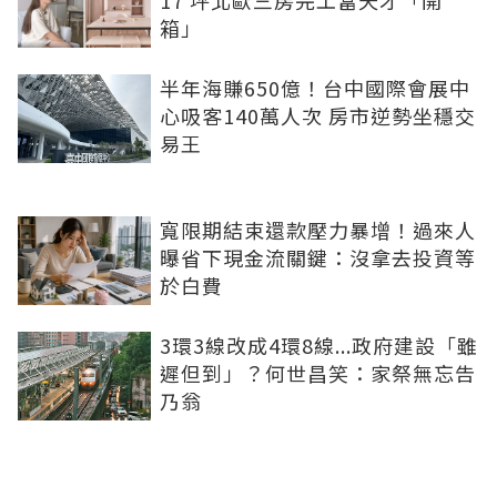
17 坪北歐三房完工當天才「開
箱」
半年海賺650億！台中國際會展中
心吸客140萬人次 房市逆勢坐穩交
易王
寬限期結束還款壓力暴增！過來人
曝省下現金流關鍵：沒拿去投資等
於白費
3環3線改成4環8線...政府建設「雖
遲但到」？何世昌笑：家祭無忘告
乃翁