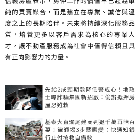
信義房屋表示，房仲工作的價值早已超越單
純的買賣媒合，而是建立在專業、誠信與溫
度之上的長期陪伴。未來將持續深化服務品
質，培養更多以客戶需求為核心的專業人
才，讓不動產服務成為社會中值得信賴且具
有正向影響力的力量。
先給2成頭期款降低警戒心！地政
士曝詐騙集團新招數：偷辦抵押房
屋恐難救
基泰大直爛尾建商判退千萬再賠百
萬！律師揭3步驟應變：快通知銀
行止付搶救自備款