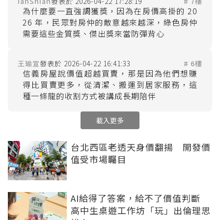
IanShian
2026-04-22 17:28:19
# 7樓
為什麼要一直強調獲獎，因為在房價高掛的 20
26 年，民眾對房仲的敵意越來越深，綠色房仲
王瑜宣
2026-04-22 16:41:33
# 6樓
信義房屋說價值超越買賣，那是因為他們想賺
得比買賣更多，從清潔、搬運到居家服務，這
載入更多
台北西區老透天身價翻揚 開發價
值受市場矚目
AI給得了答案，給不了價值判斷
高中生桌遊工作坊「玩」出倫理思