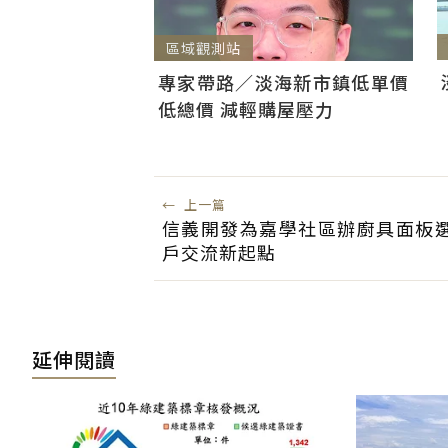
區域觀測站
專家帶路／淡海新市鎮低單價
低總價 減輕購屋壓力
←
上一篇
信義開發為嘉學社區辦廚具面板
戶交流新起點
延伸閱讀