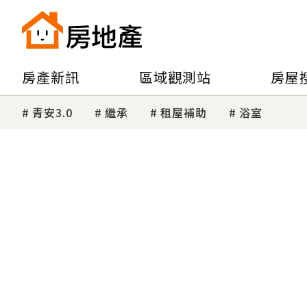
房產新訊
區域觀測站
房屋
青安3.0
繼承
租屋補助
浴室