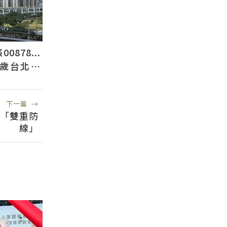
878...
2歲台北人
下一篇
→
畫「雙重防
線」