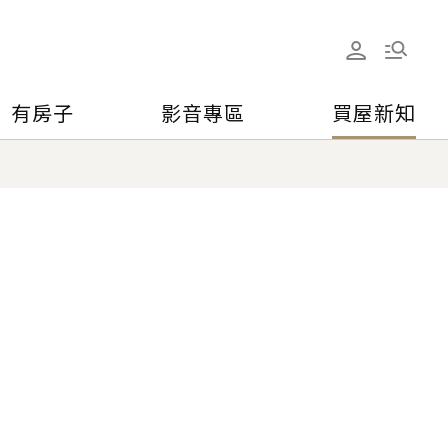
有房子
影音專區
買屋新知