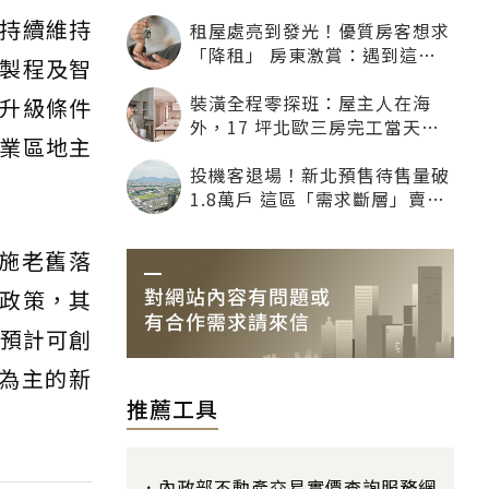
持續維持
租屋處亮到發光！優質房客想求
「降租」 房東激賞：遇到這種
段製程及智
一定降
裝潢全程零探班：屋主人在海
升級條件
外，17 坪北歐三房完工當天才
業區地主
「開箱」
投機客退場！新北預售待售量破
1.8萬戶 這區「需求斷層」賣壓
最大
施老舊落
政策，其
，預計可創
區為主的新
推薦工具
內政部不動產交易實價查詢服務網