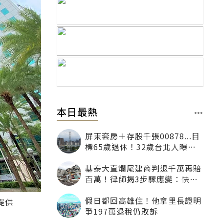
本日最熱
屏東套房＋存股千張00878...目
標65歲退休！32歲台北人曝：
現在已有243張
基泰大直爛尾建商判退千萬再賠
百萬！律師揭3步驟應變：快通
知銀行止付搶救自備款
假日都回高雄住！他拿里長證明
提供
爭197萬退稅仍敗訴