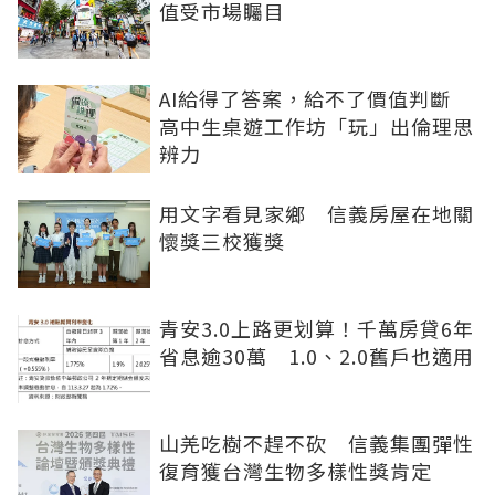
值受市場矚目
AI給得了答案，給不了價值判斷
高中生桌遊工作坊「玩」出倫理思
辨力
用文字看見家鄉 信義房屋在地關
懷獎三校獲獎
青安3.0上路更划算！千萬房貸6年
省息逾30萬 1.0、2.0舊戶也適用
山羌吃樹不趕不砍 信義集團彈性
復育獲台灣生物多樣性獎肯定