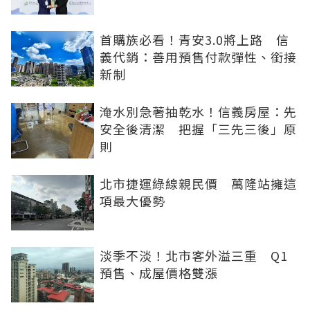
首購族必看！青安3.0將上路 信
義代銷：善用預售付款彈性、銜接
新制
淹水別急著抽乾水！信義房屋：先
安全後清潔 把握「三先三後」原
則
北市捷運綠線親民價 萬隆站擁這
項最大優勢
淡季不淡！北市客外溢三重 Q1
預售、成屋價格雙漲