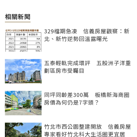
相關新聞
329檔期急凍 信義房屋觀察：新
北、新竹逆勢回溫露曙光
五泰輕軌完成環評 五股洲子洋重
劃區房市受矚目
同坪同齡差300萬 板橋新海商圈
房價為何仍是7字頭？
竹北市西公園整建開放 信義房屋
專家看好竹北科大生活圈更宜居