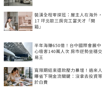
裝潢全程零探班：屋主人在海外，
17 坪北歐三房完工當天才「開
箱」
半年海賺650億！台中國際會展中
心吸客140萬人次 房市逆勢坐穩交
易王
寬限期結束還款壓力暴增！過來人
曝省下現金流關鍵：沒拿去投資等
於白費