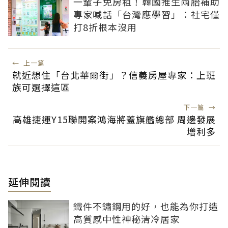
一輩子免房租！韓國推生兩胎補助
專家喊話「台灣應學習」：社宅僅
打8折根本沒用
←
上一篇
就近想住「台北華爾街」？信義房屋專家：上班
族可選擇這區
下一篇
→
高雄捷運Y15聯開案鴻海將蓋旗艦總部 周邊發展
增利多
延伸閱讀
鐵件不鏽鋼用的好，也能為你打造
高質感中性神秘清冷居家