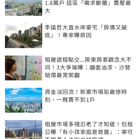
1.8萬戶 這區「需求斷層」賣壓最
大
李遠哲大直水岸豪宅「房價又破
底」！專家曝原因
租屋退租點交...房東房客觀念大不
同！3大爭端曝：牆面油漆、沙發
賠償最常鬧翻
資金沒回流！新案市場陷最慘時
刻、一周賣不到1戶
租屋市場多殘忍老了才知道！包租
公曝「有小孩家庭是首選」：寧可