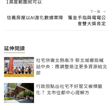
1濕度範圍就可以
下一篇
→
信義房屋以AI渡化數據業障 獲金手指與電電公
會雙大獎肯定
延伸閱讀
社宅供需北熱南冷 新北城鄉局喊
話中央：應調整挹注更多資源給北
部
行政院點出社宅不好管又被標籤
化？ 北市住都中心提解方