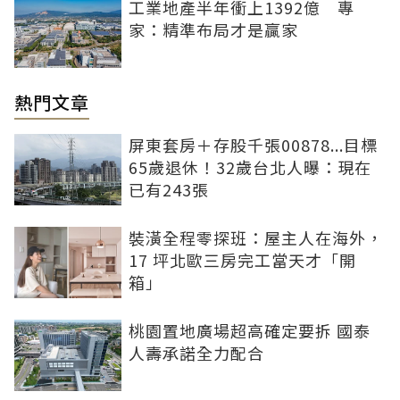
工業地產半年衝上1392億 專
家：精準布局才是贏家
熱門文章
屏東套房＋存股千張00878...目標
65歲退休！32歲台北人曝：現在
已有243張
裝潢全程零探班：屋主人在海外，
17 坪北歐三房完工當天才「開
箱」
桃園置地廣場超高確定要拆 國泰
人壽承諾全力配合