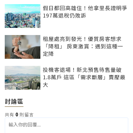
假日都回高雄住！他拿里長證明爭
197萬退稅仍敗訴
租屋處亮到發光！優質房客想求
「降租」 房東激賞：遇到這種一
定降
投機客退場！新北預售待售量破
1.8萬戶 這區「需求斷層」賣壓最
大
討論區
共有
0
則留言