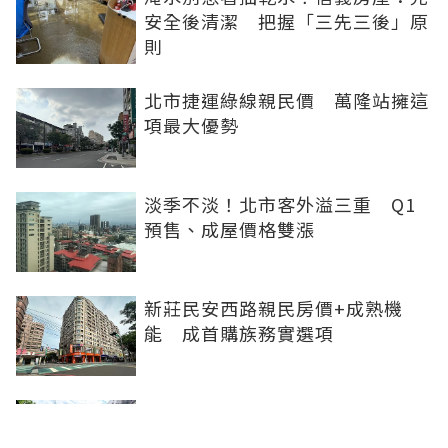
安全後清潔 把握「三先三後」原
則
北市捷運綠線親民價 萬隆站擁這
項最大優勢
淡季不淡！北市客外溢三重 Q1
預售、成屋價格雙漲
新莊民安西路親民房價+成熟機
能 成首購族務實選項
橋科磁吸效應發威 建商砸8.93億
卡位、科技新貴搶進楠梓土庫