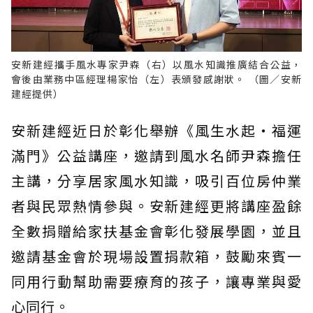
安新建經攜手風水專家尹森（右）以風水知識推廣結合公益，
會後由業務中區經理楊家怡（左）表頒發感謝狀。 （圖／安新
建經提供）
安新建經近日於彰化舉辦《風生水起‧福運
滿門》公益講座，邀請到風水名師尹森擔任
主講，分享居家風水知識，吸引百位房仲業
者與民眾熱情參與。安新建經更將講座盈餘
全數捐贈給家扶基金會彰化發展學園，並且
邀請基金會於現場設置捐款箱，鼓勵來賓一
同用行動幫助需要療育的孩子，讓專業與愛
心同行。