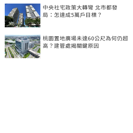
中央社宅政策大轉彎 北市都發
局：怎達成5萬戶目標？
桃園置地廣場未達60公尺為何仍超
高？建管處揭關鍵原因