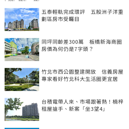
五泰輕軌完成環評 五股洲子洋重
劃區房市受矚目
同坪同齡差300萬 板橋新海商圈
房價為何仍是7字頭？
竹北市西公園整建開放 信義房屋
專家看好竹北科大生活圈更宜居
台積電帶人來、市場跟著熱！楠梓
租屋搶手、新案「坐3望4」