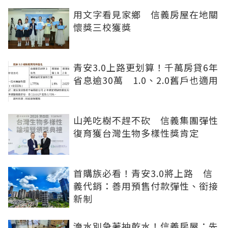
用文字看見家鄉 信義房屋在地關
懷獎三校獲獎
青安3.0上路更划算！千萬房貸6年
省息逾30萬 1.0、2.0舊戶也適用
山羌吃樹不趕不砍 信義集團彈性
復育獲台灣生物多樣性獎肯定
首購族必看！青安3.0將上路 信
義代銷：善用預售付款彈性、銜接
新制
淹水別急著抽乾水！信義房屋：先