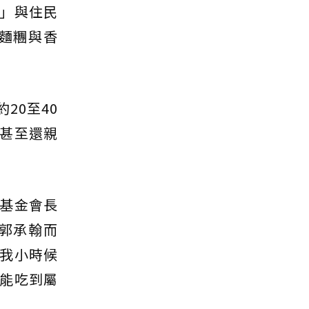
」與住民
麵糰與香
20至40
甚至還親
基金會長
郭承翰而
我小時候
能吃到屬