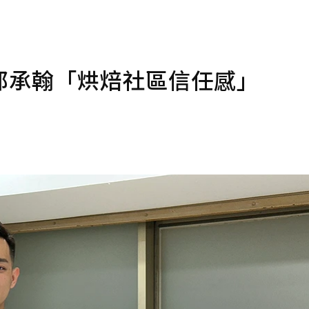
郭承翰「烘焙社區信任感」