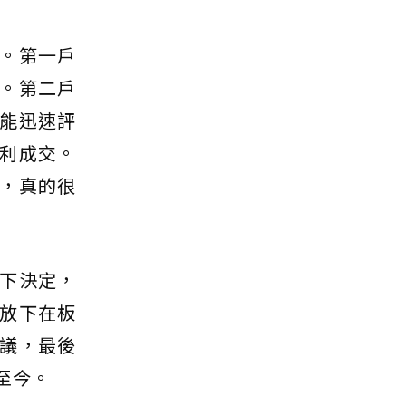
。第一戶
。第二戶
能迅速評
利成交。
，真的很
下決定，
放下在板
議，最後
至今。