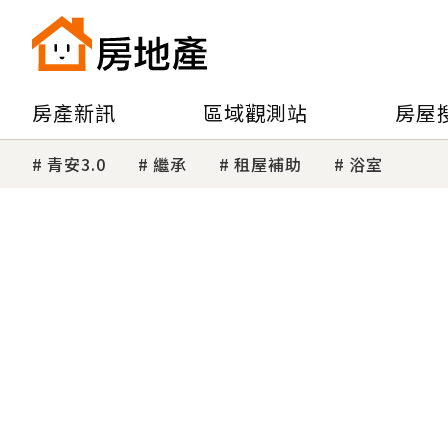
房產新訊
區域觀測站
房屋
青安3.0
繼承
租屋補助
浴室