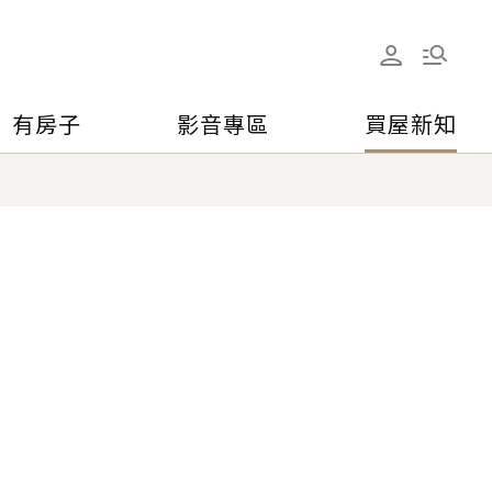
有房子
影音專區
買屋新知