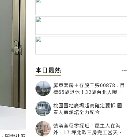
本日最熱
屏東套房＋存股千張00878...目
標65歲退休！32歲台北人曝：
現在已有243張
桃園置地廣場超高確定要拆 國
泰人壽承諾全力配合
裝潢全程零探班：屋主人在海
外，17 坪北歐三房完工當天才
下，開辦社區