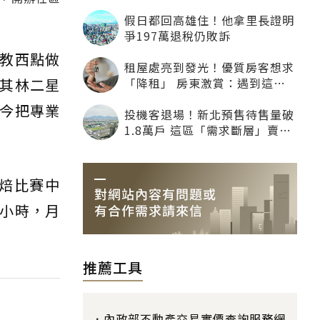
「開箱」
假日都回高雄住！他拿里長證明
爭197萬退稅仍敗訴
教西點做
租屋處亮到發光！優質房客想求
「降租」 房東激賞：遇到這種
其林二星
一定降
今把專業
投機客退場！新北預售待售量破
1.8萬戶 這區「需求斷層」賣壓
最大
烘焙比賽中
小時，月
推薦工具
內政部不動產交易實價查詢服務網