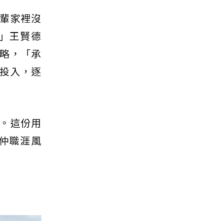
輩家裡沒
」王賢德
略，「承
投入，逐
。這份用
仲職涯風