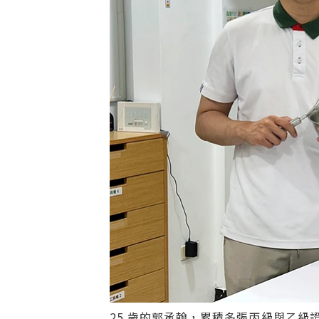
25 歲的郭承翰，累積多張丙級與乙