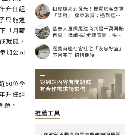
年升任組
租屋處亮到發光！優質房客想求
「降租」 房東激賞：遇到這種
子只能這
一定降
基泰大直爛尾建商判退千萬再賠
下「月薪
百萬！律師揭3步驟應變：快通
的成就感，
知銀行止付搶救自備款
嘉義首座社會社宅「友忠好室」
參加公司
下月完工 招租期曝
近50位學
年升任組
問題。
推薦工具
內政部不動產交易實價查詢服務網