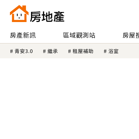
房產新訊
區域觀測站
房屋
青安3.0
繼承
租屋補助
浴室