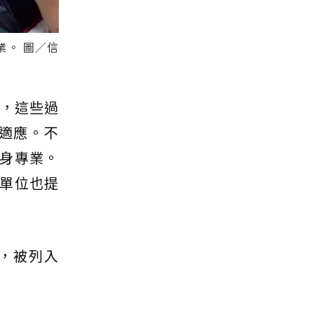
。 圖／信
象，這些過
適應。不
身專業。
單位也提
，被列入