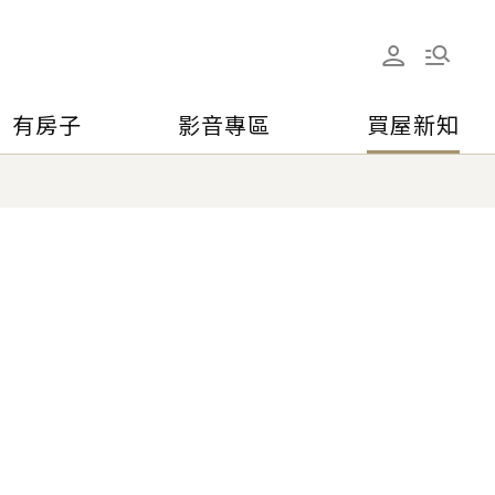
有房子
影音專區
買屋新知