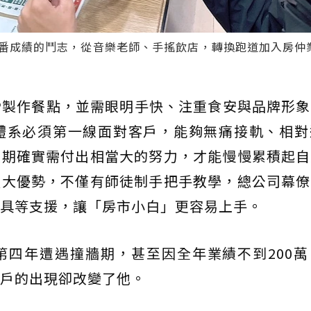
番成績的鬥志，從音樂老師、手搖飲店，轉換跑道加入房仲業
P製作餐點，並需眼明手快、注重食安與品牌形
體系必須第一線面對客戶，能夠無痛接軌、相對
人期確實需付出相當大的努力，才能慢慢累積起自
強大優勢，不僅有師徒制手把手教學，總公司幕僚
具等支援，讓「房市小白」更容易上手。
第四年遭遇撞牆期，甚至因全年業績不到200萬
戶的出現卻改變了他。