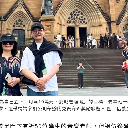
為自己立下「月薪10萬元、挑戰管理職」的目標。去年他一
夢，還帶媽媽參加公司舉辦的免費海外獎勵旅遊。 圖／信義
曾是門下有近50位學生的音樂老師，但退伍後學