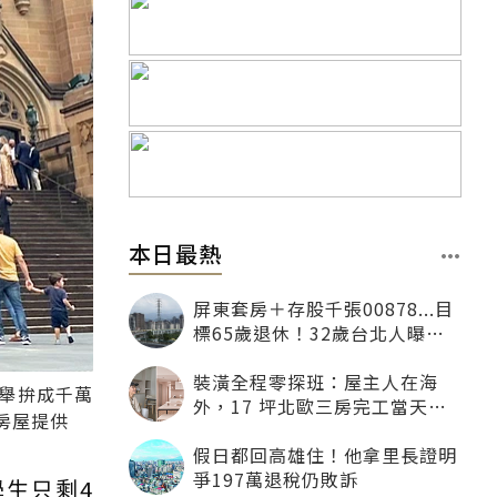
本日最熱
屏東套房＋存股千張00878...目
標65歲退休！32歲台北人曝：
現在已有243張
裝潢全程零探班：屋主人在海
舉拚成千萬
外，17 坪北歐三房完工當天才
房屋提供
「開箱」
假日都回高雄住！他拿里長證明
爭197萬退稅仍敗訴
生只剩4