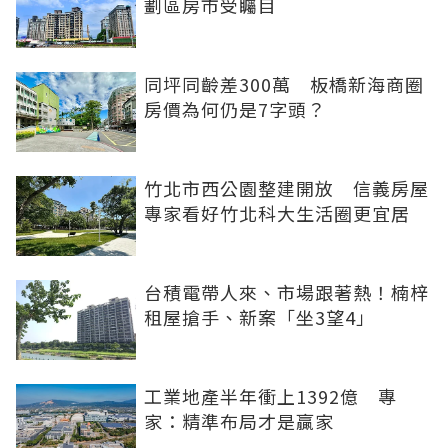
劃區房市受矚目
同坪同齡差300萬 板橋新海商圈
房價為何仍是7字頭？
竹北市西公園整建開放 信義房屋
專家看好竹北科大生活圈更宜居
台積電帶人來、市場跟著熱！楠梓
租屋搶手、新案「坐3望4」
工業地產半年衝上1392億 專
家：精準布局才是贏家