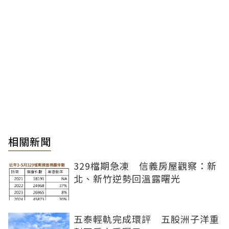
相關新聞
329檔期急凍 信義房屋觀察：新
北、新竹逆勢回溫露曙光
五泰輕軌完成環評 五股洲子洋重