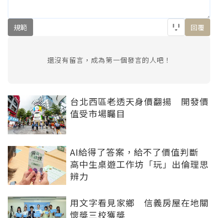
規範
回覆
還沒有留言，成為第一個發言的人吧！
台北西區老透天身價翻揚 開發價
值受市場矚目
AI給得了答案，給不了價值判斷
高中生桌遊工作坊「玩」出倫理思
辨力
用文字看見家鄉 信義房屋在地關
懷獎三校獲獎