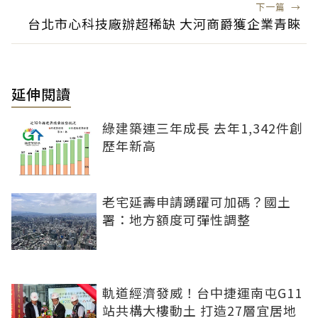
下一篇
→
台北市心科技廠辦超稀缺 大河商爵獲企業青睞
延伸閱讀
綠建築連三年成長 去年1,342件創
歷年新高
老宅延壽申請踴躍可加碼？國土
署：地方額度可彈性調整
軌道經濟發威！台中捷運南屯G11
站共構大樓動土 打造27層宜居地