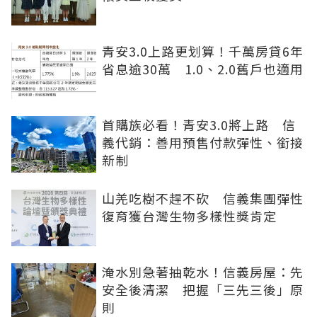
青安3.0上路更划算！千萬房貸6年
省息逾30萬 1.0、2.0舊戶也適用
首購族必看！青安3.0將上路 信
義代銷：善用預售付款彈性、銜接
新制
山羌吃樹不趕不砍 信義集團彈性
復育獲台灣生物多樣性獎肯定
淹水別急著抽乾水！信義房屋：先
安全後清潔 把握「三先三後」原
則