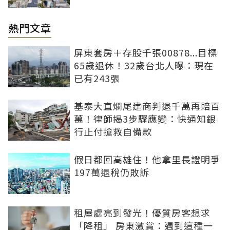
熱門文章
屏東套房＋存股千張00878...目標
65歲退休！32歲台北人曝：現在
已有243張
基泰大直爛尾建商判退千萬再賠百
萬！律師揭3步驟應變：快通知銀
行止付搶救自備款
假日都回高雄住！他拿里長證明爭
197萬退稅仍敗訴
租屋處亮到發光！優質房客想求
「降租」 房東激賞：遇到這種一