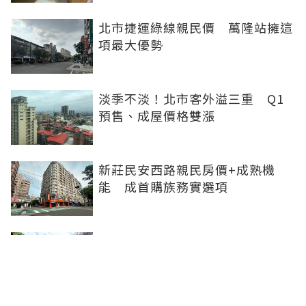
北市捷運綠線親民價 萬隆站擁這
項最大優勢
淡季不淡！北市客外溢三重 Q1
預售、成屋價格雙漲
新莊民安西路親民房價+成熟機
能 成首購族務實選項
橋科磁吸效應發威 建商砸8.93億
卡位、科技新貴搶進楠梓土庫