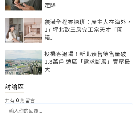
定降
裝潢全程零探班：屋主人在海外，
17 坪北歐三房完工當天才「開
箱」
投機客退場！新北預售待售量破
1.8萬戶 這區「需求斷層」賣壓最
大
討論區
共有
0
則留言