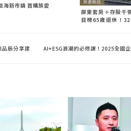
房產新訊
淡海新市鎮 首購族愛
屏東套房＋存股千張00
目標65歲退休！3
曝：現在已有243張
劉品辰分享建
AI+ESG浪潮的必修課！2025全國