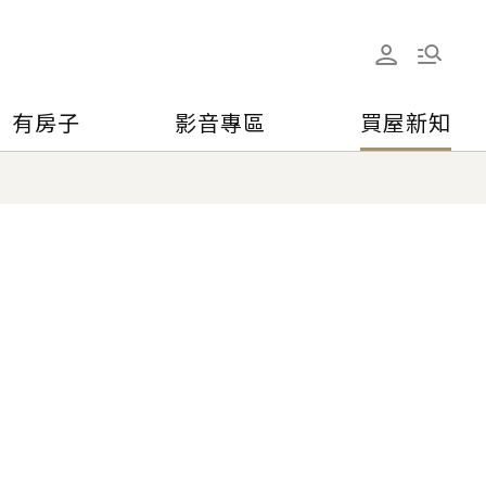
有房子
影音專區
買屋新知