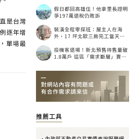
一定降
假日都回高雄住！他拿里長證明
爭197萬退稅仍敗訴
直是台灣
裝潢全程零探班：屋主人在海
例逐年增
外，17 坪北歐三房完工當天才
滿，單場最
「開箱」
投機客退場！新北預售待售量破
1.8萬戶 這區「需求斷層」賣壓
最大
推薦工具
內政部不動產交易實價查詢服務網