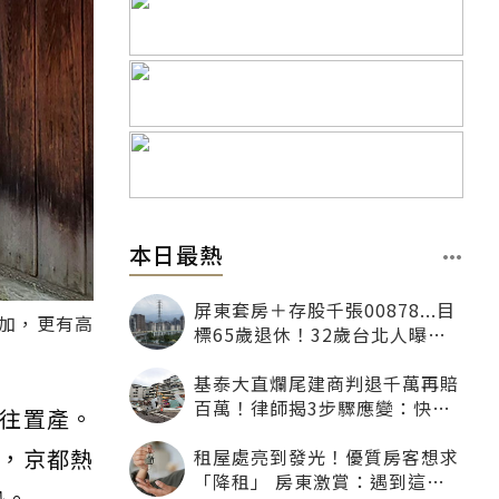
本日最熱
屏東套房＋存股千張00878...目
加，更有高
標65歲退休！32歲台北人曝：
現在已有243張
基泰大直爛尾建商判退千萬再賠
百萬！律師揭3步驟應變：快通
往置產。
知銀行止付搶救自備款
，京都熱
租屋處亮到發光！優質房客想求
「降租」 房東激賞：遇到這種
勢。