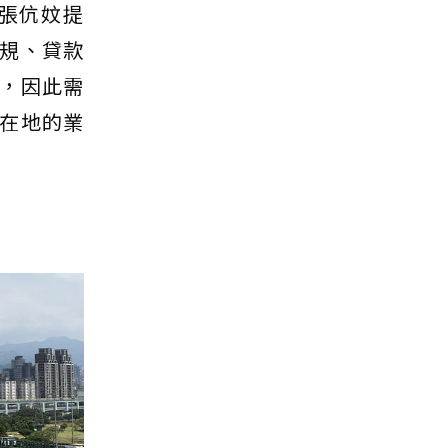
張伉妏提
規、貸款
，因此需
在地的業