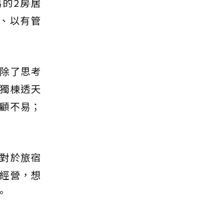
的2房居
宗、以有管
除了思考
獨棟透天
顧不易；
對於旅宿
經營，想
。