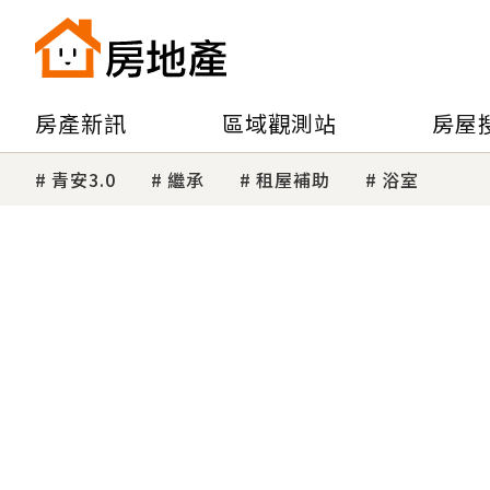
房產新訊
區域觀測站
房屋
青安3.0
繼承
租屋補助
浴室