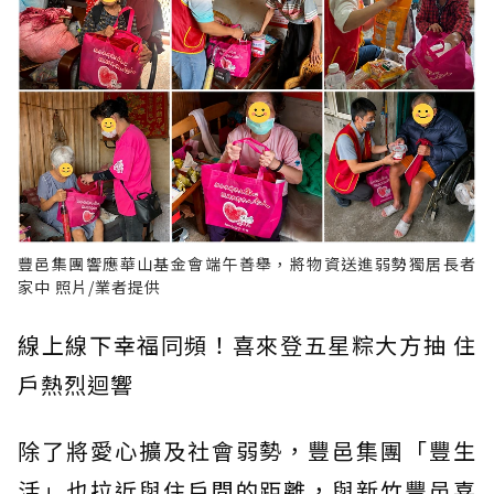
豐邑集團響應華山基金會端午善舉，將物資送進弱勢獨居長者
家中 照片/業者提供
線上線下幸福同頻！喜來登五星粽大方抽 住
戶熱烈迴響
除了將愛心擴及社會弱勢，豐邑集團「豐生
活」也拉近與住戶間的距離，與新竹豐邑喜