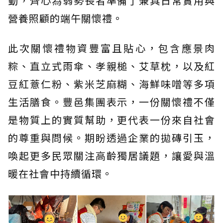
動，齊心為弱勢長者準備了兼具日常實用與
營養照顧的端午關懷禮。
此次關懷禮物資豐富且貼心，包含應景肉
粽、直立式雨傘、孝親槌、艾草枕，以及紅
豆紅薏仁粉、紫米芝麻糊、海鮮味噌等多項
生活膳食。豐邑集團表示，一份關懷禮不僅
是物質上的實質幫助，更代表一份來自社會
的尊重與問候。期盼透過企業的拋磚引玉，
喚起更多民眾關注高齡獨居議題，讓愛與溫
暖在社會中持續循環。