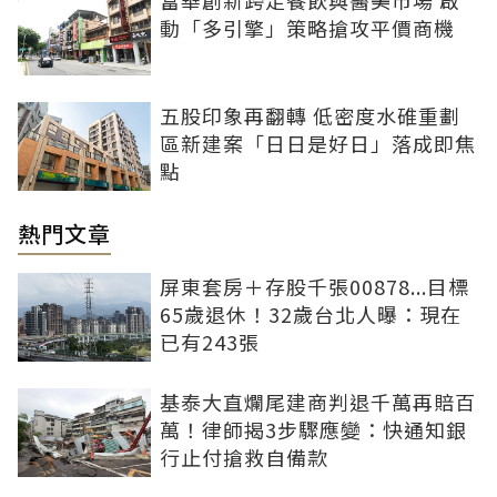
富華創新跨足餐飲與醫美市場 啟
動「多引擎」策略搶攻平價商機
五股印象再翻轉 低密度水碓重劃
區新建案「日日是好日」落成即焦
點
熱門文章
屏東套房＋存股千張00878...目標
65歲退休！32歲台北人曝：現在
已有243張
基泰大直爛尾建商判退千萬再賠百
萬！律師揭3步驟應變：快通知銀
行止付搶救自備款