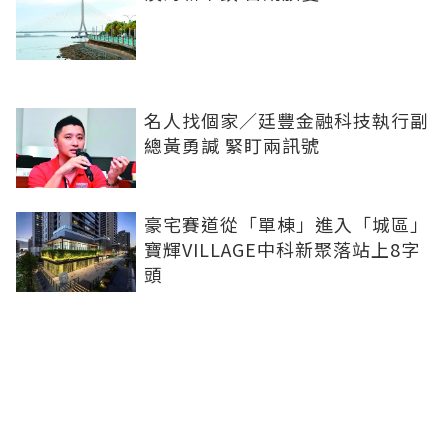
名人找個家／廷豐金融科技執行副
總黃勇諴 緊盯兩訊號
豪宅賽道從「單棟」進入「城區」
寶輝VILLAGE中科新聚落站上8字
頭