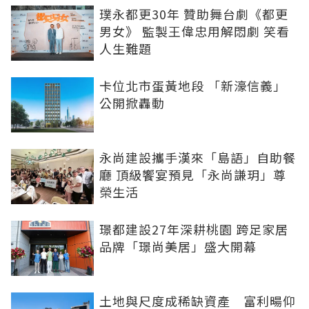
璞永都更30年 贊助舞台劇《都更
男女》 監製王偉忠用解悶劇 笑看
人生難題
卡位北市蛋黃地段 「新濠信義」
公開掀轟動
永尚建設攜手漢來「島語」自助餐
廳 頂級饗宴預見「永尚謙玥」尊
榮生活
璟都建設27年深耕桃園 跨足家居
品牌「璟尚美居」盛大開幕
土地與尺度成稀缺資產 富利暘仰