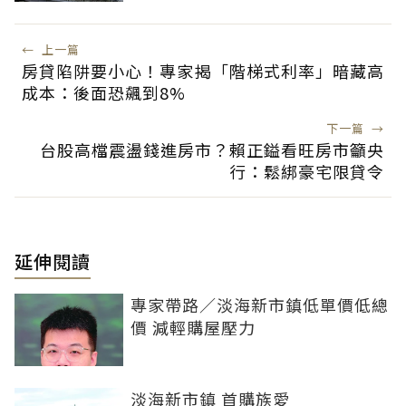
←
上一篇
房貸陷阱要小心！專家揭「階梯式利率」暗藏高
成本：後面恐飆到8%
下一篇
→
台股高檔震盪錢進房市？賴正鎰看旺房市籲央
行：鬆綁豪宅限貸令
延伸閱讀
專家帶路／淡海新市鎮低單價低總
價 減輕購屋壓力
淡海新市鎮 首購族愛