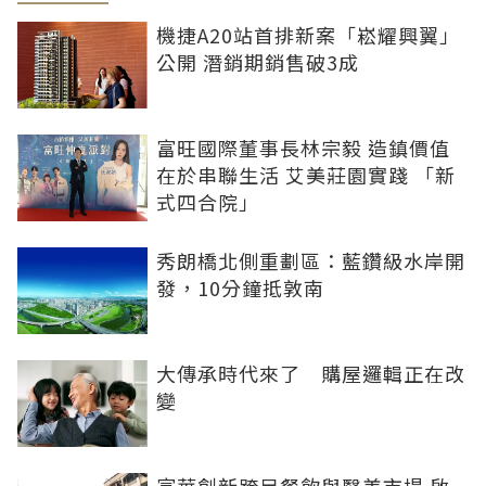
機捷A20站首排新案「崧耀興翼」
公開 潛銷期銷售破3成
富旺國際董事長林宗毅 造鎮價值
在於串聯生活 艾美莊園實踐 「新
式四合院」
秀朗橋北側重劃區：藍鑽級水岸開
發，10分鐘抵敦南
大傳承時代來了 購屋邏輯正在改
變