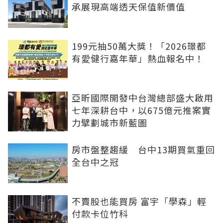
承展現高端透天保值新價值
199元抽50萬大獎！「2026璟都
有愛健行嘉年華」熱血報名中！
亞昕國際開發中台灣總部盛大啟用
七年深耕台中，以675億元推案實
力擘劃城市新藍圖
房市盤整趨緩 台中13期買氣重回
全台中之冠
不賣股也能買房 富宇「學森」輕
付款卡位竹科