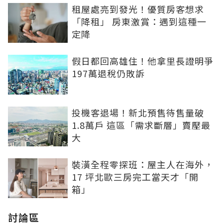
租屋處亮到發光！優質房客想求
「降租」 房東激賞：遇到這種一
定降
假日都回高雄住！他拿里長證明爭
197萬退稅仍敗訴
投機客退場！新北預售待售量破
1.8萬戶 這區「需求斷層」賣壓最
大
裝潢全程零探班：屋主人在海外，
17 坪北歐三房完工當天才「開
箱」
討論區