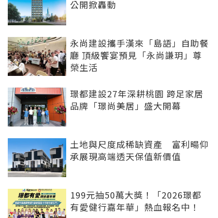
公開掀轟動
永尚建設攜手漢來「島語」自助餐
廳 頂級饗宴預見「永尚謙玥」尊
榮生活
璟都建設27年深耕桃園 跨足家居
品牌「璟尚美居」盛大開幕
土地與尺度成稀缺資產 富利暘仰
承展現高端透天保值新價值
199元抽50萬大獎！「2026璟都
有愛健行嘉年華」熱血報名中！