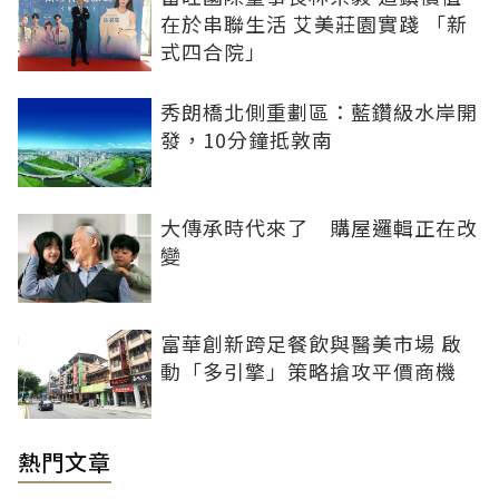
在於串聯生活 艾美莊園實踐 「新
式四合院」
秀朗橋北側重劃區：藍鑽級水岸開
發，10分鐘抵敦南
大傳承時代來了 購屋邏輯正在改
變
富華創新跨足餐飲與醫美市場 啟
動「多引擎」策略搶攻平價商機
熱門文章