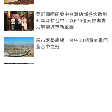
亞昕國際開發中台灣總部盛大啟用
七年深耕台中，以675億元推案實
力擘劃城市新藍圖
房市盤整趨緩 台中13期買氣重回
全台中之冠
不賣股也能買房 富宇「學森」輕
付款卡位竹科
全球頂奢品牌，為何集體押注溫哥
華西區？ 從 Oakridge Park 看溫
哥華西區的資產價值