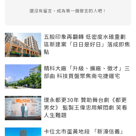
還沒有留言，成為第一個發言的人吧！
五股印象再翻轉 低密度水碓重劃
區新建案「日日是好日」落成即焦
點
精科大廠「升級、擴廠、徵才」三
部曲 科技買盤聚焦南屯捷運宅
璞永都更30年 贊助舞台劇《都更
男女》 監製王偉忠用解悶劇 笑看
人生難題
卡位北市蛋黃地段 「新濠信義」