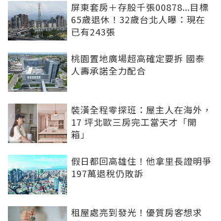
屏東套房＋存股千張00878...目標
65歲退休！32歲台北人曝：現在
已有243張
桃園置地廣場超高確定要拆 國泰
人壽承諾全力配合
裝潢全程零探班：屋主人在海外，
17 坪北歐三房完工當天才「開
箱」
假日都回高雄住！他拿里長證明爭
197萬退稅仍敗訴
租屋處亮到發光！優質房客想求