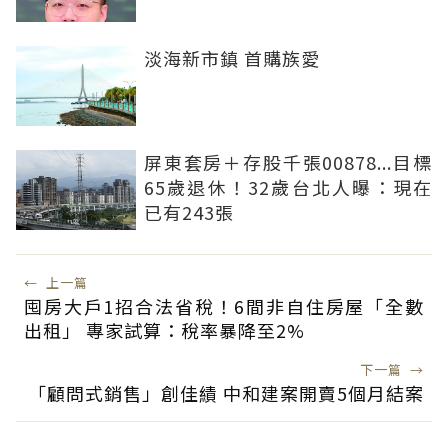
淡海新市鎮 首購族愛
屏東套房＋存股千張00878...目標
65歲退休！32歲台北人曝：現在
已有243張
←
上一篇
囤房大戶1招合法省稅！6間非自住房屋「全數
出租」 專家試算：稅率暴降至2%
下一篇
→
「顧問式銷售」創佳績 中和建案開賣5個月結案