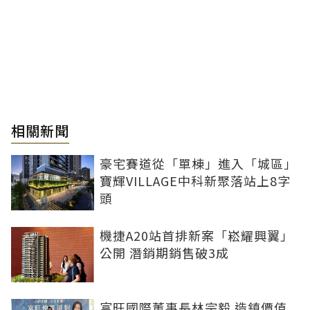
相關新聞
豪宅賽道從「單棟」進入「城區」
寶輝VILLAGE中科新聚落站上8字
頭
機捷A20站首排新案「崧耀興翼」
公開 潛銷期銷售破3成
富旺國際董事長林宗毅 造鎮價值