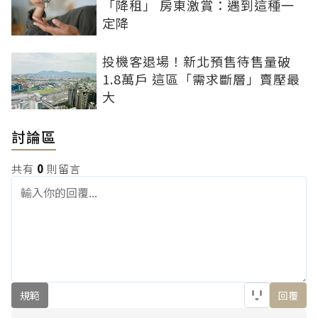
「降租」 房東激賞：遇到這種一
定降
投機客退場！新北預售待售量破
1.8萬戶 這區「需求斷層」賣壓最
大
討論區
共有
0
則留言
規範
回覆