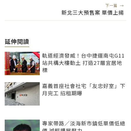
下一篇
→
新北三大預售案 單價上揚
延伸閱讀
軌道經濟發威！台中捷運南屯G11
站共構大樓動土 打造27層宜居地
標
嘉義首座社會社宅「友忠好室」下
月完工 招租期曝
專家帶路／淡海新市鎮低單價低總
價 減輕購屋壓力