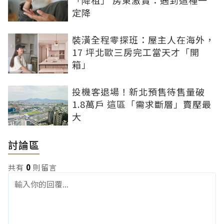
「降租」 房東激賞：遇到這種一
定降
裝潢全程零探班：屋主人在海外，
17 坪北歐三房完工當天才「開
箱」
投機客退場！新北預售待售量破
1.8萬戶 這區「需求斷層」賣壓最
大
討論區
共有
0
則留言