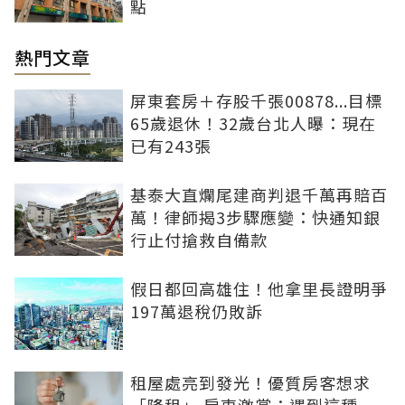
點
熱門文章
屏東套房＋存股千張00878...目標
65歲退休！32歲台北人曝：現在
已有243張
基泰大直爛尾建商判退千萬再賠百
萬！律師揭3步驟應變：快通知銀
行止付搶救自備款
假日都回高雄住！他拿里長證明爭
197萬退稅仍敗訴
租屋處亮到發光！優質房客想求