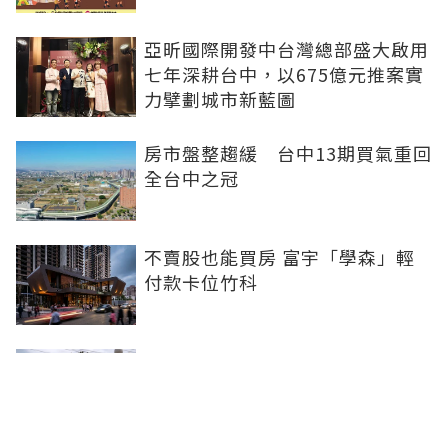
亞昕國際開發中台灣總部盛大啟用
七年深耕台中，以675億元推案實
力擘劃城市新藍圖
房市盤整趨緩 台中13期買氣重回
全台中之冠
不賣股也能買房 富宇「學森」輕
付款卡位竹科
全球頂奢品牌，為何集體押注溫哥
華西區？ 從 Oakridge Park 看溫
哥華西區的資產價值