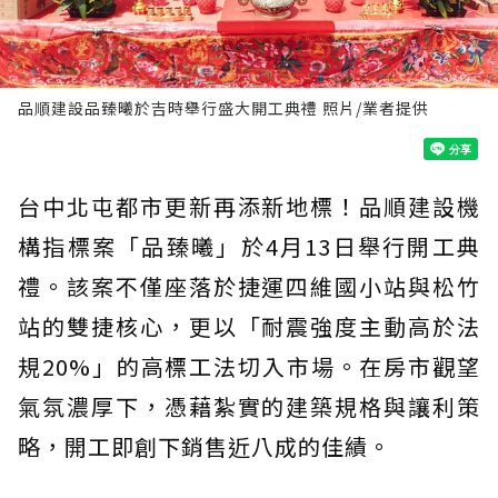
品順建設品臻曦於吉時舉行盛大開工典禮 照片/業者提供
台中北屯都市更新再添新地標！品順建設機
構指標案「品臻曦」於4月13日舉行開工典
禮。該案不僅座落於捷運四維國小站與松竹
站的雙捷核心，更以「耐震強度主動高於法
規20%」的高標工法切入市場。在房市觀望
氣氛濃厚下，憑藉紮實的建築規格與讓利策
略，開工即創下銷售近八成的佳績。