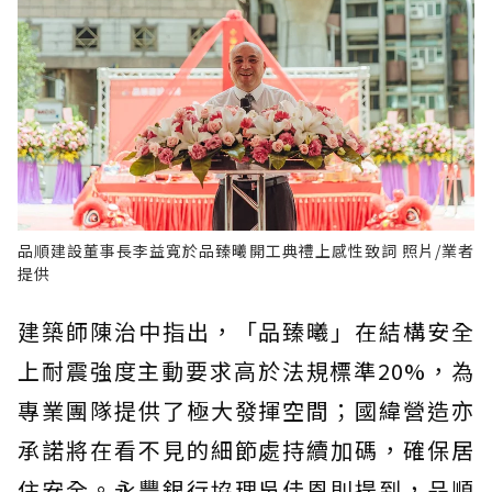
品順建設董事長李益寬於品臻曦開工典禮上感性致詞 照片/業者
提供
建築師陳治中指出，「品臻曦」在結構安全
上耐震強度主動要求高於法規標準20%，為
專業團隊提供了極大發揮空間；國緯營造亦
承諾將在看不見的細節處持續加碼，確保居
住安全。永豐銀行協理吳佳恩則提到，品順