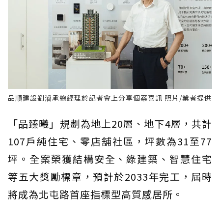
品順建設劉𣿰承總經理於記者會上分享個案喜訊 照片/業者提供
「品臻曦」規劃為地上20層、地下4層，共計
107戶純住宅、零店舖社區，坪數為31至77
坪。全案榮獲結構安全、綠建築、智慧住宅
等五大獎勵標章，預計於2033年完工，屆時
將成為北屯路首座指標型高質感居所。