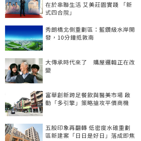
在於串聯生活 艾美莊園實踐 「新
式四合院」
秀朗橋北側重劃區：藍鑽級水岸開
發，10分鐘抵敦南
大傳承時代來了 購屋邏輯正在改
變
富華創新跨足餐飲與醫美市場 啟
動「多引擎」策略搶攻平價商機
五股印象再翻轉 低密度水碓重劃
區新建案「日日是好日」落成即焦