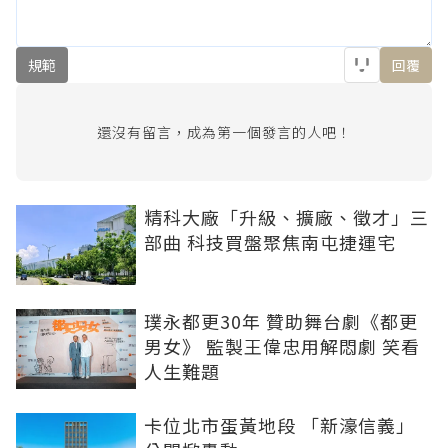
規範
回覆
還沒有留言，成為第一個發言的人吧！
精科大廠「升級、擴廠、徵才」三
部曲 科技買盤聚焦南屯捷運宅
璞永都更30年 贊助舞台劇《都更
男女》 監製王偉忠用解悶劇 笑看
人生難題
卡位北市蛋黃地段 「新濠信義」