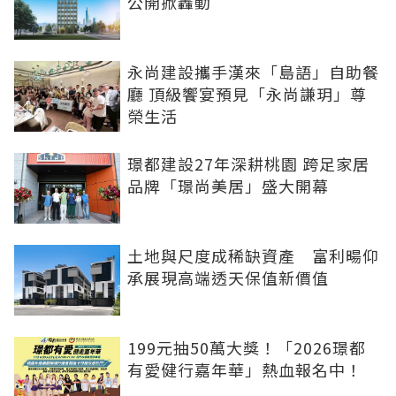
公開掀轟動
永尚建設攜手漢來「島語」自助餐
廳 頂級饗宴預見「永尚謙玥」尊
榮生活
璟都建設27年深耕桃園 跨足家居
品牌「璟尚美居」盛大開幕
土地與尺度成稀缺資產 富利暘仰
承展現高端透天保值新價值
199元抽50萬大獎！「2026璟都
有愛健行嘉年華」熱血報名中！